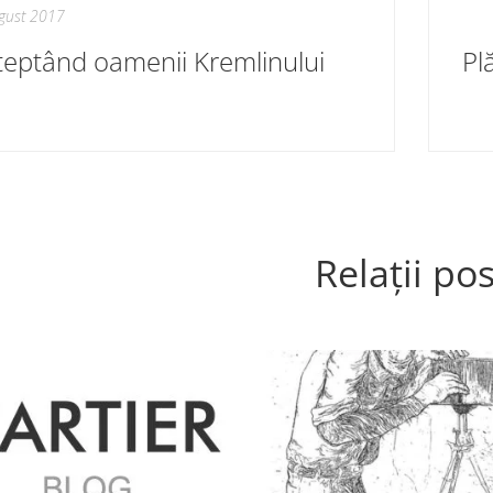
gust 2017
teptând oamenii Kremlinului
Relații pos