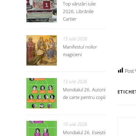
Top vânzări iulie
2026. Librăriile
Cartier
15 iulie 2026
Manifestul noilor
magicieni
Post 
13 iulie 2026
Mondialul 26. Autorii
ETICHE
de carte pentru copii
10 iulie 2026
Mondialul 26. Eseiștii