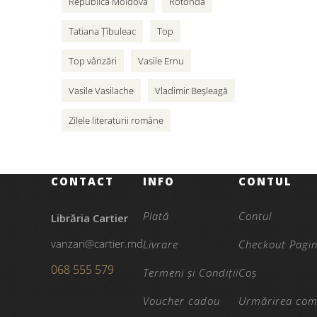
Republica Moldova
Rotonda
Tatiana Țîbuleac
Top
Top vânzări
Vasile Ernu
Vasile Vasilache
Vladimir Beșleagă
Zilele literaturii române
CONTACT
INFO
CONTUL
Plată
Contul
Librăria Cartier
vanzari@cartier.md
Livrare
Checkout Pagi
068 555 579
Termeni și Condiții
Coș
Voucher cadou
Urmărirea com