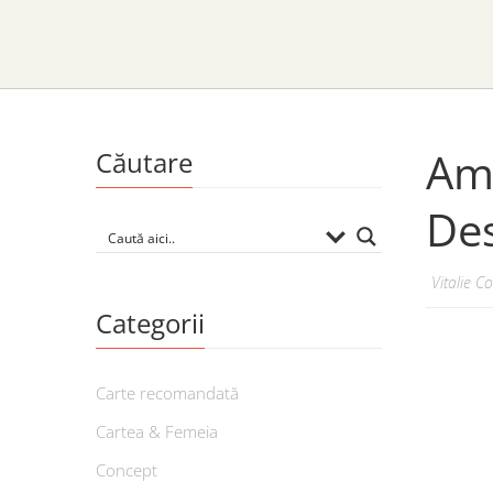
Ami
Căutare
Des
Vitalie C
Categorii
Carte recomandată
Cartea & Femeia
Concept