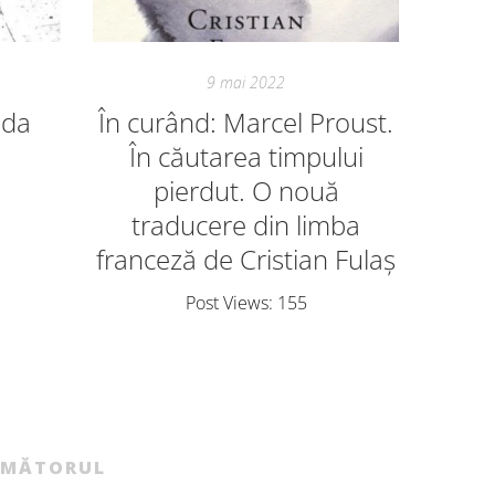
9 mai 2022
nda
În curând: Marcel Proust.
În
În căutarea timpului
spect
pierdut. O nouă
la Tea
traducere din limba
Emin
franceză de Cristian Fulaș
Post Views: 155
RMĂTORUL