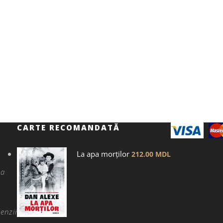
CARTE RECOMANDATĂ
La apa morților
212.00
MDL
na
enzii