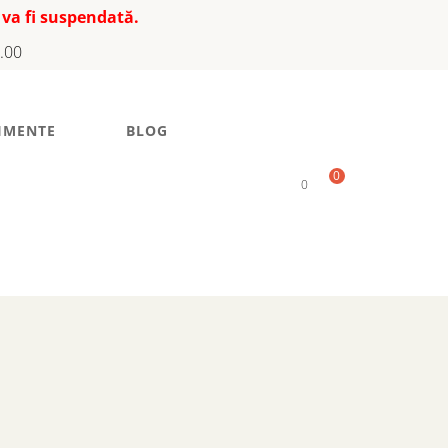
 va fi suspendată.
7.00
IMENTE
BLOG
0
0