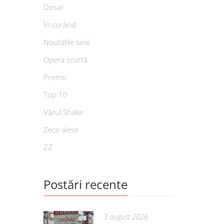
Dosar
În curând
Noutățile lunii
Opera scurtă
Promo
Top 10
Vărul Shake
Zece alese
ZZ
Postări recente
3 august 2026