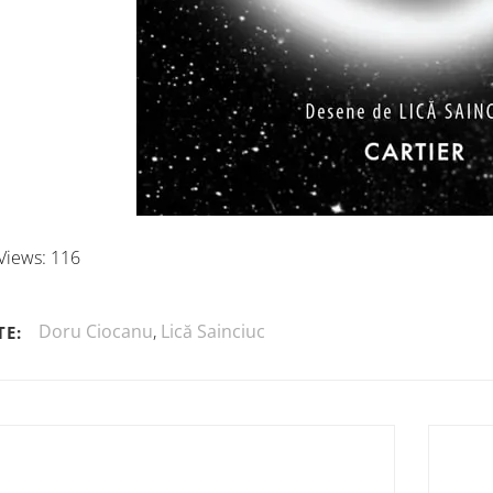
Views:
116
Doru Ciocanu
,
Lică Sainciuc
TE: