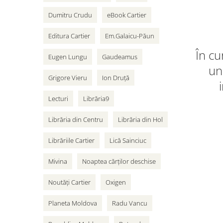
Dumitru Crudu
eBook Cartier
Editura Cartier
Em.Galaicu-Păun
În cu
Eugen Lungu
Gaudeamus
un 
Grigore Vieru
Ion Druță
Lecturi
Librăria9
Librăria din Centru
Librăria din Hol
Librăriile Cartier
Lică Sainciuc
Mivina
Noaptea cărților deschise
Noutăți Cartier
Oxigen
Planeta Moldova
Radu Vancu