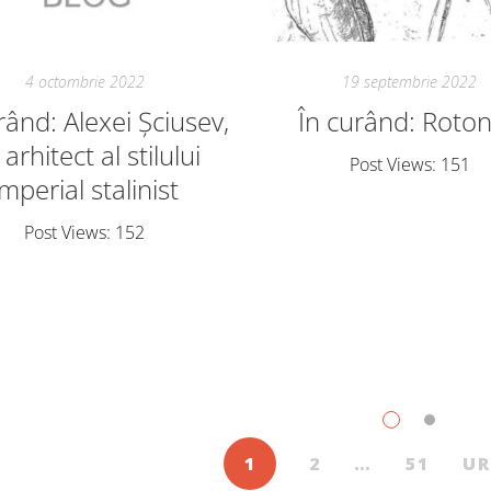
4 octombrie 2022
19 septembrie 2022
rând: Alexei Șciusev,
În curând: Roto
arhitect al stilului
Post Views: 151
imperial stalinist
Post Views: 152
1
2
…
51
U