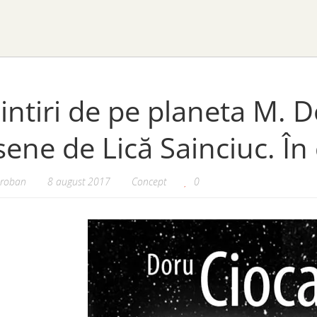
ntiri de pe planeta M. 
ene de Lică Sainciuc. În
oroban
8 august 2017
Concept
0