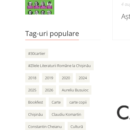
4 au
Aș
Tag-uri populare
#30cartier
#Zilele Literaturii Române la Chișinău
2018
2019
2020
2024
2025
2026
Aureliu Busuioc
Bookfest
Carte
carte copii
Chișinău
Claudiu Komartin
Constantin Cheianu
Cultură