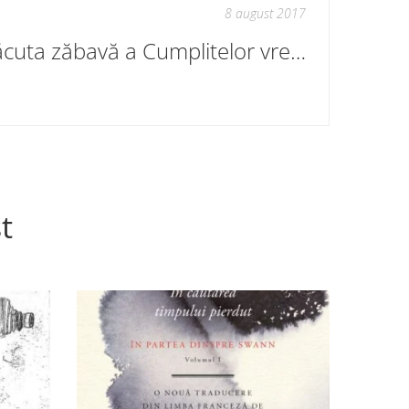
8 august 2017
Plăcuta zăbavă a Cumplitelor vremi
t