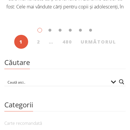
fost: Cele mai vândute cărți pentru copii și adolescenți, în
iulie, în Librăriile Cartier, au fost: Post Views: 137
1
2
…
480
URMĂTORUL
Căutare
Categorii
Carte recomandată