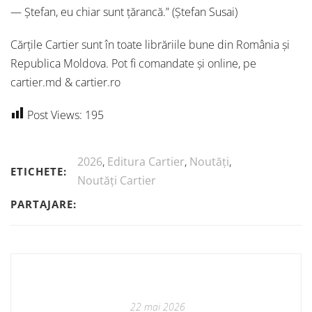
— Ștefan, eu chiar sunt țărancă.” (Ștefan Susai)
Cărțile Cartier sunt în toate librăriile bune din România și
Republica Moldova. Pot fi comandate și online, pe
cartier.md & cartier.ro
Post Views:
195
2026
,
Editura Cartier
,
Noutăți
,
ETICHETE:
Noutăți Cartier
PARTAJARE:
22 mai 2026