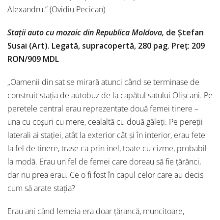
Alexandru.” (Ovidiu Pecican)
Stații auto cu mozaic din Republica Mol
dova,
de Ștefan
Susai (Art). Legată, supracopertă, 280 pag. Preț: 209
RON/909 MDL
„Oamenii din sat se mirară atunci când se terminase de
construit stația de autobuz de la capătul satului Olișcani. Pe
peretele central erau reprezentate două femei tinere –
una cu coșuri cu mere, cealaltă cu două găleți. Pe pereții
laterali ai stației, atât la exterior cât și în interior, erau fete
la fel de tinere, trase ca prin inel, toate cu cizme, probabil
la modă. Erau un fel de femei care doreau să fie țărănci,
dar nu prea erau. Ce o fi fost în capul celor care au decis
cum să arate stația?
Erau ani când femeia era doar țărancă, muncitoare,