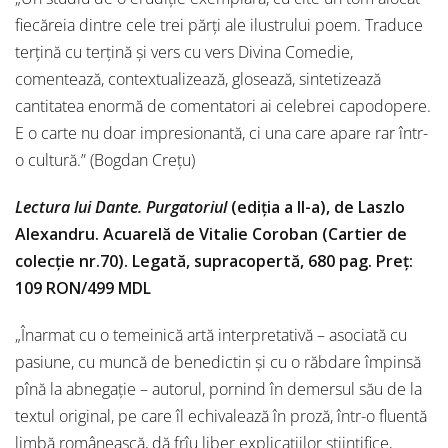
fiecăreia dintre cele trei părți ale ilustrului poem. Traduce
terțină cu terțină și vers cu vers Divina Comedie,
comentează, contextualizează, glosează, sintetizează
cantitatea enormă de comentatori ai celebrei capodopere.
E o carte nu doar impresionantă, ci una care apare rar într-
o cultură.” (Bogdan Crețu)
Lectura lui Dante. Purgatoriul
(ediția a II-a), de Laszlo
Alexandru. Acuarelă de Vitalie Coroban (Cartier de
colecție nr.70). Legată, supracopertă, 680 pag. Preț:
109 RON/499 MDL
„Înarmat cu o temeinică artă interpretativă – asociată cu
pasiune, cu muncă de benedictin și cu o răbdare împinsă
pînă la abnegație – autorul, pornind în demersul său de la
textul original, pe care îl echivalează în proză, într-o fluentă
limbă românească, dă frîu liber explicațiilor științifice,