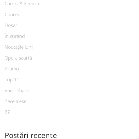
Cartea & Femeia
Concept
Dosar
În curând
Noutățile lunii
Opera scurtă
Promo
Top 10
Vărul Shake
Zece alese
ZZ
Postări recente