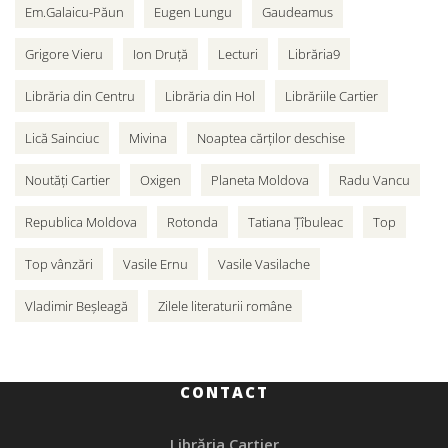
Em.Galaicu-Păun
Eugen Lungu
Gaudeamus
Grigore Vieru
Ion Druță
Lecturi
Librăria9
Librăria din Centru
Librăria din Hol
Librăriile Cartier
Lică Sainciuc
Mivina
Noaptea cărților deschise
Noutăți Cartier
Oxigen
Planeta Moldova
Radu Vancu
Republica Moldova
Rotonda
Tatiana Țîbuleac
Top
Top vânzări
Vasile Ernu
Vasile Vasilache
Vladimir Beșleagă
Zilele literaturii române
CONTACT
Librăria Cartier