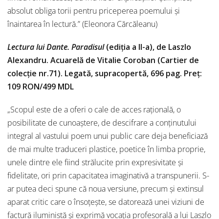
absolut obliga torii pentru priceperea poemului și
înaintarea în lectură.” (Eleonora Cărcăleanu)
Lectura lui Dante. Paradisul
(ediția a II-a), de Laszlo
Alexandru. Acuarelă de Vitalie Coroban (Cartier de
colecție nr.71). Legată, supracopertă, 696 pag. Preț:
109 RON/499 MDL
„Scopul este de a oferi o cale de acces rațională, o
posibilitate de cunoaștere, de descifrare a conținutului
integral al vastului poem unui public care deja beneficiază
de mai multe traduceri plastice, poetice în limba proprie,
unele dintre ele fiind strălucite prin expresivitate și
fidelitate, ori prin capacitatea imaginativă a transpunerii. S-
ar putea deci spune că noua versiune, precum și extinsul
aparat critic care o însoțește, se datorează unei viziuni de
factură iluministă și exprimă vocația profesorală a lui Laszlo