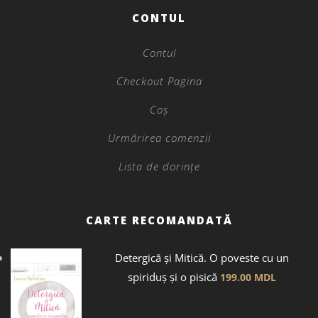
CONTUL
Contul
Checkout Pagina
Coș
Urmărirea comenzii
Lista de dorințe
CARTE RECOMANDATĂ
Detergică și Mitică. O poveste cu un
spiriduș și o pisică
199.00
MDL