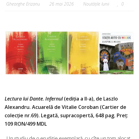
Gheorghe Erizanu
26 mai 2026
Noutățile lunii
0
Lectura lui Dante. Infernul
(ediția a II-a), de Laszlo
Alexandru. Acuarelă de Vitalie Coroban (Cartier de
colecție nr.69). Legată, supracopertă, 648 pag. Preț:
109 RON/499 MDL
„Un studiu de o erudiție exemplară, cu cîte un tom alocat