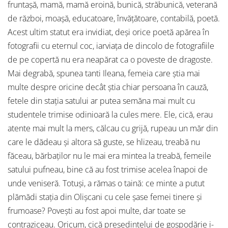
fruntașă, mamă, mamă eroină, bunică, străbunică, veterană
de război, moașă, educatoare, învățătoare, contabilă, poetă.
Acest ultim statut era invidiat, deși orice poetă apărea în
fotografii cu eternul coc, iarviața de dincolo de fotografiile
de pe copertă nu era neapărat ca o poveste de dragoste.
Mai degrabă, spunea tanti Ileana, femeia care știa mai
multe despre oricine decât știa chiar persoana în cauză,
fetele din stația satului ar putea semăna mai mult cu
studentele trimise odinioară la cules mere. Ele, cică, erau
atente mai mult la mers, călcau cu grijă, rupeau un măr din
care le dădeau și altora să guste, se hlizeau, treabă nu
făceau, bărbaților nu le mai era mintea la treabă, femeile
satului pufneau, bine că au fost trimise acelea înapoi de
unde veniseră. Totuși, a rămas o taină: ce minte a putut
plămădi stația din Olișcani cu cele șase femei tinere și
frumoase? Povești au fost apoi multe, dar toate se
contraziceau. Oricum, cică președintelui de gospodărie i-