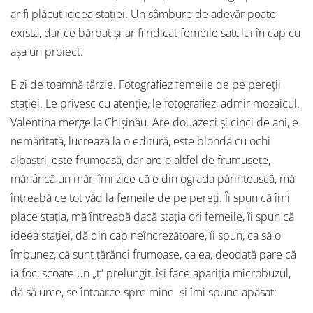
ar fi plăcut ideea stației. Un sâmbure de adevăr poate
exista, dar ce bărbat și-ar fi ridicat femeile satului în cap cu
așa un proiect.
E zi de toamnă târzie. Fotografiez femeile de pe pereții
stației. Le privesc cu atenție, le fotografiez, admir mozaicul.
Valentina merge la Chișinău. Are douăzeci și cinci de ani, e
nemăritată, lucrează la o editură, este blondă cu ochi
albaștri, este frumoasă, dar are o altfel de frumusețe,
mănâncă un măr, îmi zice că e din ograda părintească, mă
întreabă ce tot văd la femeile de pe pereți. Îi spun că îmi
place stația, mă întreabă dacă stația ori femeile, îi spun că
ideea stației, dă din cap neîncrezătoare, îi spun, ca să o
îmbunez, că sunt țărănci frumoase, ca ea, deodată pare că
ia foc, scoate un „ț” prelungit, își face apariția microbuzul,
dă să urce, se întoarce spre mine și îmi spune apăsat: