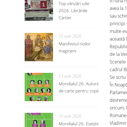
În luna m
Top vânzări iulie
avea la 1
2026. Librăriile
sau schi
Cartier
principi 
multe ev
15 iulie 2026
această 
Manifestul noilor
Republic
magicieni
de la Ven
Scenele 
cadrul B
13 iulie 2026
Se scriu 
Mondialul 26. Autorii
În Noapt
de carte pentru copii
Parlamen
devreme 
oricum, l
Romanesc
10 iulie 2026
Vladimir
Mondialul 26. Eseiștii