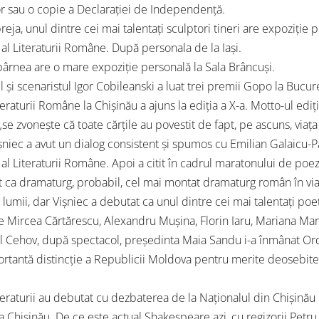
or sau o copie a Declarației de Independență.
reja, unul dintre cei mai talentați sculptori tineri are expoziție
 al Literaturii Române. După personala de la Iași.
ârnea are o mare expoziție personală la Sala Brâncuși.
 și scenaristul Igor Cobileanski a luat trei premii Gopo la Bucure
teraturii Române la Chișinău a ajuns la ediția a X-a. Motto-ul ediț
„se zvonește că toate cărțile au povestit de fapt, pe ascuns, viaț
șniec a avut un dialog consistent și spumos cu Emilian Galaicu-
 al Literaturii Române. Apoi a citit în cadrul maratonului de poez
 ca dramaturg, probabil, cel mai montat dramaturg român în vi
 lumii, dar Vișniec a debutat ca unul dintre cei mai talentați poeț
e Mircea Cărtărescu, Alexandru Mușina, Florin Iaru, Mariana Marin 
ul Cehov, după spectacol, președinta Maia Sandu i-a înmânat Or
rtantă distincție a Republicii Moldova pentru merite deosebite
iteraturii au debutat cu dezbaterea de la Naționalul din Chișinău 
a Chișinău. De ce este actual Shakespeare azi, cu regizorii Petru