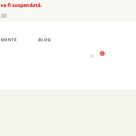
 va fi suspendată.
7.00
IMENTE
BLOG
0
0