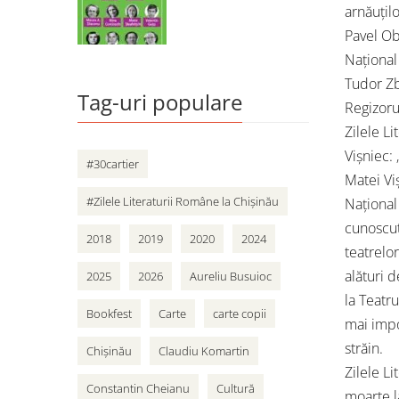
arnăuțil
Pavel Ob
Național
Tudor Zb
Tag-uri populare
Regizorul
Zilele Li
Vișniec: 
#30cartier
Matei Vi
#Zilele Literaturii Române la Chișinău
Național
cunoscut
2018
2019
2020
2024
teatrelor
alături d
2025
2026
Aureliu Busuioc
la Teatr
Bookfest
Carte
carte copii
mai impo
străin.
Chișinău
Claudiu Komartin
Zilele L
Constantin Cheianu
Cultură
moarte l