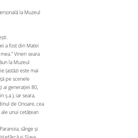
 personală la Muzeul
ști.
iei a fost din Matei
a mea.” Vineri seara
Păun la Muzeul
ie (astăzi este mai
ață pe scenele
i ai generației 80,
ș.a.), iar seara,
dinul de Onoare, cea
 ale unui cetățean
Paranoia, sânge și
 Hadârcă și Slava