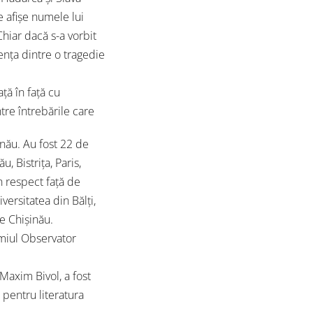
e afișe numele lui
hiar dacă s-a vorbit
ența dintre o tragedie
ă în față cu
tre întrebările care
șinău. Au fost 22 de
, Bistrița, Paris,
in respect față de
versitatea din Bălți,
de Chișinău.
emiul Observator
 Maxim Bivol, a fost
 pentru literatura