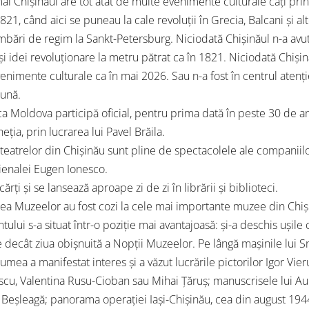
ai Chișinăul are tot atât de multe evenimente culturale câți princ
821, când aici se puneau la cale revoluții în Grecia, Balcani și a
mbări de regim la Sankt-Petersburg. Niciodată Chișinăul n-a avut
și idei revoluționare la metru pătrat ca în 1821. Niciodată Chișin
enimente culturale ca în mai 2026. Sau n-a fost în centrul atenție
lună.
a Moldova participă oficial, pentru prima dată în peste 30 de ani
eția, prin lucrarea lui Pavel Brăila.
teatrelor din Chișinău sunt pline de spectacolele ale companiilor
ienalei Eugen Ionesco.
cărți și se lansează aproape zi de zi în librării și biblioteci.
ea Muzeelor au fost cozi la cele mai importante muzee din Chiș
tului s-a situat într-o poziție mai avantajoasă: și-a deschis ușil
decât ziua obișnuită a Nopții Muzeelor. Pe lângă mașinile lui Sn
umea a manifestat interes și a văzut lucrările pictorilor Igor Vie
u, Valentina Rusu-Cioban sau Mihai Țăruș; manuscrisele lui Au
 Beșleagă; panorama operației Iași-Chișinău, cea din august 1944