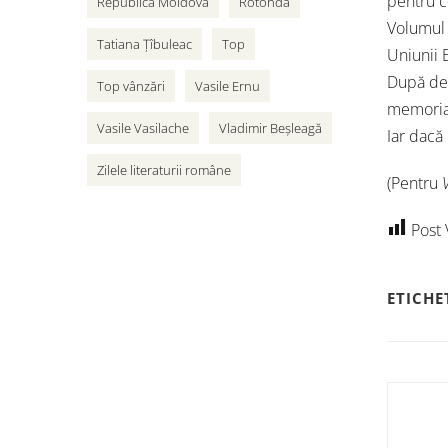
pentru co
Republica Moldova
Rotonda
Volumul A
Tatiana Țîbuleac
Top
Uniunii E
După dem
Top vânzări
Vasile Ernu
memoria 
Vasile Vasilache
Vladimir Beșleagă
Iar dacă 
Zilele literaturii române
(Pentru
Post 
ETICHE