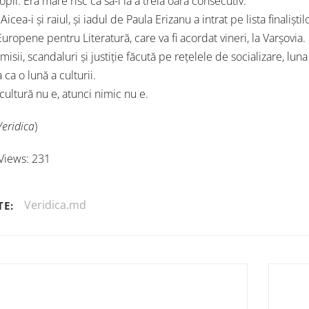
pii. Era mare risc ca să-l ia a treia oară consecutiv.
icea-i și raiul, și iadul de Paula Erizanu a intrat pe lista finaliști
uropene pentru Literatură, care va fi acordat vineri, la Varșovia.
isii, scandaluri și justiție făcută pe rețelele de socializare, lun
ca o lună a culturii.
cultură nu e, atunci nimic nu e.
Veridica
)
Views:
231
Veridica.md
TE: