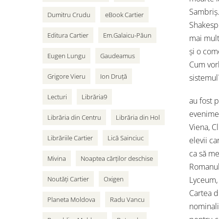
Sambriș.
Dumitru Crudu
eBook Cartier
Shakespe
Editura Cartier
Em.Galaicu-Păun
mai mult
și o com
Eugen Lungu
Gaudeamus
Cum vorb
Grigore Vieru
Ion Druță
sistemul
Lecturi
Librăria9
au fost p
eveniment
Librăria din Centru
Librăria din Hol
Viena, Cl
Librăriile Cartier
Lică Sainciuc
elevii ca
ca să me
Mivina
Noaptea cărților deschise
Romanul 
Noutăți Cartier
Oxigen
Lyceum, 
Cartea de
Planeta Moldova
Radu Vancu
nominali