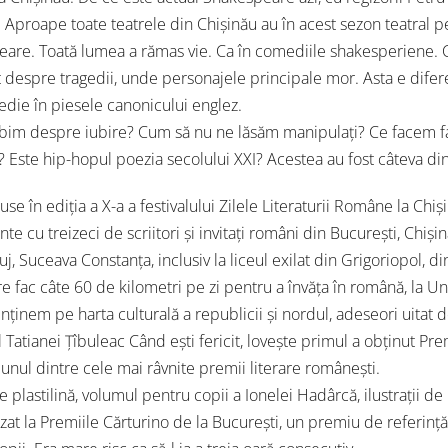
 Aproape toate teatrele din Chișinău au în acest sezon teatral p
are. Toată lumea a rămas vie. Ca în comediile shakesperiene. C
 despre tragedii, unde personajele principale mor. Asta e difer
edie în piesele canonicului englez.
im despre iubire? Cum să nu ne lăsăm manipulați? Ce facem faț
? Este hip-hopul poezia secolului XXI? Acestea au fost câteva din
use în ediția a X-a a festivalului Zilele Literaturii Române la Chi
e cu treizeci de scriitori și invitați români din București, Chișinău
uj, Suceava Constanța, inclusiv la liceul exilat din Grigoriopol, d
re fac câte 60 de kilometri pe zi pentru a învăța în română, la Uni
nținem pe harta culturală a republicii și nordul, adeseori uitat 
Tatianei Țîbuleac Când ești fericit, lovește primul a obținut Pr
unul dintre cele mai râvnite premii literare românești.
 plastilină, volumul pentru copii a Ionelei Hadârcă, ilustrații de
zat la Premiile Cărturino de la București, un premiu de referință