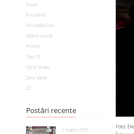
Dosar
În curând
Noutățile lunii
Opera scurtă
Promo
Top 10
Vărul Shake
Zece alese
ZZ
Postări recente
Foto: El
3 august 2026