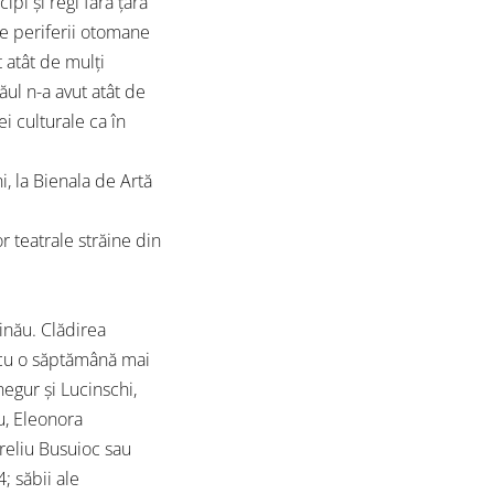
ipi și regi fără țară
lte periferii otomane
 atât de mulți
ăul n-a avut atât de
i culturale ca în
, la Bienala de Artă
 teatrale străine din
inău. Clădirea
e cu o săptămână mai
egur și Lucinschi,
ru, Eleonora
reliu Busuioc sau
; săbii ale