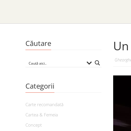
Un 
Căutare
Gheorghe
Categorii
Carte recomandată
Cartea & Femeia
Concept