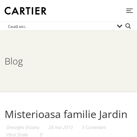
Blog
Misterioasa familie Jardin
Gheorghe Erizanu
28 mai 2013
3 Comentarii
Vărul Shake
0