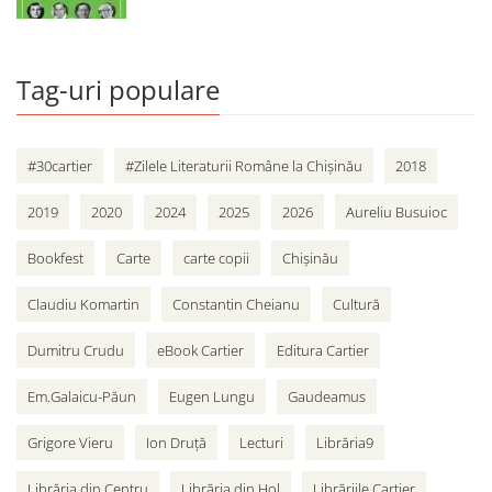
Tag-uri populare
#30cartier
#Zilele Literaturii Române la Chișinău
2018
2019
2020
2024
2025
2026
Aureliu Busuioc
Bookfest
Carte
carte copii
Chișinău
Claudiu Komartin
Constantin Cheianu
Cultură
Dumitru Crudu
eBook Cartier
Editura Cartier
Em.Galaicu-Păun
Eugen Lungu
Gaudeamus
Grigore Vieru
Ion Druță
Lecturi
Librăria9
Librăria din Centru
Librăria din Hol
Librăriile Cartier