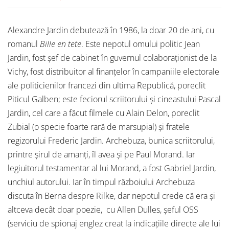
Alexandre Jardin debutează în 1986, la doar 20 de ani, cu
romanul
Bille en tete
. Este nepotul omului politic Jean
Jardin, fost șef de cabinet în guvernul colaboraționist de la
Vichy, fost distribuitor al finanțelor în campaniile electorale
ale politicienilor francezi din ultima Republică, poreclit
Piticul Galben; este feciorul scriitorului și cineastului Pascal
Jardin, cel care a făcut filmele cu Alain Delon, poreclit
Zubial (o specie foarte rară de marsupial) și fratele
regizorului Frederic Jardin. Archebuza, bunica scriitorului,
printre șirul de amanți, îl avea și pe Paul Morand. Iar
legiuitorul testamentar al lui Morand, a fost Gabriel Jardin,
unchiul autorului. Iar în timpul războiului Archebuza
discuta în Berna despre Rilke, dar nepotul crede că era și
altceva decât doar poezie, cu Allen Dulles, șeful OSS
(serviciu de spionaj englez creat la indicațiile directe ale lui