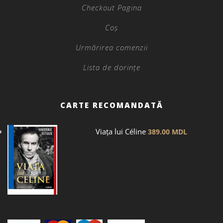
Checkout Pagina
Coș
Urmărirea comenzii
Lista de dorințe
CARTE RECOMANDATĂ
Viața lui Céline
389.00
MDL