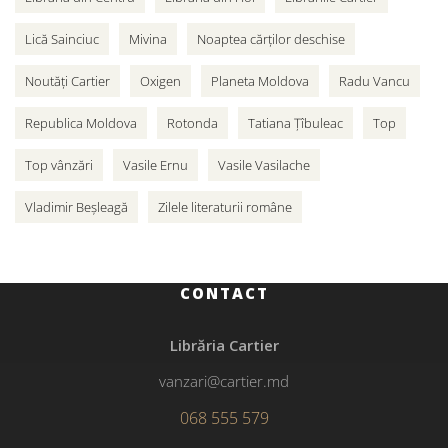
Lică Sainciuc
Mivina
Noaptea cărților deschise
Noutăți Cartier
Oxigen
Planeta Moldova
Radu Vancu
Republica Moldova
Rotonda
Tatiana Țîbuleac
Top
Top vânzări
Vasile Ernu
Vasile Vasilache
Vladimir Beșleagă
Zilele literaturii române
CONTACT
Librăria Cartier
vanzari@cartier.md
068 555 579