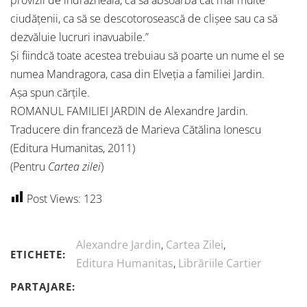
provizii de îndrăzneală, ca să absoarbă cât mai multe
ciudățenii, ca să se descotorosească de clișee sau ca să
dezvăluie lucruri inavuabile.”
Și fiindcă toate acestea trebuiau să poarte un nume el se
numea Mandragora, casa din Elveția a familiei Jardin.
Așa spun cărțile.
ROMANUL FAMILIEI JARDIN de Alexandre Jardin.
Traducere din franceză de Marieva Cătălina Ionescu
(Editura Humanitas, 2011)
(Pentru
Cartea zilei
)
Post Views:
123
Alexandre Jardin
,
Cartea Zilei
,
ETICHETE:
Editura Humanitas
,
Librăriile Cartier
PARTAJARE: