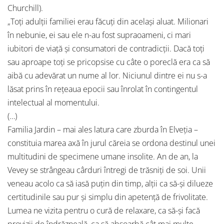
Churchill).
„Toți adulții familiei erau făcuți din același aluat. Milionari
în nebunie, ei sau ele n-au fost supraoameni, ci mari
iubitori de viață și consumatori de contradicții. Dacă toți
sau aproape toți se pricopsise cu câte o poreclă era ca să
aibă cu adevărat un nume al lor. Niciunul dintre ei nu s-a
lăsat prins în rețeaua epocii sau înrolat în contingentul
intelectual al momentului.
(…)
Familia Jardin – mai ales latura care zburda în Elveția –
constituia marea axă în jurul căreia se ordona destinul unei
multitudini de specimene umane insolite. An de an, la
Vevey se strângeau cârduri întregi de trăsniți de soi. Unii
veneau acolo ca să iasă puțin din timp, alții ca să-și dilueze
certitudinile sau pur și simplu din apetență de frivolitate.
Lumea ne vizita pentru o cură de relaxare, ca să-și facă