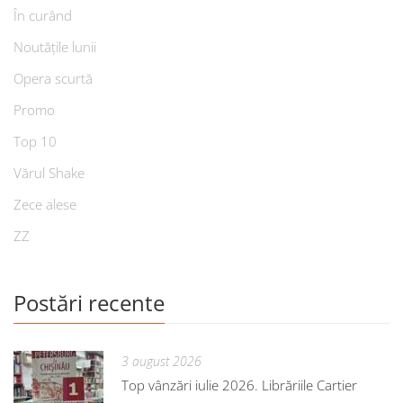
În curând
Noutățile lunii
Opera scurtă
Promo
Top 10
Vărul Shake
Zece alese
ZZ
Postări recente
3 august 2026
Top vânzări iulie 2026. Librăriile Cartier