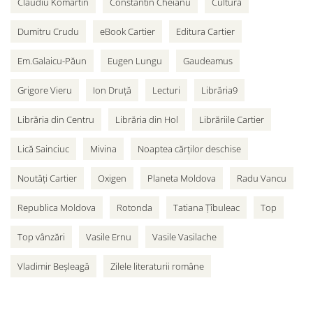
Claudiu Komartin
Constantin Cheianu
Cultură
Dumitru Crudu
eBook Cartier
Editura Cartier
Em.Galaicu-Păun
Eugen Lungu
Gaudeamus
Grigore Vieru
Ion Druță
Lecturi
Librăria9
Librăria din Centru
Librăria din Hol
Librăriile Cartier
Lică Sainciuc
Mivina
Noaptea cărților deschise
Noutăți Cartier
Oxigen
Planeta Moldova
Radu Vancu
Republica Moldova
Rotonda
Tatiana Țîbuleac
Top
Top vânzări
Vasile Ernu
Vasile Vasilache
Vladimir Beșleagă
Zilele literaturii române