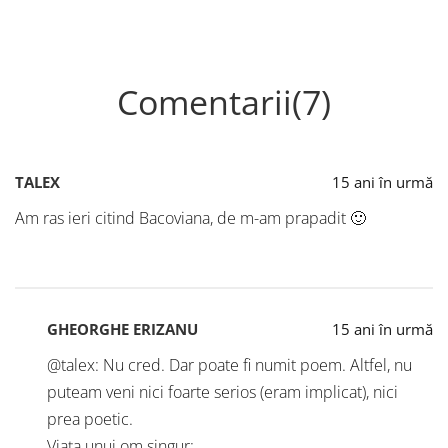
Comentarii(7)
TALEX
15 ani în urmă
Am ras ieri citind Bacoviana, de m-am prapadit 🙂
GHEORGHE ERIZANU
15 ani în urmă
@talex: Nu cred. Dar poate fi numit poem. Altfel, nu
puteam veni nici foarte serios (eram implicat), nici
prea poetic.
Viața unui om singur: