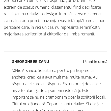
Grupul care a binevoit să răspundă „provocarii” este
extrem de scăzut numeric, clasamentul fiind deci foarte
relativ (au nu relativist), desigur, întrucât a fost desemnat
cvasi-aleatoriu prin bunavoința cvasi-întâmplătoare a unor
persoane care, în nici un caz, nu reprezintă semnificativ
majoritatea scriitorilor și cititorilor de limbă romană.
GHEORGHE ERIZANU
15 ani în urmă
@Nic Arsanca: Solicitarea pentru participare la
anchetă, cred, că a avut mult mai multe nume. Au
răspuns cei care au răspuns. Era un prilej de a face
niște totaluri. Și de a pomeni niște cărți. Este
important să nu ne cramponăm doar la scriitorii locali.
Cititul nu dăunează. Topurile sunt relative. Și dacă le
asortezi cu o doză de ironie, atunci e bine.