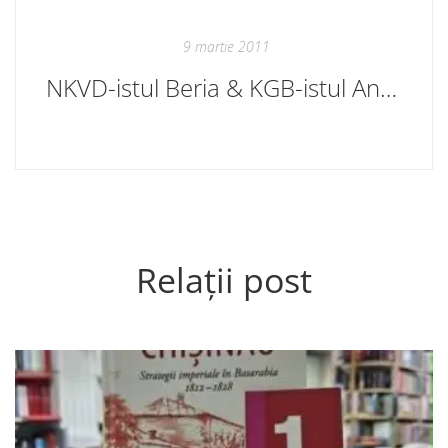
9 martie 2011
NKVD-istul Beria & KGB-istul Andropov
Relații post