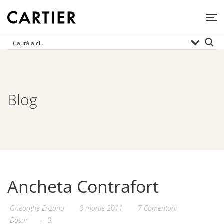
Blog
Ancheta Contrafort
Gheorghe Erizanu
8 martie 2011
7 Comentarii
Dosar
0