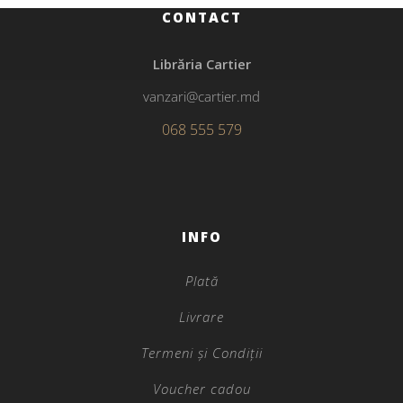
CONTACT
Librăria Cartier
vanzari@cartier.md
068 555 579
INFO
Plată
Livrare
Termeni și Condiții
Voucher cadou