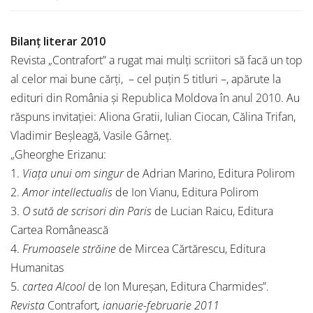
Bilanț literar 2010
Revista „Contrafort” a rugat mai mulți scriitori să facă un top
al celor mai bune cărți, – cel puțin 5 titluri –, apărute la
edituri din România și Republica Moldova în anul 2010. Au
răspuns invitației: Aliona Gratii, Iulian Ciocan, Călina Trifan,
Vladimir Beșleagă, Vasile Gârneț.
„Gheorghe Erizanu:
1.
Viața unui om singur
de Adrian Marino, Editura Polirom
2.
Amor intellectualis
de Ion Vianu, Editura Polirom
3.
O sută de scrisori din Paris
de Lucian Raicu, Editura
Cartea Românească
4.
Frumoasele străine
de Mircea Cărtărescu, Editura
Humanitas
5.
cartea Alcool
de Ion Mureșan, Editura Charmides”.
Revista
Contrafort
, ianuarie-februarie 2011