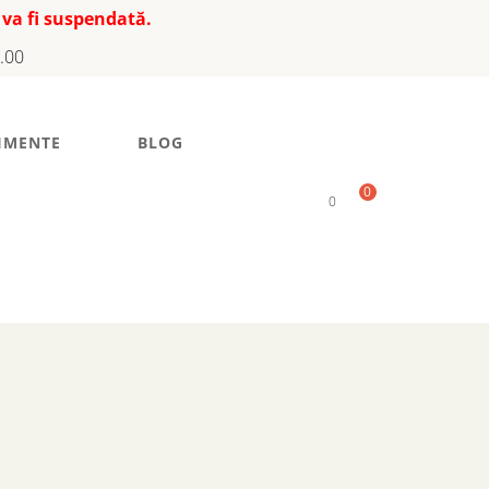
 va fi suspendată.
7.00
IMENTE
BLOG
0
0