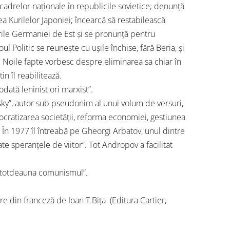
 cadrelor naționale în republicile sovietice; denunță
rea Kurilelor Japoniei; încearcă să restabilească
urile Germaniei de Est și se pronunță pentru
l Politic se reunește cu ușile închise, fără Beria, și
. Noile fapte vorbesc despre eliminarea sa chiar în
in îl reabilitează.
iodată leninist ori marxist”.
sky”, autor sub pseudonim al unui volum de versuri,
ocratizarea societății, reforma economiei, gestiunea
l. În 1977 îl întreabă pe Gheorgi Arbatov, unul dintre
te speranțele de viitor”. Tot Andropov a facilitat
dintotdeauna comunismul”.
din franceză de Ioan T.Bița (Editura Cartier,