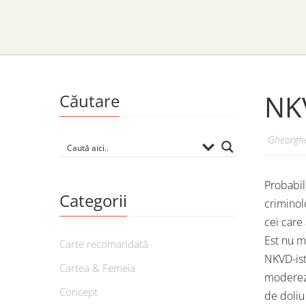
NKV
Căutare
Gheorghe
Probabil,
Categorii
criminol
cei care
Est nu m
Carte recomandată
NKVD-ist
Cartea & Femeia
modereze
Concept
de doliu