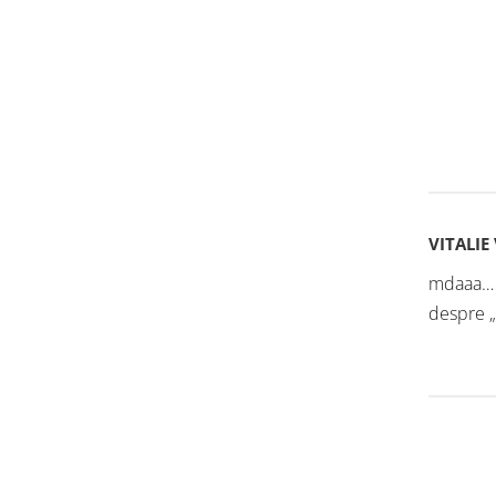
VITALIE
mdaaa… f
despre „