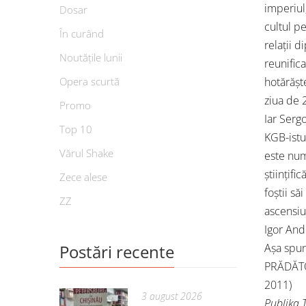
imperiul
Dosar
cultul pe
În curând
relații 
Noutățile lunii
reunifica
Opera scurtă
hotărășt
ziua de 2
Promo
Iar Sergo
Top 10
KGB-istu
Vărul Shake
este num
științif
Zece alese
foștii să
ZZ
ascensiu
Igor And
Postări recente
Așa spun
PRĂDĂTOR
2011)
3 august 2026
Publika T