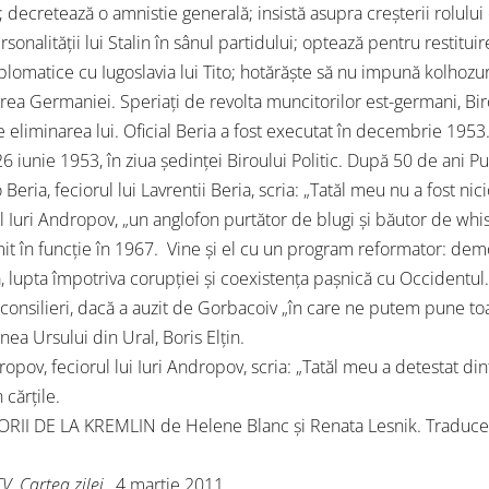
; decretează o amnistie generală; insistă asupra creșterii rolului
rsonalității lui Stalin în sânul partidului; optează pentru restitui
diplomatice cu Iugoslavia lui Tito; hotărăște să nu impună kolhoz
rea Germaniei. Speriați de revolta muncitorilor est-germani, Birou
e eliminarea lui. Oficial Beria a fost executat în decembrie 1953
6 iunie 1953, în ziua ședinței Biroului Politic. După 50 de ani Put
 Beria, feciorul lui Lavrentii Beria, scria: „Tatăl meu nu a fost nic
l Iuri Andropov, „un anglofon purtător de blugi și băutor de whi
it în funcție în 1967. Vine și el cu un program reformator: dem
ică, lupta împotriva corupției și coexistența pașnică cu Occidentu
i consilieri, dacă a auzit de Gorbacoiv „în care ne putem pune toa
nea Ursului din Ural, Boris Elțin.
ropov, feciorul lui Iuri Andropov, scria: „Tatăl meu a detestat 
 cărțile.
II DE LA KREMLIN de Helene Blanc și Renata Lesnik. Traducere 
V, Cartea zilei
, 4 martie 2011