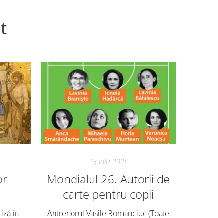
t
13 iulie 2026
or
Mondialul 26. Autorii de
Mon
carte pentru copii
Avem ech
o mie de
riză în
Antrenorul Vasile Romanciuc (Toate