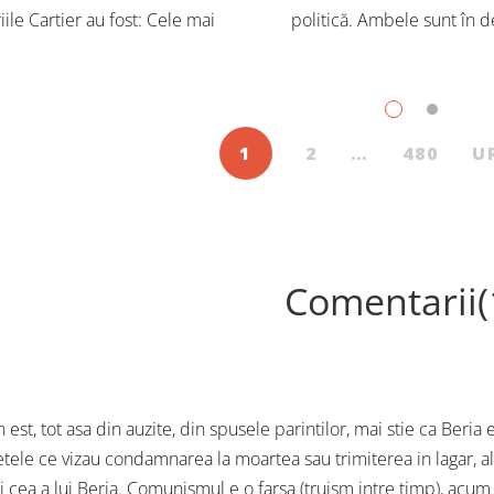
iile Cartier au fost: Cele mai
politică. Ambele sunt în d
dute cărți pentru copii și
Trebuie să căutăm un impu
scenți, în iulie, în Librăriile
exterior. Acest nou tărâm es
ier, au fost: Post Views: 150
Situația poate fi salvată 
1
2
…
480
U
Comentarii(
est, tot asa din auzite, din spusele parintilor, mai stie ca Beria
tele ce vizau condamnarea la moartea sau trimiterea in lagar, ala
 si cea a lui Beria. Comunismul e o farsa (truism intre timp), acu