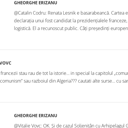
GHEORGHE ERIZANU
@Catalin Codru: Renata Lesnik e basarabeancă. Cartea e p
declarația unui fost candidat la prezidențialele franceze,
logistică. El a recunoscut public. Câți președinți europen
 VOVC
rancezii stau rau de tot la istorie… in special la capitolul „com
comunism” sau razboiul din Algeria??? cautati alte surse… cu sans
GHEORGHE ERIZANU
@Vitalie Vovc: OK. Și de cazul Soljenițân cu Arhipelagul 