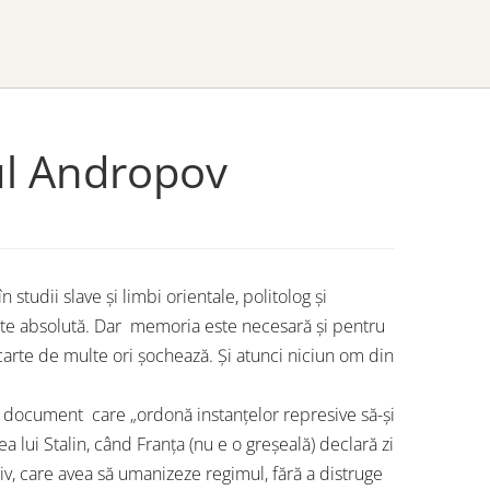
ul Andropov
studii slave și limbi orientale, politolog și
tate absolută. Dar memoria este necesară și pentru
 carte de multe ori șochează. Și atunci niciun om din
-un document care „ordonă instanțelor represive să-și
a lui Stalin, când Franța (nu e o greșeală) declară zi
v, care avea să umanizeze regimul, fără a distruge