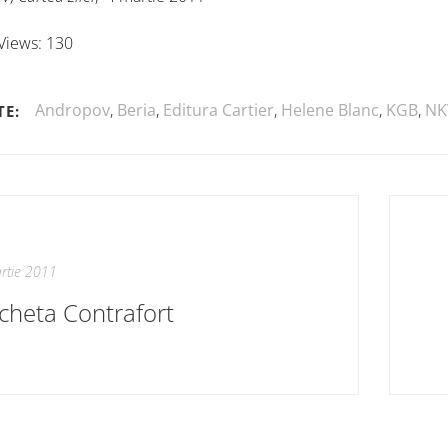
Views:
130
Andropov
,
Beria
,
Editura Cartier
,
Helene Blanc
,
KGB
,
NK
TE:
rtie 2011
cheta Contrafort