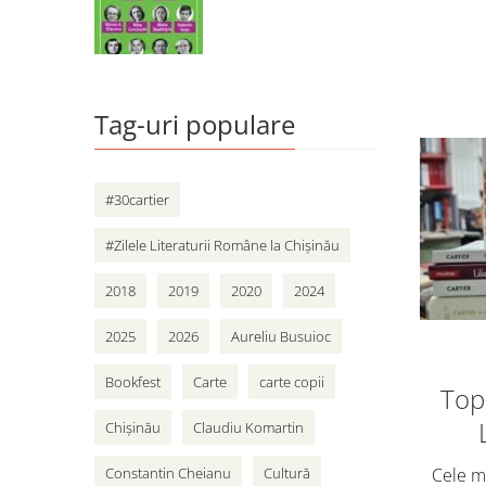
Tag-uri populare
#30cartier
#Zilele Literaturii Române la Chișinău
2018
2019
2020
2024
2025
2026
Aureliu Busuioc
Bookfest
Carte
carte copii
Top 
Chișinău
Claudiu Komartin
Cele ma
Constantin Cheianu
Cultură