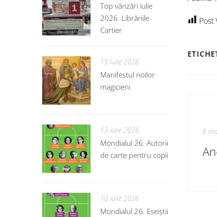
Top vânzări iulie
2026. Librăriile
Post 
Cartier
ETICHE
15 iulie 2026
Manifestul noilor
magicieni
13 iulie 2026
8 ma
Mondialul 26. Autorii
An
de carte pentru copii
10 iulie 2026
Mondialul 26. Eseiștii