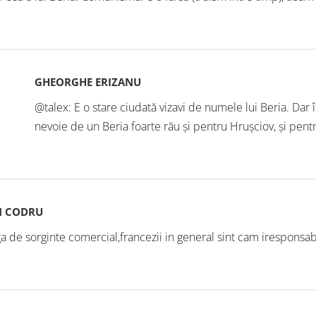
GHEORGHE ERIZANU
@talex: E o stare ciudată vizavi de numele lui Beria. Dar
nevoie de un Beria foarte rău și pentru Hrușciov, și pentru 
N CODRU
ga de sorginte comercial,francezii in general sint cam iresponsabi