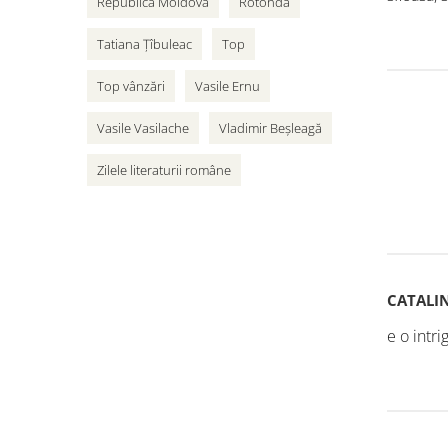
Republica Moldova
Rotonda
Tatiana Țîbuleac
Top
Top vânzări
Vasile Ernu
Vasile Vasilache
Vladimir Beșleagă
Zilele literaturii române
CATALI
e o intri