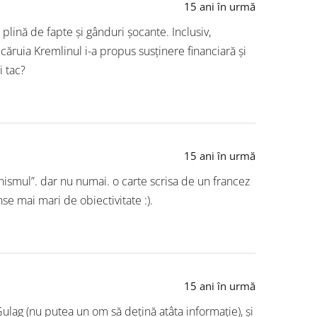
15 ani în urmă
lină de fapte și gânduri șocante. Inclusiv,
 căruia Kremlinul i-a propus susținere financiară și
i tac?
15 ani în urmă
unismul”. dar nu numai. o carte scrisa de un francez
e mai mari de obiectivitate :).
15 ani în urmă
Gulag (nu putea un om să dețină atâta informație), și