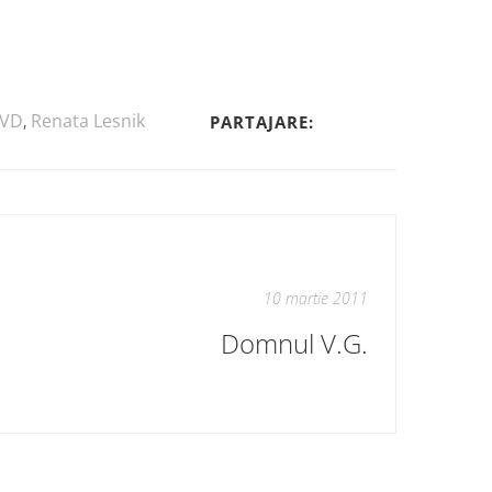
VD
,
Renata Lesnik
PARTAJARE:
10 martie 2011
Domnul V.G.