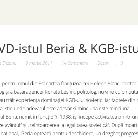
D-istul Beria & KGB-ist
 Erizanu
9 martie 2011
14 Comentarii
Dosar
0
 pentru omul din Est cartea franțuzoaicei Helene Blanc, doctor în 
og și a basarabencei Renata Lesnik, politolog, nu vine cu o nou
 au trăit experiența dominației KGB-ului sovietic. Iar faptele din
ai știe unde adevărul este adevăr și minciuna este minciună.
ul Beria, numit în funcție în 1938, își începe activitatea printr
 avântul” și „reîntoarcerea la legalitatea sovietică”. După moarte
 național, Beria optează pentru deschidere, un dezgheț progresi