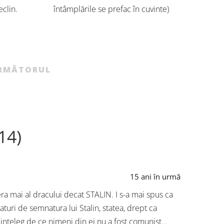
antren
eclin.
întâmplările se prefac în cuvinte)
4.000 de 
ls din
pentru unsprezecele de bază al
Basarabia
te magia.
echipei autorilor de carte pentru copii
[…]
a ales o formulă agresivă: 3-4-3,
inventată de magicianul Cruyff […]
RMĂTORUL
14)
15 ani în urmă
 era mai al dracului decat STALIN. I s-a mai spus ca
turi de semnatura lui Stalin, statea, drept ca
m inteleg de ce nimeni din ei nu a fost comunist…