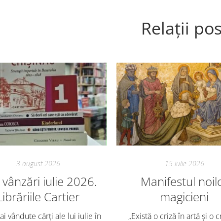
Relații pos
3 august 2026
15 iulie 2026
vânzări iulie 2026.
Manifestul noil
Librăriile Cartier
magicieni
i vândute cărți ale lui iulie în
„Există o criză în artă și o c