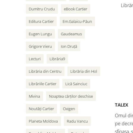
Librăr
Dumitru Crudu
eBook Cartier
vân
adole
Editura Cartier
Em.Galaicu-Păun
Cart
Eugen Lungu
Gaudeamus
Grigore Vieru
Ion Druță
Lecturi
Librăria9
Librăria din Centru
Librăria din Hol
Librăriile Cartier
Lică Sainciuc
Mivina
Noaptea cărților deschise
TALEX
Noutăți Cartier
Oxigen
Omul din 
Planeta Moldova
Radu Vancu
pe decre
sfioasa,