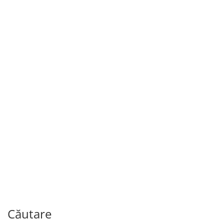
Copii și adolescenți
186.00
MDL
Louisiana se întoarce acasă
De
KATE DICAMILLO
Căutare