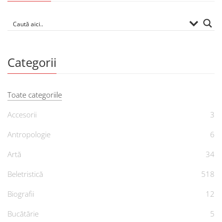
Categorii
Toate categoriile
Accesorii
3
Antropologie
6
Artă
34
Beletristică
518
Biografii
12
Bucătărie
5