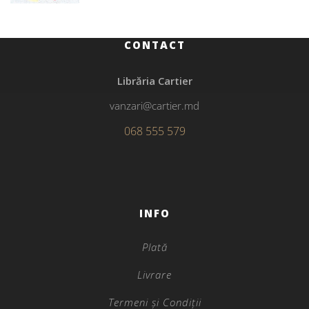
CONTACT
Librăria Cartier
vanzari@cartier.md
068 555 579
INFO
Plată
Livrare
Termeni și Condiții