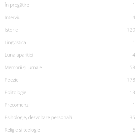
În pregătire
1
Interviu
4
Istorie
120
Lingvistică
1
Luna apariției
4
Memorii și jurnale
58
Poezie
178
Politologie
13
Precomenzi
1
Psihologie, dezvoltare personală
35
Religie și teologie
6