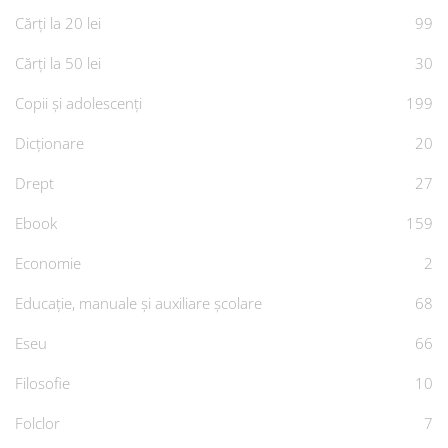
Cărți la 20 lei
99
Cărți la 50 lei
30
Copii și adolescenți
199
Dicționare
20
Drept
27
Ebook
159
Economie
2
Educație, manuale și auxiliare școlare
68
Eseu
66
Filosofie
10
Folclor
7