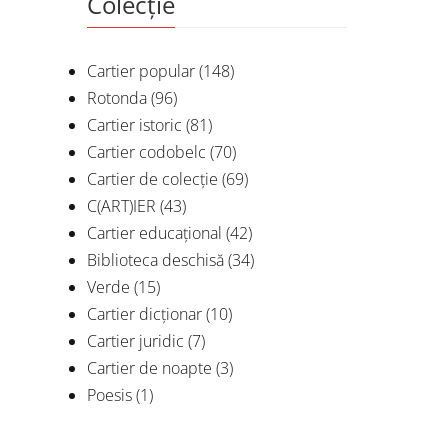
Colecție
Cartier popular
(148)
Rotonda
(96)
Cartier istoric
(81)
Cartier codobelc
(70)
Cartier de colecție
(69)
C(ART)IER
(43)
Cartier educațional
(42)
Biblioteca deschisă
(34)
Verde
(15)
Cartier dicționar
(10)
Cartier juridic
(7)
Cartier de noapte
(3)
Poesis
(1)