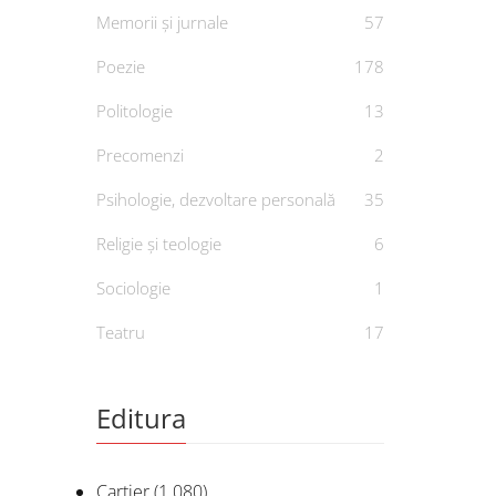
Memorii și jurnale
57
Poezie
178
Politologie
13
Precomenzi
2
Psihologie, dezvoltare personală
35
Religie și teologie
6
Sociologie
1
Teatru
17
Editura
Cartier
(1.080)