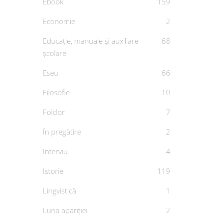
Ebook
159
Economie
2
Cop
Educație, manuale și auxiliare
68
școlare
Noua v
De
PAT
Eseu
66
Filosofie
10
Folclor
7
În pregătire
2
Interviu
4
Istorie
119
Lingvistică
1
Luna apariției
2