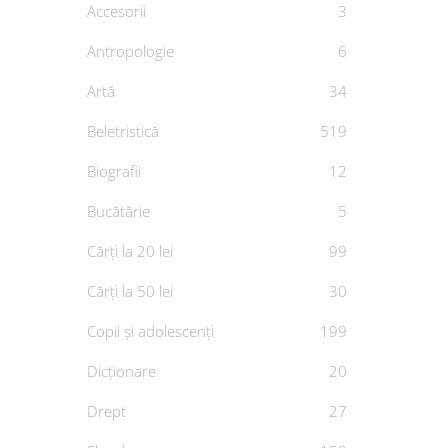
Accesorii
3
Cop
Antropologie
6
Artă
34
Căp
Beletristică
519
De
TIM
Biografii
12
Bucătărie
5
Cărți la 20 lei
99
Cărți la 50 lei
30
Copii și adolescenți
199
Dicționare
20
Drept
27