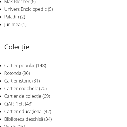
Max Blecher
(6)
Univers Enciclopedic
(5)
Paladin
(2)
Junimea
(1)
Colecție
Cartier popular
(148)
Rotonda
(96)
Cartier istoric
(81)
Cartier codobelc
(70)
Cartier de colecție
(69)
C(ART)IER
(43)
Cartier educațional
(42)
Biblioteca deschisă
(34)
Verde
(15)