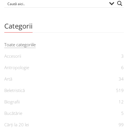
Categorii
Toate categoriile
Accesorii
3
Antropologie
6
Artă
34
Beletristică
519
Biografii
12
Bucătărie
5
Cărți la 20 lei
99