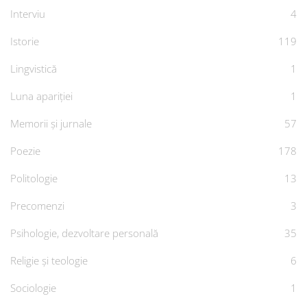
Interviu
4
Istorie
119
Lingvistică
1
Luna apariției
1
Memorii și jurnale
57
Poezie
178
Politologie
13
Precomenzi
3
Psihologie, dezvoltare personală
35
Religie și teologie
6
Sociologie
1