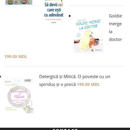
Goldie
merge
la
doctor
199.00
MDL
Detergică și Mitică. O poveste cu un
spiriduș și o pisică
199.00
MDL