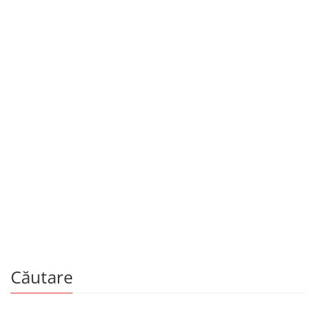
Educație, manuale și auxiliare școlare
Memorator de fizică
De
NICOLAE BOCANCEA
Căutare