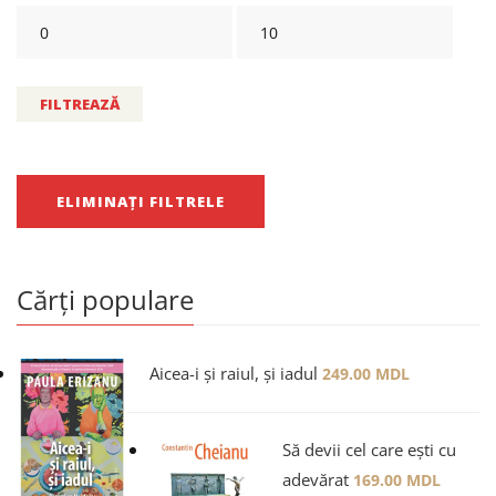
FILTREAZĂ
ELIMINAȚI FILTRELE
Cărți populare
Aicea-i și raiul, și iadul
249.00
MDL
Să devii cel care ești cu
adevărat
169.00
MDL