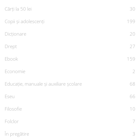
Cărți la 50 lei
30
Copii și adolescenți
199
Dicționare
20
Drept
27
Ebook
159
Economie
2
Educație, manuale și auxiliare școlare
68
Eseu
66
Filosofie
10
Folclor
7
În pregătire
3