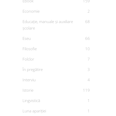
Ebook
159
Economie
2
Educație, manuale și auxiliare
68
școlare
Eseu
66
Filosofie
10
Folclor
7
În pregătire
3
Interviu
4
Istorie
119
Lingvistică
1
Luna apariției
1