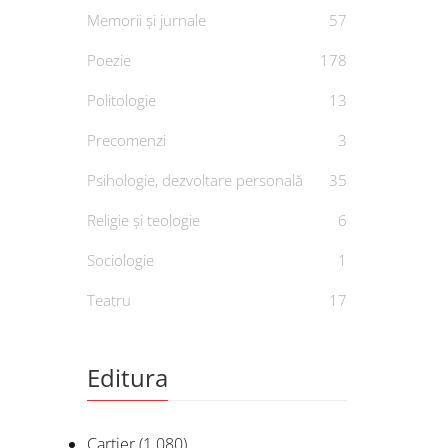
Memorii și jurnale
57
Poezie
178
Politologie
13
Precomenzi
3
Psihologie, dezvoltare personală
35
Religie și teologie
6
Sociologie
1
Teatru
17
Editura
Cartier
(1.080)