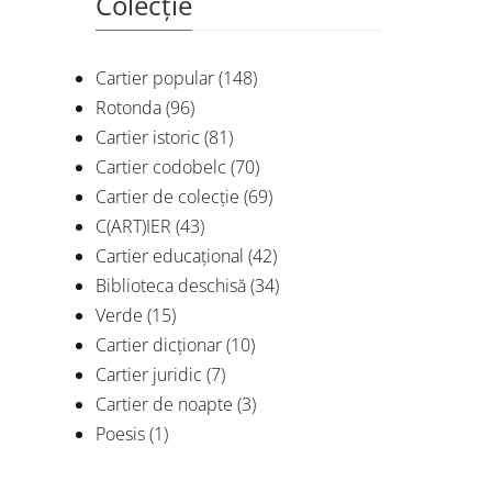
Colecție
Cartier popular
(148)
Rotonda
(96)
Cartier istoric
(81)
Cartier codobelc
(70)
Cartier de colecție
(69)
C(ART)IER
(43)
Cartier educațional
(42)
Biblioteca deschisă
(34)
Verde
(15)
Cartier dicționar
(10)
Cartier juridic
(7)
Cartier de noapte
(3)
Poesis
(1)