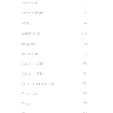
Accesorii
3
Antropologie
6
Artă
34
Op
Beletristică
519
De
Biografii
12
Bucătărie
5
Cărți la 20 lei
99
Cărți la 50 lei
30
Copii și adolescenți
199
Dicționare
20
Drept
27