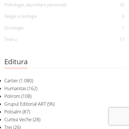
Psihologie, dezvoltare personală
35
Religie și teologie
6
Sociologie
1
Teatru
17
Editura
Cartier
(1.080)
Humanitas
(162)
Polirom
(108)
Grupul Editorial ART
(96)
Polisalm
(87)
Curtea Veche
(28)
Trei
(26)