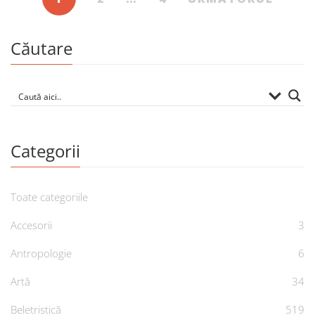
Căutare
Categorii
Toate categoriile
Accesorii
3
Antropologie
6
Artă
34
Beletristică
519