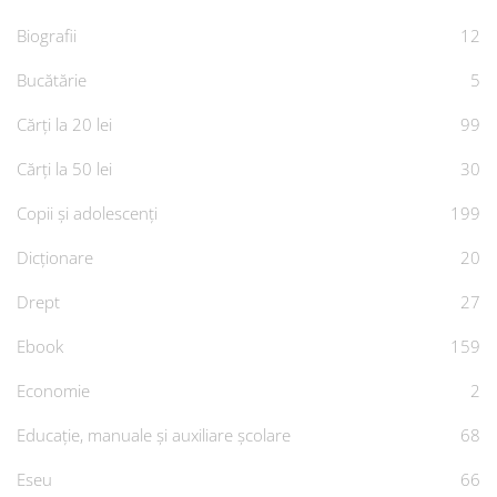
Biografii
12
Bucătărie
5
Cărți la 20 lei
99
Cărți la 50 lei
30
Copii și adolescenți
199
Dicționare
20
Drept
27
Ebook
159
Economie
2
Educație, manuale și auxiliare școlare
68
Eseu
66