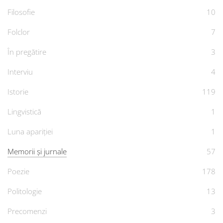
Filosofie
10
Folclor
7
În pregătire
3
Interviu
4
Istorie
119
Lingvistică
1
Luna apariției
1
Memorii și jurnale
57
Poezie
178
Politologie
13
Precomenzi
3