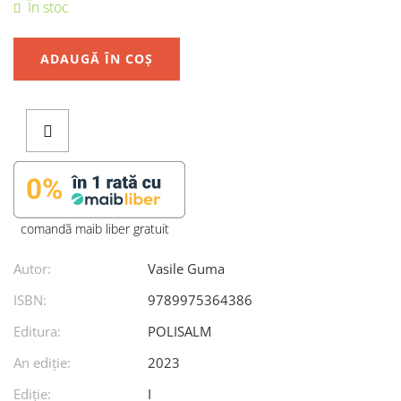
În stoc
ADAUGĂ ÎN COȘ
comandã maib liber gratuit
Autor:
Vasile Guma
ISBN:
9789975364386
Editura:
POLISALM
An ediţie:
2023
Ediţie:
I