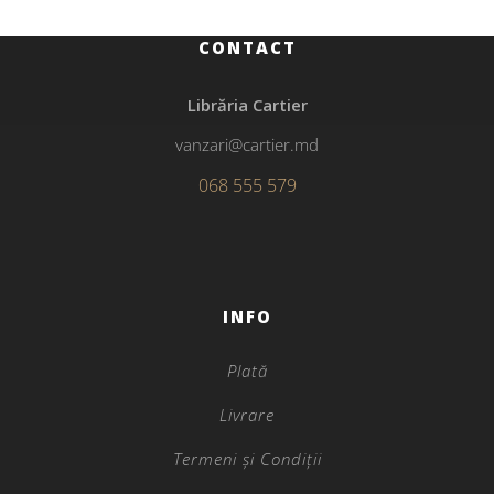
CONTACT
Librăria Cartier
vanzari@cartier.md
068 555 579
INFO
Plată
Livrare
Termeni și Condiții