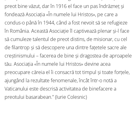
preot bine văzut, dar în 1916 el face un pas îndrăzneț și
fondează Asociaţia «În numele lui Hristos», pe care a
condus-o până în 1944, când a fost nevoit să se refugieze
în România. Această Asociație îl captivează plenar și-l face
să cumuleze talentul de preot distins, de misionar, cu cel
de filantrop și să descopere una dintre fațetele sacre ale
creștinismului – facerea de bine și dragostea de aproapele
tău. Asociaţia «În numele lui Hristos» devine acea
preocupare căreia el îi consacră tot timpul și toate forțele,
ajungând la rezultate fenomenale, încât într-o notă a
Vaticanului este descrisă activitatea de binefacere a
preotului basarabean.” (Iurie Colesnic)