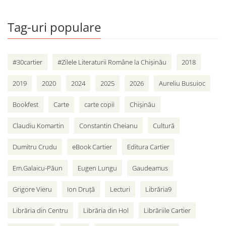
Tag-uri populare
#30cartier
#Zilele Literaturii Române la Chișinău
2018
2019
2020
2024
2025
2026
Aureliu Busuioc
Bookfest
Carte
carte copii
Chișinău
Claudiu Komartin
Constantin Cheianu
Cultură
Dumitru Crudu
eBook Cartier
Editura Cartier
Em.Galaicu-Păun
Eugen Lungu
Gaudeamus
Grigore Vieru
Ion Druță
Lecturi
Librăria9
Librăria din Centru
Librăria din Hol
Librăriile Cartier