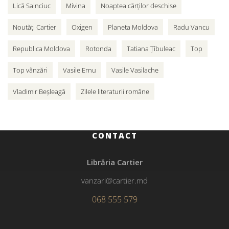
Lică Sainciuc
Mivina
Noaptea cărților deschise
Noutăți Cartier
Oxigen
Planeta Moldova
Radu Vancu
Republica Moldova
Rotonda
Tatiana Țîbuleac
Top
Top vânzări
Vasile Ernu
Vasile Vasilache
Vladimir Beșleagă
Zilele literaturii române
CONTACT
Librăria Cartier
vanzari@cartier.md
068 555 579