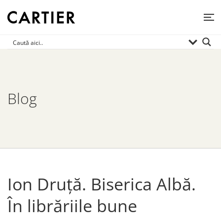
Blog
Ion Druță. Biserica Albă.
În librăriile bune