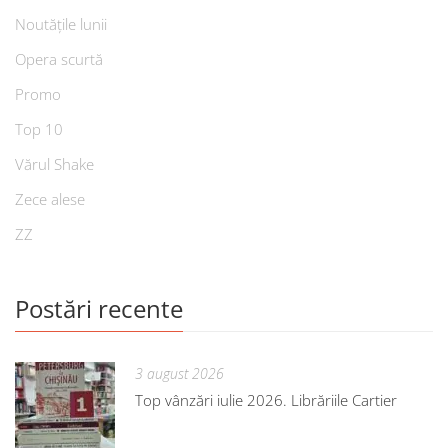
Noutățile lunii
Opera scurtă
Promo
Top 10
Vărul Shake
Zece alese
ZZ
Postări recente
3 august 2026
Top vânzări iulie 2026. Librăriile Cartier