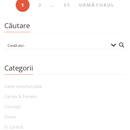
1
2
…
51
URMĂTORUL
Căutare
Categorii
Carte recomandată
Cartea & Femeia
Concept
Dosar
În curând