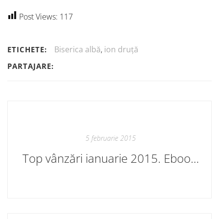
Post Views:
117
Biserica albă
,
ion druță
ETICHETE:
PARTAJARE:
5 februarie 2015
Top vânzări ianuarie 2015. Ebook Cartier