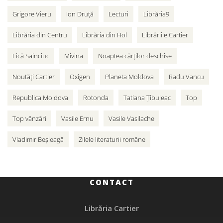
Grigore Vieru
Ion Druță
Lecturi
Librăria9
Librăria din Centru
Librăria din Hol
Librăriile Cartier
Lică Sainciuc
Mivina
Noaptea cărților deschise
Noutăți Cartier
Oxigen
Planeta Moldova
Radu Vancu
Republica Moldova
Rotonda
Tatiana Țîbuleac
Top
Top vânzări
Vasile Ernu
Vasile Vasilache
Vladimir Beșleagă
Zilele literaturii române
CONTACT
Librăria Cartier