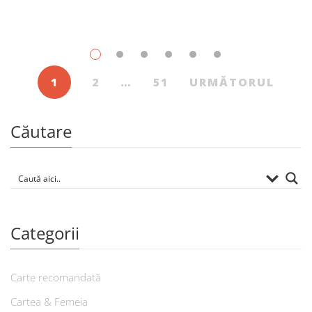
1
2
…
51
URMĂTORUL
Căutare
Categorii
Carte recomandată
Cartea & Femeia