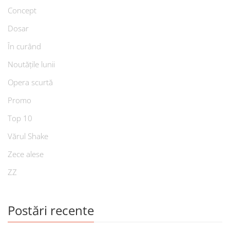
Concept
Dosar
În curând
Noutățile lunii
Opera scurtă
Promo
Top 10
Vărul Shake
Zece alese
ZZ
Postări recente