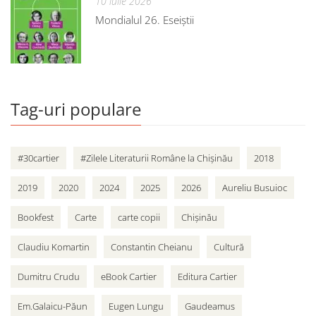
10 iulie 2026
Mondialul 26. Eseiștii
Tag-uri populare
#30cartier
#Zilele Literaturii Române la Chișinău
2018
2019
2020
2024
2025
2026
Aureliu Busuioc
Bookfest
Carte
carte copii
Chișinău
Claudiu Komartin
Constantin Cheianu
Cultură
Dumitru Crudu
eBook Cartier
Editura Cartier
Em.Galaicu-Păun
Eugen Lungu
Gaudeamus