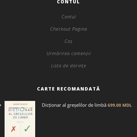
CONTUL
Contul
Checkout Pagina
Coș
Urmărirea comenzii
Lista de dorințe
CARTE RECOMANDATĂ
Dicţionar al greșelilor de limbă
699.00
MDL