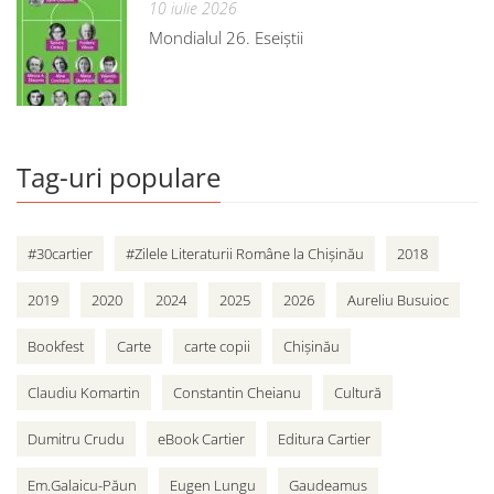
10 iulie 2026
Mondialul 26. Eseiștii
Tag-uri populare
#30cartier
#Zilele Literaturii Române la Chișinău
2018
2019
2020
2024
2025
2026
Aureliu Busuioc
Bookfest
Carte
carte copii
Chișinău
Claudiu Komartin
Constantin Cheianu
Cultură
Dumitru Crudu
eBook Cartier
Editura Cartier
Em.Galaicu-Păun
Eugen Lungu
Gaudeamus