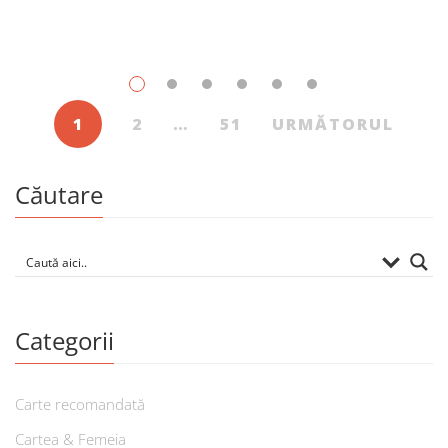
1
2
…
51
URMĂTORUL
Căutare
Categorii
Carte recomandată
Cartea & Femeia