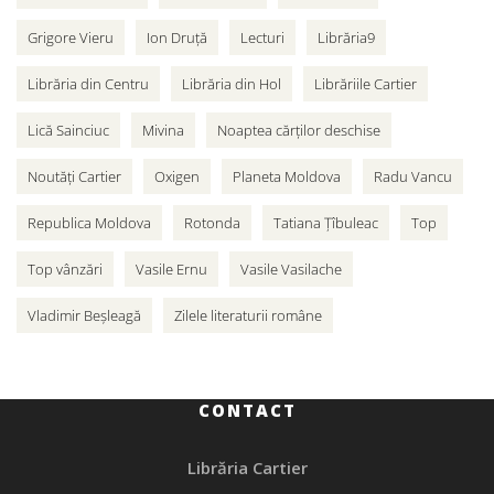
Grigore Vieru
Ion Druță
Lecturi
Librăria9
Librăria din Centru
Librăria din Hol
Librăriile Cartier
Lică Sainciuc
Mivina
Noaptea cărților deschise
Noutăți Cartier
Oxigen
Planeta Moldova
Radu Vancu
Republica Moldova
Rotonda
Tatiana Țîbuleac
Top
Top vânzări
Vasile Ernu
Vasile Vasilache
Vladimir Beșleagă
Zilele literaturii române
CONTACT
Librăria Cartier