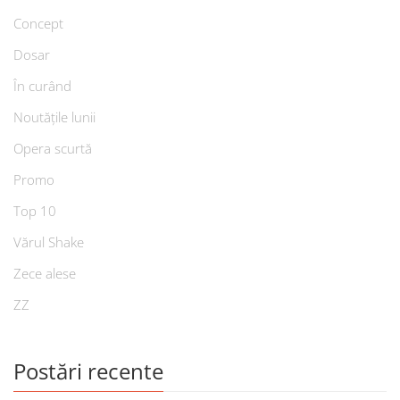
Concept
Dosar
În curând
Noutățile lunii
Opera scurtă
Promo
Top 10
Vărul Shake
Zece alese
ZZ
Postări recente