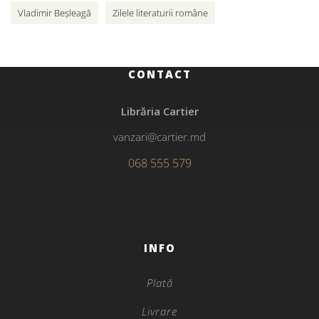
Vladimir Beșleagă
Zilele literaturii române
CONTACT
Librăria Cartier
vanzari@cartier.md
068 555 579
INFO
Plată
Livrare