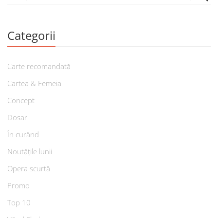
Categorii
Carte recomandată
Cartea & Femeia
Concept
Dosar
În curând
Noutățile lunii
Opera scurtă
Promo
Top 10