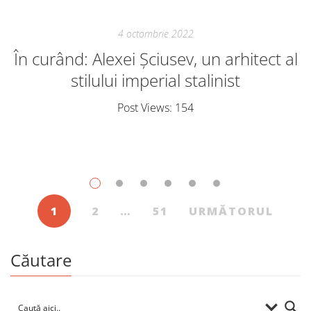
4 octombrie 2022
În curând: Alexei Șciusev, un arhitect al
stilului imperial stalinist
Post Views: 154
1
2
…
51
URMĂTORUL
Căutare