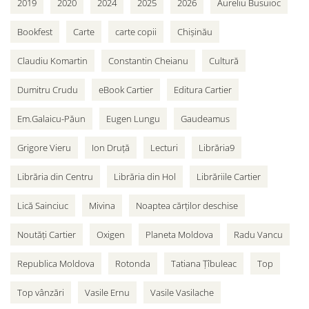
2019
2020
2024
2025
2026
Aureliu Busuioc
Bookfest
Carte
carte copii
Chișinău
Claudiu Komartin
Constantin Cheianu
Cultură
Dumitru Crudu
eBook Cartier
Editura Cartier
Em.Galaicu-Păun
Eugen Lungu
Gaudeamus
Grigore Vieru
Ion Druță
Lecturi
Librăria9
Librăria din Centru
Librăria din Hol
Librăriile Cartier
Lică Sainciuc
Mivina
Noaptea cărților deschise
Noutăți Cartier
Oxigen
Planeta Moldova
Radu Vancu
Republica Moldova
Rotonda
Tatiana Țîbuleac
Top
Top vânzări
Vasile Ernu
Vasile Vasilache