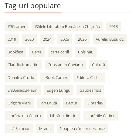
Tag-uri populare
#30cartier
#Zilele Literaturii Române la Chișinău
2018
2019
2020
2024
2025
2026
Aureliu Busuioc
Bookfest
Carte
carte copii
Chișinău
Claudiu Komartin
Constantin Cheianu
Cultură
Dumitru Crudu
eBook Cartier
Editura Cartier
Em.Galaicu-Păun
Eugen Lungu
Gaudeamus
Grigore Vieru
Ion Druță
Lecturi
Librăria9
Librăria din Centru
Librăria din Hol
Librăriile Cartier
Lică Sainciuc
Mivina
Noaptea cărților deschise