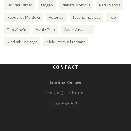
Noutăți Cartier
Oxigen
Planeta Moldova
Radu Vancu
Republica Moldova
Rotonda
Tatiana Țîbuleac
Top
Top vânzări
Vasile Ernu
Vasile Vasilache
Vladimir Beșleagă
Zilele literaturii române
CONTACT
Librăria Cartier
vanzari@cartier.md
068 555 579