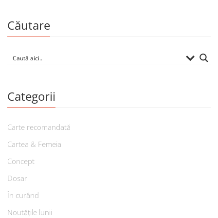
Căutare
Categorii
Carte recomandată
Cartea & Femeia
Concept
Dosar
În curând
Noutățile lunii