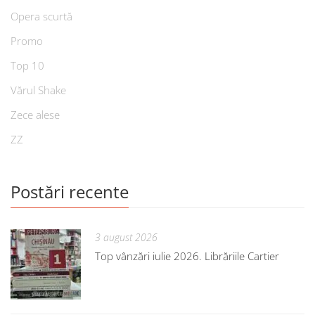
Opera scurtă
Promo
Top 10
Vărul Shake
Zece alese
ZZ
Postări recente
3 august 2026
Top vânzări iulie 2026. Librăriile Cartier