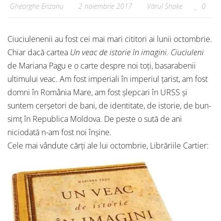
Gheorghe Erizanu
2 noiembrie 2017
Vărul Shake
0
Ciuciulenenii au fost cei mai mari cititori ai lunii octombrie.
Chiar dacă cartea
Un veac de istorie în imagini. Ciuciuleni
de Mariana Pagu e o carte despre noi toți, basarabenii
ultimului veac. Am fost imperiali în imperiul țarist, am fost
domni în România Mare, am fost șlepcari în URSS și
suntem cerșetori de bani, de identitate, de istorie, de bun-
simț în Republica Moldova. De peste o sută de ani
niciodată n-am fost noi înșine.
Cele mai vândute cărți ale lui octombrie, Librăriile Cartier: