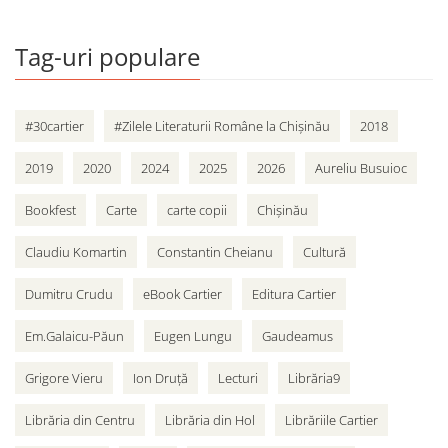
Tag-uri populare
#30cartier
#Zilele Literaturii Române la Chișinău
2018
2019
2020
2024
2025
2026
Aureliu Busuioc
Bookfest
Carte
carte copii
Chișinău
Claudiu Komartin
Constantin Cheianu
Cultură
Dumitru Crudu
eBook Cartier
Editura Cartier
Em.Galaicu-Păun
Eugen Lungu
Gaudeamus
Grigore Vieru
Ion Druță
Lecturi
Librăria9
Librăria din Centru
Librăria din Hol
Librăriile Cartier