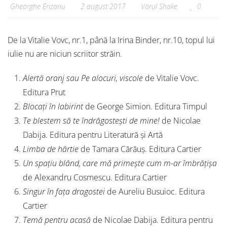
Gheorghe Erizanu
2 august 2017
Vărul Shake
0
De la Vitalie Vovc, nr.1, până la Irina Binder, nr.10, topul lui
iulie nu are niciun scriitor străin.
Alertă oranj sau Pe alocuri, viscole
de Vitalie Vovc.
Editura Prut
Blocați în labirint
de George Simion. Editura Timpul
Te blestem să te îndrăgostești de mine!
de Nicolae
Dabija. Editura pentru Literatură și Artă
Limba de hârtie
de Tamara Cărăuș. Editura Cartier
Un spațiu blând, care mă primește cum m-ar îmbrățișa
de Alexandru Cosmescu. Editura Cartier
Singur în fața dragostei
de Aureliu Busuioc. Editura
Cartier
Temă pentru acasă
de Nicolae Dabija. Editura pentru