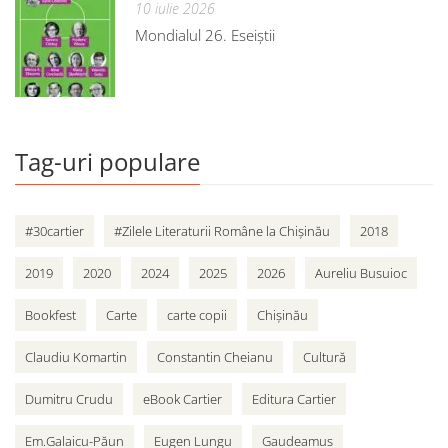
10 iulie 2026
Mondialul 26. Eseiștii
Tag-uri populare
#30cartier
#Zilele Literaturii Române la Chișinău
2018
2019
2020
2024
2025
2026
Aureliu Busuioc
Bookfest
Carte
carte copii
Chișinău
Claudiu Komartin
Constantin Cheianu
Cultură
Dumitru Crudu
eBook Cartier
Editura Cartier
Em.Galaicu-Păun
Eugen Lungu
Gaudeamus