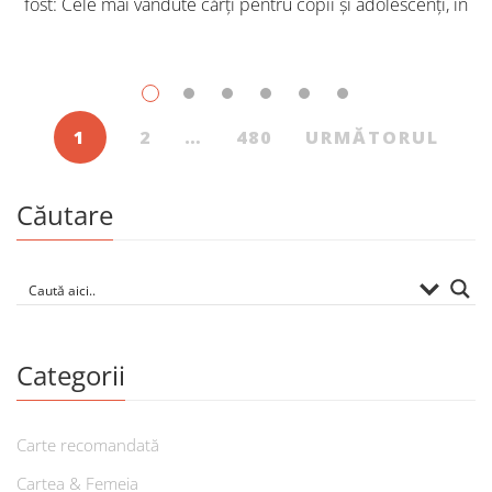
fost: Cele mai vândute cărți pentru copii și adolescenți, în
iulie, în Librăriile Cartier, au fost: Post Views: 138
1
2
…
480
URMĂTORUL
Căutare
Categorii
Carte recomandată
Cartea & Femeia