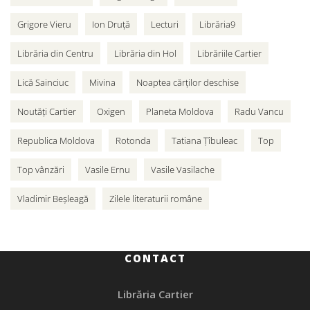
Grigore Vieru
Ion Druță
Lecturi
Librăria9
Librăria din Centru
Librăria din Hol
Librăriile Cartier
Lică Sainciuc
Mivina
Noaptea cărților deschise
Noutăți Cartier
Oxigen
Planeta Moldova
Radu Vancu
Republica Moldova
Rotonda
Tatiana Țîbuleac
Top
Top vânzări
Vasile Ernu
Vasile Vasilache
Vladimir Beșleagă
Zilele literaturii române
CONTACT
Librăria Cartier