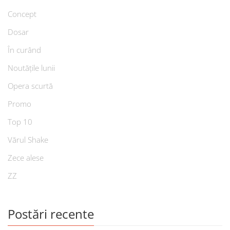
Concept
Dosar
În curând
Noutățile lunii
Opera scurtă
Promo
Top 10
Vărul Shake
Zece alese
ZZ
Postări recente