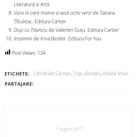
Literatură și Artă
Vara în care mama a avut ochii verzi
de Tatiana
Țîbuleac. Editura Cartier
Duși cu Titanicu
de Valentin Guțu. Editura Cartier
Insomnii
de Irina Binder. Editura For You
Post Views:
134
Librăriile Cartier
,
Top vânzări
,
Vitalie Vovc
ETICHETE:
PARTAJARE:
1 august 2017