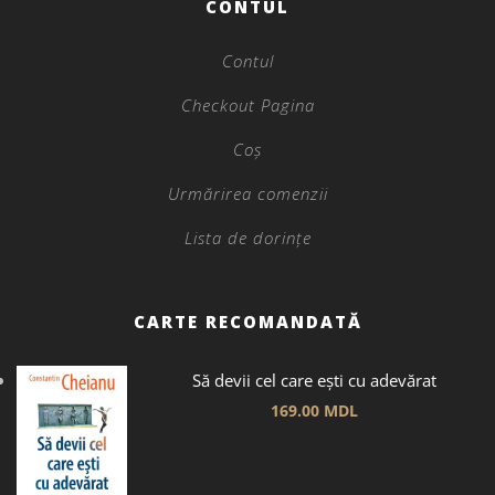
CONTUL
Contul
Checkout Pagina
Coș
Urmărirea comenzii
Lista de dorințe
CARTE RECOMANDATĂ
Să devii cel care ești cu adevărat
169.00
MDL