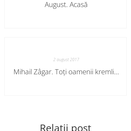
August. Acasă
2 august 2017
Mihail Zâgar. Toți oamenii kremlinului. În curând
Relații post