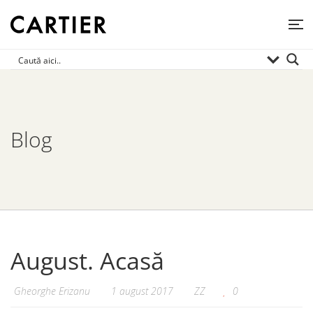
Blog
August. Acasă
Gheorghe Erizanu
1 august 2017
ZZ
0