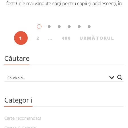
fost: Cele mai vândute cărți pentru copii și adolescenți, în
iulie, în Librăriile Cartier, au fost: Post Views: 115
1
2
…
480
URMĂTORUL
Căutare
Categorii
Carte recomandată