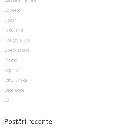
Cartea & Femeia
Concept
Dosar
În curând
Noutățile lunii
Opera scurtă
Promo
Top 10
Vărul Shake
Zece alese
ZZ
Postări recente