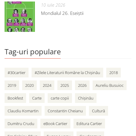
10 iulie 2026
Mondialul 26. Eseiștii
Tag-uri populare
#30cartier
#Zilele Literaturii Române la Chișinău
2018
2019
2020
2024
2025
2026
Aureliu Busuioc
Bookfest
Carte
carte copii
Chișinău
Claudiu Komartin
Constantin Cheianu
Cultură
Dumitru Crudu
eBook Cartier
Editura Cartier