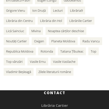
Em.Galaicu-Păun
Eugen Lungu
Gaudeamus
Grigore Vieru
Ion Druță
Lecturi
Librăria9
Librăria din Centru
Librăria din Hol
Librăriile Cartier
Lică Sainciuc
Mivina
Noaptea cărților deschise
Noutăți Cartier
Oxigen
Planeta Moldova
Radu Vancu
Republica Moldova
Rotonda
Tatiana Țîbuleac
Top
Top vânzări
Vasile Ernu
Vasile Vasilache
Vladimir Beșleagă
Zilele literaturii române
CONTACT
Librăria Cartier