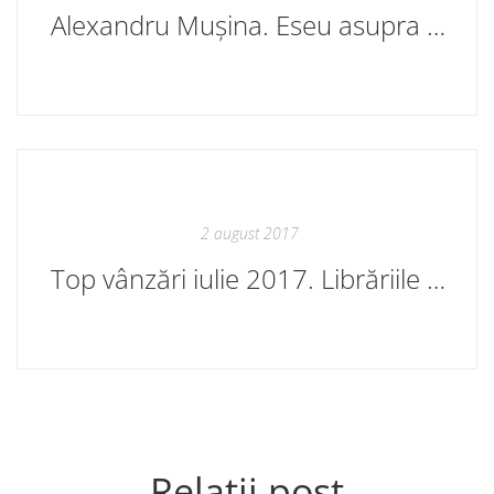
Alexandru Mușina. Eseu asupra poeziei moderne. Teoria și practica literaturii. În curând
2 august 2017
Top vânzări iulie 2017. Librăriile Cartier
Relații post