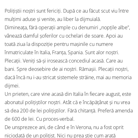
Polițiștii noștri sunt fericiți. După ce au făcut scut viu între
mulțimi aduse și venite, au liber la dijmuială.
Dimineața, fără operații ample cu denumiri „nopțile albe”,
vânează damful șoferilor cu ochelari de soare. Apoi au
toată ziua la dispoziție pentru mașinile cu numere
înmatriculate în Italia, Franța, Spania. Sunt alor noștri.
Plecații. Veniți să-și irosească concediul acasă. Care au
bani. Spre deosebire de ai noștri. Rămașii. Plecații noștri,
dacă încă nu i-au stricat sistemele străine, mai au memoria
dijmei.
Un prieten, care vine acasă din Italia în fiecare august, este
abonatul polițiștilor noștri. Atât că e încăpățânat și nu vrea
să dea 200 de lei polițiștilor. Fără chitanță. Preferă amenda
de 600 de lei. Cu proces-verbal.
De unsprezece ani, de când e în Verona, nu a fost oprit
niciodată de un polițist. Nici nu prea știe cum arată