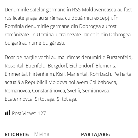
Denumirile satelor germane în RSS Moldovenească au fost
rusificate și așa au și rămas, cu două mici excepții. În
România denumirile germane din Dobrogea au fost
românizate. În Ucraina, ucrainezate. Iar cele din Dobrogea
bulgară au nume bulgărești.
Doar pe hărțile vechi au mai rămas denumirile Fürstenfeld,
Rosental, Ebenfeld, Bergdorf, Eichendorf, Blumental,
Emmental, Hirtenheim, Kisil, Mariental, Rohrbach. Pe harta
actuală a Republicii Moldova noi avem Colibabovca,
Romanovca, Constantinovca, Svetlîi, Semionovca,
Ecaterinovca. Și tot așa. Și tot așa.
Post Views:
127
Mivina
ETICHETE:
PARTAJARE: