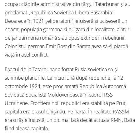
ocupat clădirile administrative din târgul Tatarbunar și au
proclamat „Republica Sovietică Liberă Basarabia”.
Deoarece în 1921 „eliberatorii” jefuiseră și uciseseră un
neamț, populația germană și bulgară din localitate, alături
de jandarmeria română s-au opus extinderii rebeliunii.
Colonistul german Emit Bost din Sărata avea să-și piardă
viață în acel conflict.
Eșecul de la Tatarbunar a forțat Rusia sovietică să-și
schimbe planurile. La nicio lună după rebeliune, la 12
octombrie 1924, este proclamată Republica Autonomă
Sovietică Socialistă Moldovenească în cadrul RSS
Ucrainene. Frontiera noii republici era stabilită pe Prut,
capitala era orașul Chișinău. Pe hartă. În realitate RASSM
era o fâșie îngustă, un pic mai lată decât actuala RMN, Balta
fiind aleasă capitală.