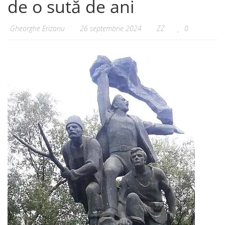
de o sută de ani
Gheorghe Erizanu
26 septembrie 2024
ZZ
0