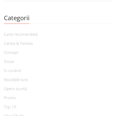
Categorii
Carte recomandată
Cartea & Femeia
Concept
Dosar
În curând
Noutățile lunii
Opera scurtă
Promo
Top 10
Vărul Shake