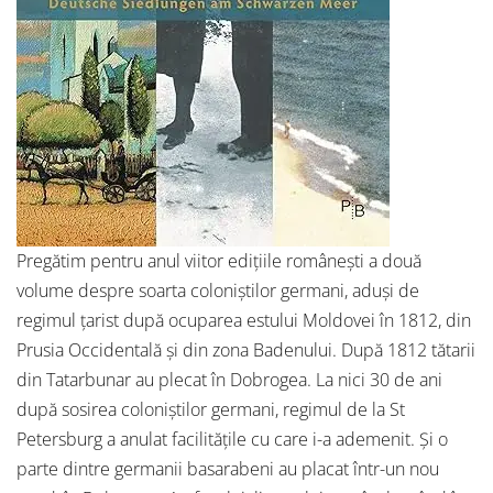
Pregătim pentru anul viitor edițiile românești a două
volume despre soarta coloniștilor germani, aduși de
regimul țarist după ocuparea estului Moldovei în 1812, din
Prusia Occidentală și din zona Badenului. După 1812 tătarii
din Tatarbunar au plecat în Dobrogea. La nici 30 de ani
după sosirea coloniștilor germani, regimul de la St
Petersburg a anulat facilitățile cu care i-a ademenit. Și o
parte dintre germanii basarabeni au placat într-un nou