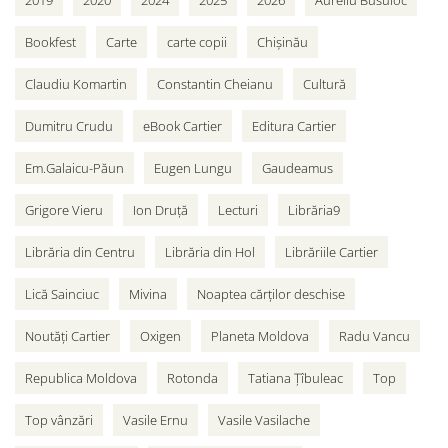
2019
2020
2024
2025
2026
Aureliu Busuioc
Bookfest
Carte
carte copii
Chișinău
Claudiu Komartin
Constantin Cheianu
Cultură
Dumitru Crudu
eBook Cartier
Editura Cartier
Em.Galaicu-Păun
Eugen Lungu
Gaudeamus
Grigore Vieru
Ion Druță
Lecturi
Librăria9
Librăria din Centru
Librăria din Hol
Librăriile Cartier
Lică Sainciuc
Mivina
Noaptea cărților deschise
Noutăți Cartier
Oxigen
Planeta Moldova
Radu Vancu
Republica Moldova
Rotonda
Tatiana Țîbuleac
Top
Top vânzări
Vasile Ernu
Vasile Vasilache