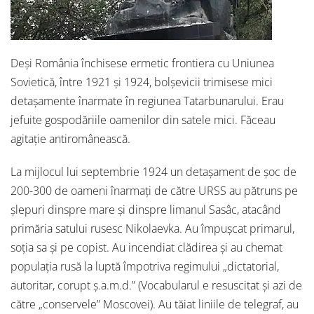
Deși România închisese ermetic frontiera cu Uniunea
Sovietică, între 1921 și 1924, bolșevicii trimisese mici
detașamente înarmate în regiunea Tatarbunarului. Erau
jefuite gospodăriile oamenilor din satele mici. Făceau
agitație antiromânească.
La mijlocul lui septembrie 1924 un detașament de șoc de
200-300 de oameni înarmați de către URSS au pătruns pe
șlepuri dinspre mare și dinspre limanul Sasâc, atacând
primăria satului rusesc Nikolaevka. Au împușcat primarul,
soția sa și pe copist. Au incendiat clădirea și au chemat
populația rusă la luptă împotriva regimului „dictatorial,
autoritar, corupt ș.a.m.d.” (Vocabularul e resuscitat și azi de
către „conservele” Moscovei). Au tăiat liniile de telegraf, au