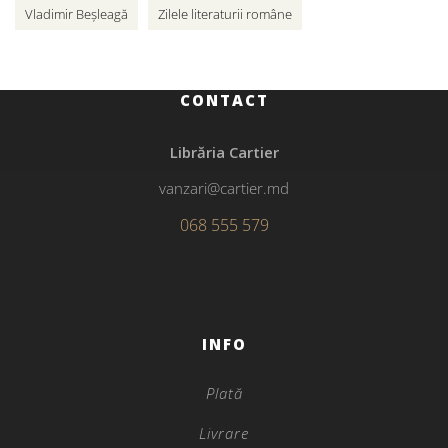
Vladimir Beșleagă
Zilele literaturii române
CONTACT
Librăria Cartier
vanzari@cartier.md
068 555 579
INFO
Plată
Livrare