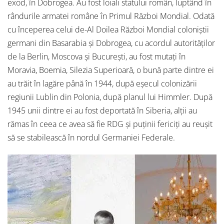
exod, în Dobrogea. Au fost loiali statului român, luptând în
rândurile armatei române în Primul Război Mondial. Odată
cu începerea celui de-Al Doilea Război Mondial coloniștii
germani din Basarabia și Dobrogea, cu acordul autorităților
de la Berlin, Moscova și București, au fost mutați în
Moravia, Boemia, Silezia Superioară, o bună parte dintre ei
au trăit în lagăre până în 1944, după eșecul colonizării
regiunii Lublin din Polonia, după planul lui Himmler. După
1945 unii dintre ei au fost deportată în Siberia, alții au
rămas în ceea ce avea să fie RDG și puținii fericiți au reușit
să se stabilească în nordul Germaniei Federale.