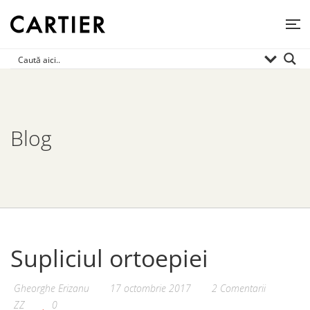
Blog
Supliciul ortoepiei
Gheorghe Erizanu
17 octombrie 2017
2 Comentarii
ZZ
0