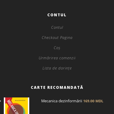
CONTUL
Contul
Checkout Pagina
Coș
Urmărirea comenzii
Lista de dorințe
CARTE RECOMANDATĂ
Mecanica dezinformării
169.00
MDL