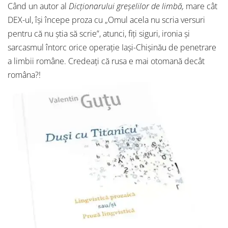
Când un autor al
Dicționarului greșelilor de limbă,
mare cât
DEX-ul, își începe proza cu „Omul acela nu scria versuri
pentru că nu știa să scrie”, atunci, fiți siguri, ironia și
sarcasmul întorc orice operație Iași-Chișinău de penetrare
a limbii române. Credeați că rusa e mai otomană decât
româna?!