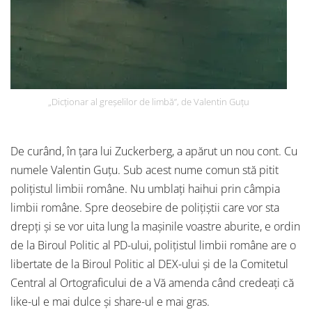
„Dicționar al greșelilor de limbă”, de Valentin Guțu
De curând, în țara lui Zuckerberg, a apărut un nou cont. Cu
numele Valentin Guțu. Sub acest nume comun stă pitit
polițistul limbii române. Nu umblați haihui prin câmpia
limbii române. Spre deosebire de polițiștii care vor sta
drepți și se vor uita lung la mașinile voastre aburite, e ordin
de la Biroul Politic al PD-ului, polițistul limbii române are o
libertate de la Biroul Politic al DEX-ului și de la Comitetul
Central al Ortograficului de a Vă amenda când credeați că
like-ul e mai dulce și share-ul e mai gras.