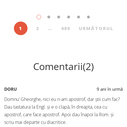
iulie, în Librăriile Cartier, au fost: Post Views: 155
1
2
…
480
URMĂTORUL
Comentarii(2)
DORU
9 ani în urmă
Domnu’ Gheorghe, nici eu n-am apostrof, dar știi cum fac?
Dau tastatura la Engl. și e o clapă, în dreapta, cea cu
apostrof, care face apostrof. Apoi dau înapoi la Rom. și
scriu mai departe cu diacritice.