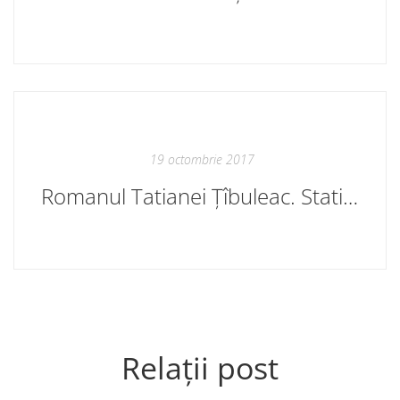
19 octombrie 2017
Romanul Tatianei Țîbuleac. Statistică
Relații post