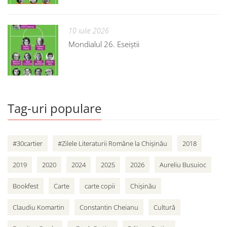
10 iulie 2026
Mondialul 26. Eseiștii
Tag-uri populare
#30cartier
#Zilele Literaturii Române la Chișinău
2018
2019
2020
2024
2025
2026
Aureliu Busuioc
Bookfest
Carte
carte copii
Chișinău
Claudiu Komartin
Constantin Cheianu
Cultură