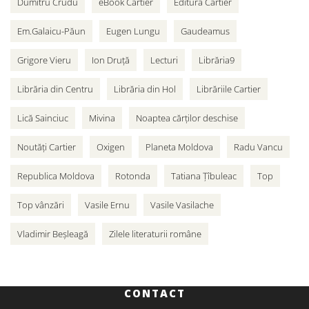
Dumitru Crudu
eBook Cartier
Editura Cartier
Em.Galaicu-Păun
Eugen Lungu
Gaudeamus
Grigore Vieru
Ion Druță
Lecturi
Librăria9
Librăria din Centru
Librăria din Hol
Librăriile Cartier
Lică Sainciuc
Mivina
Noaptea cărților deschise
Noutăți Cartier
Oxigen
Planeta Moldova
Radu Vancu
Republica Moldova
Rotonda
Tatiana Țîbuleac
Top
Top vânzări
Vasile Ernu
Vasile Vasilache
Vladimir Beșleagă
Zilele literaturii române
CONTACT