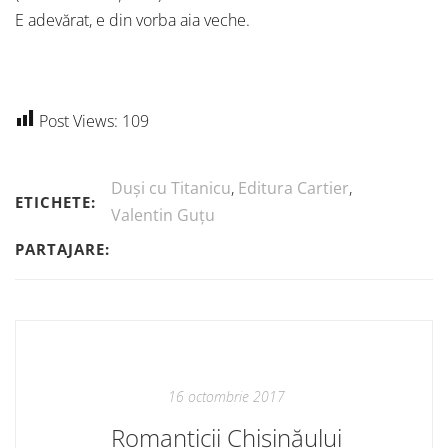
E adevărat, e din vorba aia veche.
Post Views:
109
Duși cu Titanicu
,
Editura Cartier
,
ETICHETE:
Valentin Guțu
PARTAJARE:
16 octombrie 2017
Romanticii Chișinăului