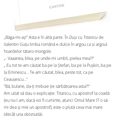
„Băga-mi-aș!” Asta e în altă parte. În
Duși cu Titanicu
de
Valentin Guțu limba română e dulce în argou ca și argoul
hoardelor tătaro-mongole.
„- Vaaanea, blea, pe unde-mi umbli, pielea mea?!”
„ Eu tot te-am căutat ba pe la Ștefan, ba pe la Pușkin, ba pe
la Eminescu… Te-am căutat, blea, peste tot, ca pe
Ceaușescu…”
”Bă, bulane, da-ți trebuie ție sărbătoarea asta?!”
Am uitat să dau o explicație: Titanicu, cu apostrof la coadă
(eu nu-l am, dacă voi fi cuminte, atunci Omul Mare IT o să-
mi dea și mie un apostrof), este o plută ceva mai mare
(decât una obișnuită).