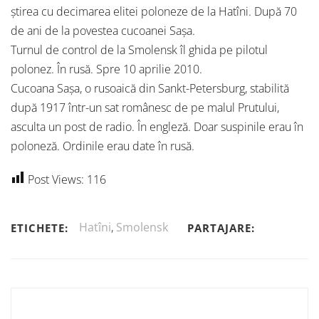
știrea cu decimarea elitei poloneze de la Hatîni. După 70
de ani de la povestea cucoanei Sașa.
Turnul de control de la Smolensk îl ghida pe pilotul
polonez. În rusă. Spre 10 aprilie 2010.
Cucoana Sașa, o rusoaică din Sankt-Petersburg, stabilită
după 1917 într-un sat românesc de pe malul Prutului,
asculta un post de radio. În engleză. Doar suspinile erau în
poloneză. Ordinile erau date în rusă.
Post Views:
116
Hatîni
,
Smolensk
ETICHETE:
PARTAJARE: