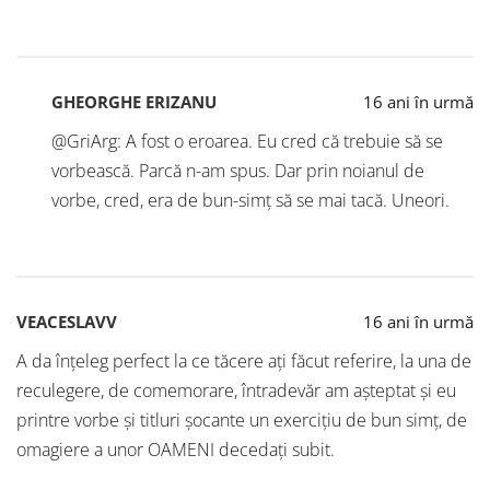
GHEORGHE ERIZANU
16 ani în urmă
@GriArg: A fost o eroarea. Eu cred că trebuie să se
vorbească. Parcă n-am spus. Dar prin noianul de
vorbe, cred, era de bun-simț să se mai tacă. Uneori.
VEACESLAVV
16 ani în urmă
A da înţeleg perfect la ce tăcere aţi făcut referire, la una de
reculegere, de comemorare, întradevăr am aşteptat şi eu
printre vorbe şi titluri şocante un exerciţiu de bun simţ, de
omagiere a unor OAMENI decedaţi subit.