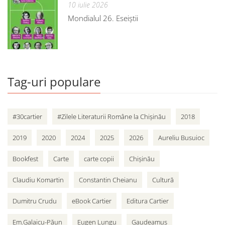
10 iulie 2026
Mondialul 26. Eseiștii
Tag-uri populare
#30cartier
#Zilele Literaturii Române la Chișinău
2018
2019
2020
2024
2025
2026
Aureliu Busuioc
Bookfest
Carte
carte copii
Chișinău
Claudiu Komartin
Constantin Cheianu
Cultură
Dumitru Crudu
eBook Cartier
Editura Cartier
Em.Galaicu-Păun
Eugen Lungu
Gaudeamus