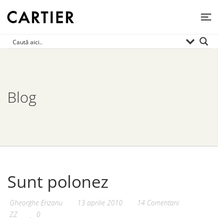
Blog
Sunt polonez
Gheorghe Erizanu
13 aprilie 2010
14 Comentarii
ZZ
0