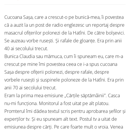
Cucoana Sașa, care a crescut-o pe bunică-mea, îi povestea
că a auzit la un post de radio englezesc un reportaj despre
masacrul ofițerilor polonezi de la Hatîni. De către bolșevici.
Se auzeau vorbe rusești. Și rafale de gloanțe. Era prin anii
40 ai secolului trecut.
Bunica Claudia sau mămuca, cum îi spuneam eu, care m-a
crescut pe mine îmi povestea ceea ce i-a spus cucoana
Sașa despre ofițerii polonezi, despre rafale, despre
vorbele rusești și suspinele poloneze de la Hatîni. Era prin
anii 70 ai secolului trecut.
Eram la prima mea emisiune „Cărțile săptămâinii”. Casca
nu-mi funcționa. Monitorul a fost uitat pe alt platou.
Promterul îmi dădea textul scris pentru aprobarea șefilor și
experților tv. Și eu spuneam alt text. Postul tv a uitat de
emisiunea despre cărți. Pe care foarte mult o vroia. Venea