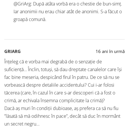
@GriArg: După atâta vorbă era o chestie de bun-simț.
Iar anonimii nu erau chiar atât de anonimi. S-a făcut o
groapă comună.
GRIARG
16 ani în urmă
Înțeleg că e vorba mai degrabă de o senzație de
suficiență… Înclin, totuși, să dau dreptate canalelor care își
fac bine meseria, despicând firul în patru. De ce să nu se
vorbească despre detaliile accidentului? Cui i-ar folosi
tăcerea (care, în cazul în care s-ar descoperi că a fost o
crimă, ar echivala însemna complicitate la crimă)?
Dacă aș muri în condiții dubioase, aș prefera ca să nu fiu
”lăsată să mă odihnesc în pace”, decât să duc în mormânt
un secret negru…