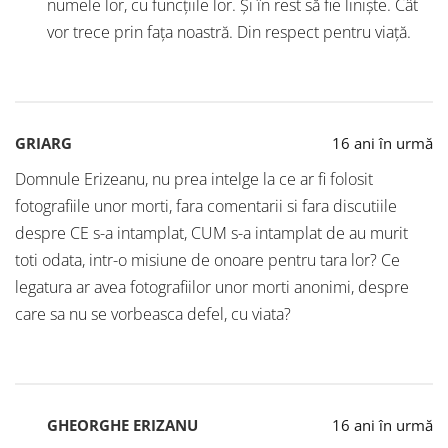
numele lor, cu funcțiile lor. Și în rest să fie liniște. Cât
vor trece prin fața noastră. Din respect pentru viață.
GRIARG
16 ani în urmă
Domnule Erizeanu, nu prea intelge la ce ar fi folosit
fotografiile unor morti, fara comentarii si fara discutiile
despre CE s-a intamplat, CUM s-a intamplat de au murit
toti odata, intr-o misiune de onoare pentru tara lor? Ce
legatura ar avea fotografiilor unor morti anonimi, despre
care sa nu se vorbeasca defel, cu viata?
GHEORGHE ERIZANU
16 ani în urmă