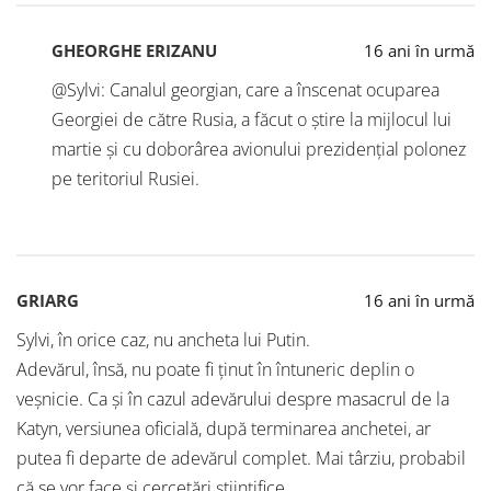
GHEORGHE ERIZANU
16 ani în urmă
@Sylvi: Canalul georgian, care a înscenat ocuparea
Georgiei de către Rusia, a făcut o știre la mijlocul lui
martie și cu doborârea avionului prezidențial polonez
pe teritoriul Rusiei.
GRIARG
16 ani în urmă
Sylvi, în orice caz, nu ancheta lui Putin.
Adevărul, însă, nu poate fi ținut în întuneric deplin o
veșnicie. Ca și în cazul adevărului despre masacrul de la
Katyn, versiunea oficială, după terminarea anchetei, ar
putea fi departe de adevărul complet. Mai târziu, probabil
că se vor face și cercetări științifice.