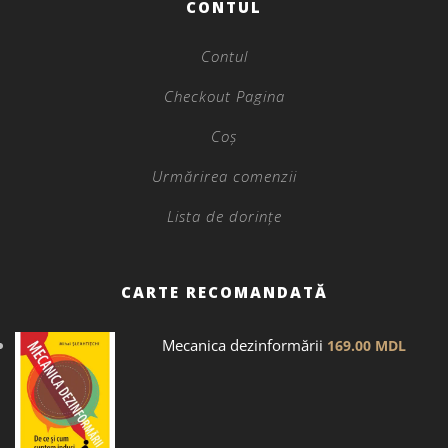
CONTUL
Contul
Checkout Pagina
Coș
Urmărirea comenzii
Lista de dorințe
CARTE RECOMANDATĂ
Mecanica dezinformării
169.00
MDL