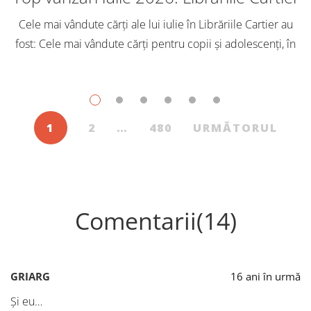
Cele mai vândute cărți ale lui iulie în Librăriile Cartier au
fost: Cele mai vândute cărți pentru copii și adolescenți, în
iulie, în Librăriile Cartier, au fost: Post Views: 117
1
2
…
480
URMĂTORUL
Comentarii(14)
GRIARG
16 ani în urmă
Și eu…