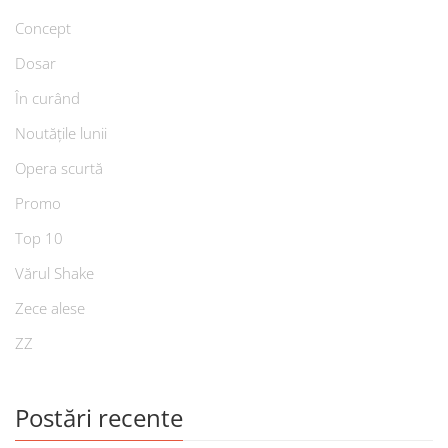
Concept
Dosar
În curând
Noutățile lunii
Opera scurtă
Promo
Top 10
Vărul Shake
Zece alese
ZZ
Postări recente