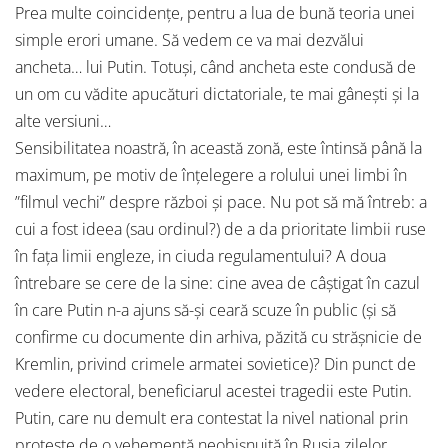
Prea multe coincidențe, pentru a lua de bună teoria unei
simple erori umane. Să vedem ce va mai dezvălui
ancheta… lui Putin. Totuși, când ancheta este condusă de
un om cu vădite apucături dictatoriale, te mai gânești și la
alte versiuni…
Sensibilitatea noastră, în această zonă, este întinsă până la
maximum, pe motiv de înțelegere a rolului unei limbi în
”filmul vechi” despre război și pace. Nu pot să mă întreb: a
cui a fost ideea (sau ordinul?) de a da prioritate limbii ruse
în fața limii engleze, in ciuda regulamentului? A doua
întrebare se cere de la sine: cine avea de câștigat în cazul
în care Putin n-a ajuns să-și ceară scuze în public (și să
confirme cu documente din arhiva, păzită cu strășnicie de
Kremlin, privind crimele armatei sovietice)? Din punct de
vedere electoral, beneficiarul acestei tragedii este Putin.
Putin, care nu demult era contestat la nivel national prin
proteste de o vehemență neobișnuită în Rusia zilelor