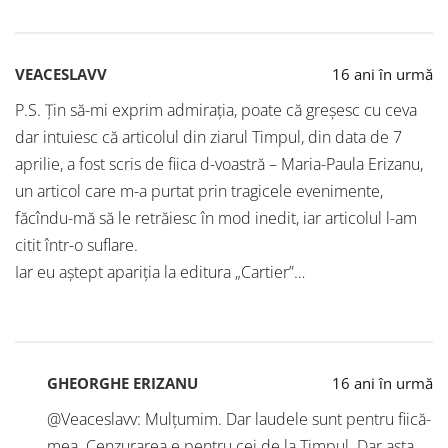
VEACESLAVV
16 ani în urmă
P.S. Ţin să-mi exprim admiraţia, poate că greşesc cu ceva
dar intuiesc că articolul din ziarul Timpul, din data de 7
aprilie, a fost scris de fiica d-voastră – Maria-Paula Erizanu,
un articol care m-a purtat prin tragicele evenimente,
făcîndu-mă să le retrăiesc în mod inedit, iar articolul l-am
citit într-o suflare.
Iar eu aştept apariţia la editura „Cartier”…
GHEORGHE ERIZANU
16 ani în urmă
@Veaceslavv: Mulțumim. Dar laudele sunt pentru fiică-
mea. Cenzurarea e pentru cei de la Timpul. Dar asta