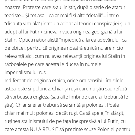
noastre. Proteste care s-au liniștit, după o serie de atacuri
teoriste… Și tot așa… că ar mai fi și alte ”detalii”… Într-o
”dispută virtuală” (între un adept al teoriei conspirației și un
adept al lui Putin), cineva invoca originea georgiană a lui
Stalin. Optica naționalistă împiedică aflarea adevărului, ca
de obicei, pentru că originea noastră etnică nu are nicio
relevanță aici, cum nu avea relevanță originea lui Stalin în
războaiele pe care acesta le ducea în numele
imperialismului rus.
Indiferent de originea etnică, orice om sensibil, îm zilele
astea, este și polonez. Chiar și rușii care nu știu sau refuză
să vorbeasca engleza (sau alte limbi pe care ar trebui să le
știe). Chiar și ei ar trebui să se simtă și polonezi. Poate
chiar mai mult polonezi decât ruși. Ca să spele, în sfârșit,
rușinea stalinismului de pe fața inexpresivă a lui Putin, cu
care acesta NU A REUȘIT să prezinte scuze Poloniei pentru