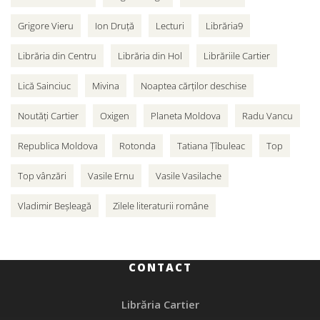
Grigore Vieru
Ion Druță
Lecturi
Librăria9
Librăria din Centru
Librăria din Hol
Librăriile Cartier
Lică Sainciuc
Mivina
Noaptea cărților deschise
Noutăți Cartier
Oxigen
Planeta Moldova
Radu Vancu
Republica Moldova
Rotonda
Tatiana Țîbuleac
Top
Top vânzări
Vasile Ernu
Vasile Vasilache
Vladimir Beșleagă
Zilele literaturii române
CONTACT
Librăria Cartier