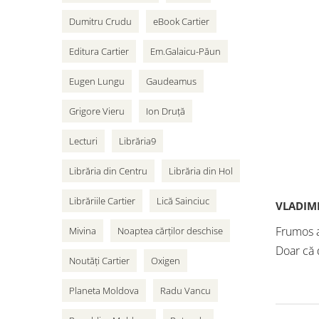
adole
Dumitru Crudu
eBook Cartier
Cart
Editura Cartier
Em.Galaicu-Păun
Eugen Lungu
Gaudeamus
Grigore Vieru
Ion Druță
Lecturi
Librăria9
Librăria din Centru
Librăria din Hol
Librăriile Cartier
Lică Sainciuc
VLADIMI
Frumos al
Mivina
Noaptea cărților deschise
Doar că 
Noutăți Cartier
Oxigen
Planeta Moldova
Radu Vancu