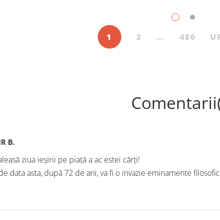
scenți, în iulie, în Librăriile
exterior. Acest nou tărâm es
ier, au fost: Post Views: 111
Situația poate fi salvată 
1
2
…
480
U
Comentarii
R B.
easă ziua ieşirii pe piaţă a ac estei cărţi!
de data asta, după 72 de ani, va fi o invazie eminamente filosofic