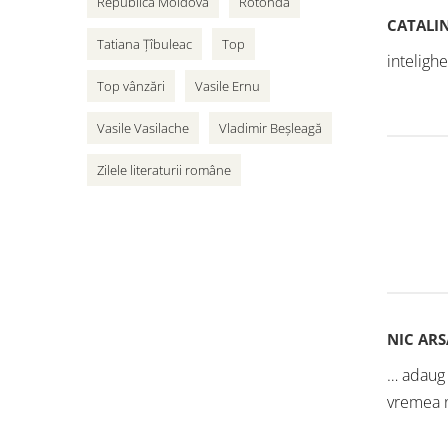
Republica Moldova
Rotonda
CATALI
Tatiana Țîbuleac
Top
intelighe
Top vânzări
Vasile Ernu
Vasile Vasilache
Vladimir Beșleagă
Zilele literaturii române
NIC ARS
… adaug 
vremea n