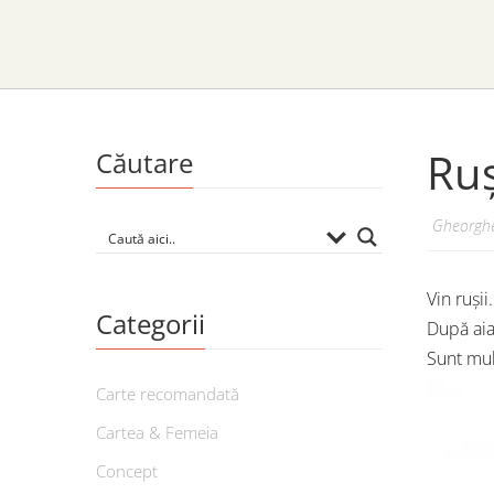
Ruș
Căutare
Gheorghe
Vin rușii
Categorii
După aia
Sunt mul
Carte recomandată
Cartea & Femeia
Concept