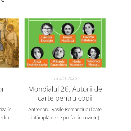
13 iulie 2026
or
Mondialul 26. Autorii de
Mon
carte pentru copii
Avem ech
o mie de
riză în
Antrenorul Vasile Romanciuc (Toate
antren
eclin.
întâmplările se prefac în cuvinte)
4.000 de 
ls din
pentru unsprezecele de bază al