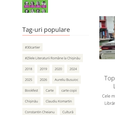
Tag-uri populare
#30cartier
#Zilele Literaturii Române la Chișinău
2018
2019
2020
2024
Top 
2025
2026
Aureliu Busuioc
Bookfest
Carte
carte copii
Cele ma
Chișinău
Claudiu Komartin
Librăr
vân
Constantin Cheianu
Cultură