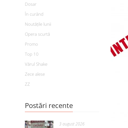
Dosar
În curând
Noutățile lunii
Opera scurtă
Promo
Top 10
Vărul Shake
Zece alese
ZZ
Postări recente
3 august 2026