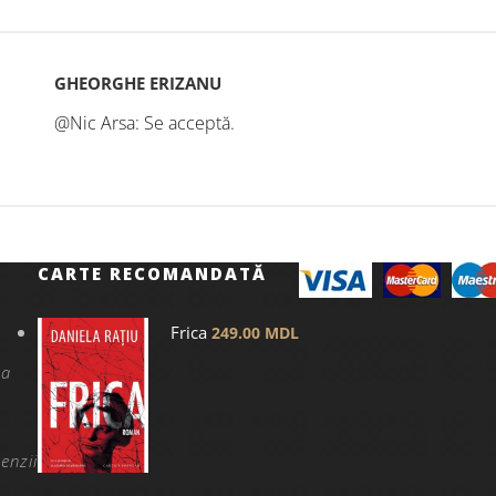
GHEORGHE ERIZANU
@Nic Arsa: Se acceptă.
CARTE RECOMANDATĂ
Frica
249.00
MDL
na
enzii