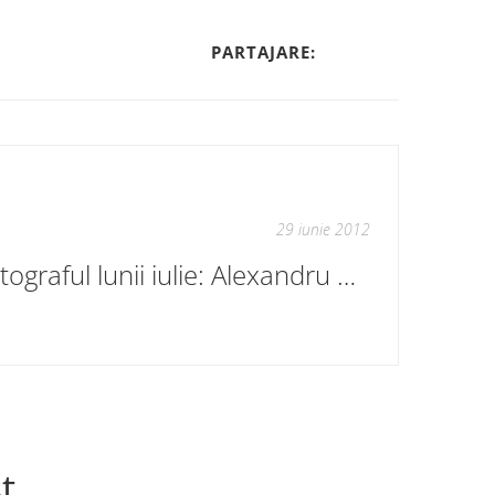
PARTAJARE:
29 iunie 2012
Autograful lunii iulie: Alexandru Vakulovski
t