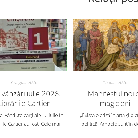
3 august 2026
15 iulie 2026
vânzări iulie 2026.
Manifestul noil
Librăriile Cartier
magicieni
i vândute cărți ale lui iulie în
„Există o criză în artă și o c
iile Cartier au fost: Cele mai
politică. Ambele sunt în d
dute cărți pentru copii și
Trebuie să căutăm un impu