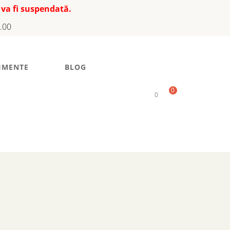
 va fi suspendată.
7.00
IMENTE
BLOG
0
0