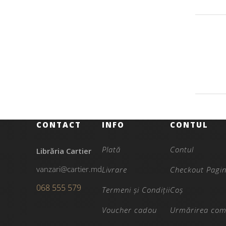
CONTACT
INFO
CONTUL
Plată
Contul
Librăria Cartier
vanzari@cartier.md
Livrare
Checkout Pagi
068 555 579
Termeni și Condiții
Coș
Voucher cadou
Urmărirea com