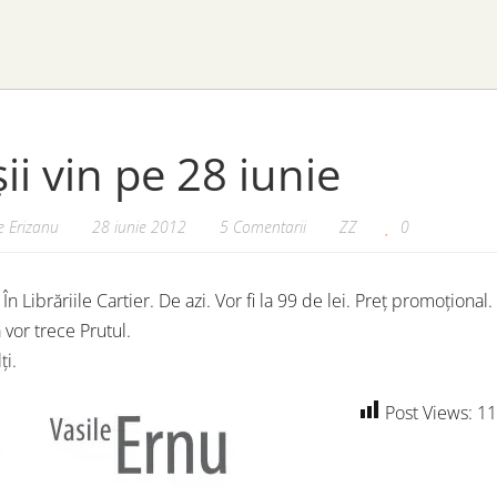
ii vin pe 28 iunie
 Erizanu
28 iunie 2012
5 Comentarii
ZZ
0
. În Librăriile Cartier. De azi. Vor fi la 99 de lei. Preț promoționa
 vor trece Prutul.
ți.
Post Views:
11