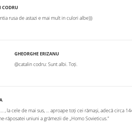
N CODRU
ntia rusa de astazi e mai mult in culori albe)))
GHEORGHE ERIZANU
@catalin codru: Sunt albi. Toți.
A
… , la cele de mai sus, … aproape toți cei rămași, adecă circa 1
e-răposatei uniuni a grămezii de „Homo Sovieticus.”