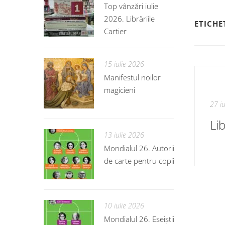
Top vânzări iulie
2026. Librăriile
ETICHE
Cartier
15 iulie 2026
Manifestul noilor
magicieni
27 i
Li
13 iulie 2026
Mondialul 26. Autorii
de carte pentru copii
10 iulie 2026
Mondialul 26. Eseiștii