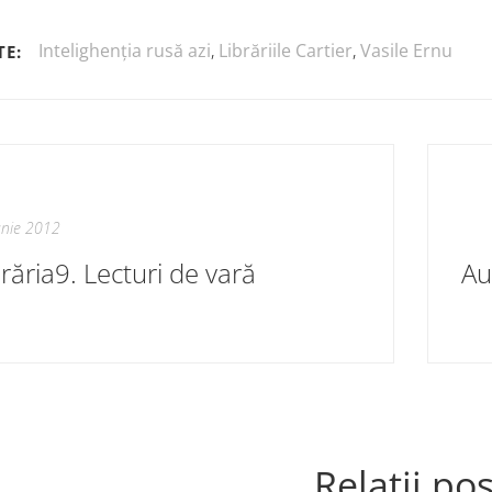
Intelighenția rusă azi
,
Librăriile Cartier
,
Vasile Ernu
TE:
unie 2012
brăria9. Lecturi de vară
Relații pos