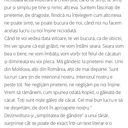
pur şi simplu pe tine şi nimic altceva. Suntem fascinaţi de
prietenie, de dragoste, fiindcă nu înţelegem cum altcineva
ne poate simţi, se poate bucura de noi, când noi nu facem
acelaşi lucru cu noi înşine niciodată.
Când te voi vedea data viitoare, te vei bucura, ca de obicei,
îmi vei spune că eşti grăbit, ne vom întâlni seara. Seara vom
bea o bere, ne vom îmbăta, vom vorbi tot felul de căcaturi
şi dimineaţa eu voi pleca. Mă gândesc la prietenii mei. Unii
din Moldova, alţii din România, alţii de mai departe. Sunt
lucruri care ţin de interiorul nostru. Interiorul nostru e
peste tot. Ne neglijăm prietenii, ne neglijăm pe noi înşine.
Vrem să rămânem, cum spunea odată Kopkil, o găleată de
căcat. Toţi sunt nişte găleţi de căcat. Cel mai bun lucru e să
ne deşertăm, de dorit în aproapele nostru.”
Dezinvoltura şi „simplitatea de gândire” a unui tânăr,
surprinse cât se poate de exact într-un text literar e o