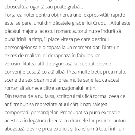
oboseală, aroganţă sau poate grabă…
Forţarea notei pentru obţinerea unei expresivităţi rapide
este, se pare, unul din păcatele grabei lui Crudu: „Altul este
păcatul major al acestui roman: autorul nu se îndură să
pună frînă la timp, îi place viteza pe care destinul
personajelor sale o capătă la un moment dat. Dintr-un
exces de realism, el derapează în fabulos, iar
verosimilitatea, atît de viguroasă la început, devine
convenţie cusută cu aţă albă. Prea multe beţii, prea multe
scene de sex dezinhibat, prea multe şarje fac ca acest
roman să alunece către senzaţionalul ieftin.
Din teama de a nu falsa, scriitorul falsifică tocmai ceea ce
ar fi trebuit să reprezinte atuul cărţii: naturaleţea
comportării personajelor. Preocupat să pună excesele
acestora în legătură directă cu dramele lor psihice, autorul
abuzează, devine prea explicit şi transformă totul într-un