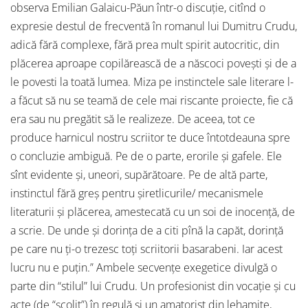
observa Emilian Galaicu-Păun într-o discuție, citînd o
expresie destul de frecventă în romanul lui Dumitru Crudu,
adică fără complexe, fără prea mult spirit autocritic, din
plăcerea aproape copilărească de a născoci povești și de a
le povesti la toată lumea. Miza pe instinctele sale literare l-
a făcut să nu se teamă de cele mai riscante proiecte, fie că
era sau nu pregătit să le realizeze. De aceea, tot ce
produce harnicul nostru scriitor te duce întotdeauna spre
o concluzie ambiguă. Pe de o parte, erorile și gafele. Ele
sînt evidente și, uneori, supărătoare. Pe de altă parte,
instinctul fără greș pentru șiretlicurile/ mecanismele
literaturii și plăcerea, amestecată cu un soi de inocență, de
a scrie. De unde și dorința de a citi pînă la capăt, dorință
pe care nu ți-o trezesc toți scriitorii basarabeni. Iar acest
lucru nu e puțin.” Ambele secvenţe exegetice divulgă o
parte din “stilul” lui Crudu. Un profesionist din vocaţie şi cu
acte (de “şcolit”) în regulă şi un amatorist din lehamite,