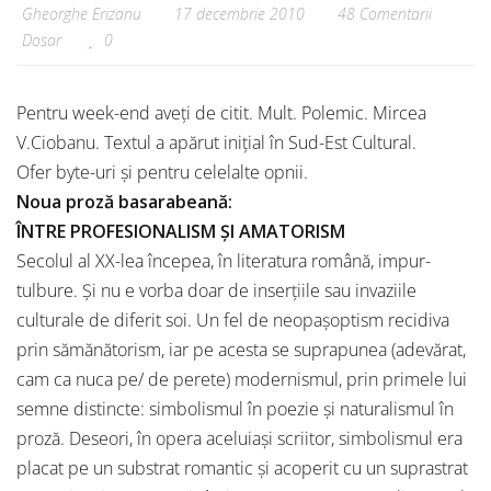
Gheorghe Erizanu
17 decembrie 2010
48 Comentarii
Dosar
0
Pentru week-end aveți de citit. Mult. Polemic. Mircea
V.Ciobanu. Textul a apărut inițial în Sud-Est Cultural.
Ofer byte-uri și pentru celelalte opnii.
Noua proză basarabeană:
ÎNTRE PROFESIONALISM ŞI AMATORISM
Secolul al XX-lea începea, în literatura română, impur-
tulbure. Şi nu e vorba doar de inserţiile sau invaziile
culturale de diferit soi. Un fel de neopaşoptism recidiva
prin sămănătorism, iar pe acesta se suprapunea (adevărat,
cam ca nuca pe/ de perete) modernismul, prin primele lui
semne distincte: simbolismul în poezie şi naturalismul în
proză. Deseori, în opera aceluiaşi scriitor, simbolismul era
placat pe un substrat romantic şi acoperit cu un suprastrat