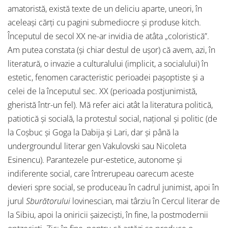
amatoristă, există texte de un deliciu aparte, uneori, în
aceleaşi cărţi cu pagini submediocre şi produse kitch.
Începutul de secol XX ne-ar invidia de atâta „coloristică”.
Am putea constata (şi chiar destul de uşor) că avem, azi, în
literatură, o invazie a culturalului (implicit, a socialului) în
estetic, fenomen caracteristic perioadei paşoptiste şi a
celei de la începutul sec. XX (perioada postjunimistă,
gheristă într-un fel). Mă refer aici atât la literatura politică,
patiotică şi socială, la protestul social, naţional şi politic (de
la Coşbuc şi Goga la Dabija şi Lari, dar şi până la
undergroundul literar gen Vakulovski sau Nicoleta
Esinencu). Parantezele pur-estetice, autonome şi
indiferente social, care întrerupeau oarecum aceste
devieri spre social, se produceau în cadrul junimist, apoi în
jurul
Sburătorului
lovinescian, mai târziu în Cercul literar de
la Sibiu, apoi la oniricii şaizecişti, în fine, la postmodernii