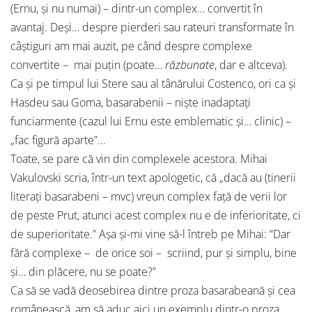
(Ernu, şi nu numai) – dintr-un complex… convertit în
avantaj. Deşi… despre pierderi sau rateuri transformate în
câştiguri am mai auzit, pe când despre complexe
convertite – mai puţin (poate…
răzbunate
, dar e altceva).
Ca şi pe timpul lui Stere sau al tânărului Costenco, ori ca şi
Hasdeu sau Goma, basarabenii – nişte inadaptaţi
funciarmente (cazul lui Ernu este emblematic şi… clinic) –
„fac figură aparte”…
Toate, se pare că vin din complexele acestora. Mihai
Vakulovski scria, într-un text apologetic, că „dacă au (tinerii
literaţi basarabeni – mvc) vreun complex faţă de verii lor
de peste Prut, atunci acest complex nu e de inferioritate, ci
de superioritate.” Aşa şi-mi vine să-l întreb pe Mihai: “Dar
fără complexe – de orice soi – scriind, pur şi simplu, bine
şi… din plăcere, nu se poate?”
Ca să se vadă deosebirea dintre proza basarabeană şi cea
românească, am să aduc aici un exemplu dintr-o proza