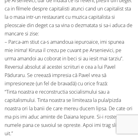
pe Arsenievici, dar de indata ce isi reveni, plesni din deget
ca in filmele despre capitalisti atunci cand un capitalist sta
la o masa intr-un restaurant cu muzica capitalista si
pleoscaie din deget ca sa vina o dezmatata si sa-i aduca de
mancare si zise:
– Parca-am stiut ca-s amandoua iepuroaice, imi spunea
mie inima! Kirusa il crezu pe cuvant pe Arsenievici, pe
urma amandoi au coborat in beci si au iesit mai tarziu”.
Reversul absolut al acestei scriituri e cea a lui Pavel
Păduraru. Se creează impresia că Pavel vrea să
impresioneze (un fel de bravadă) cu orice frază:
“Tinta noastra e reconstructia socialismului sau a
capitalismului. Tinta noastra se limiteaza la pula/pizda
noastra ori la banii de care mereu ducem lipsa. De cate ori
ma pis imi aduc aminte de Daiana Iepure. Si-i rostesc
numele pana ce suvoiul se opreste. Apoi imi trag slitul si o
uit.”