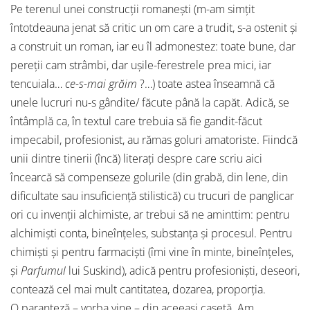
Pe terenul unei construcţii romaneşti (m-am simţit
întotdeauna jenat să critic un om care a trudit, s-a ostenit şi
a construit un roman, iar eu îl admonestez: toate bune, dar
pereţii cam strâmbi, dar uşile-ferestrele prea mici, iar
tencuiala…
ce-s-mai grăim
?…) toate astea înseamnă că
unele lucruri nu-s gândite/ făcute până la capăt. Adică, se
întâmplă ca, în textul care trebuia să fie gandit-făcut
impecabil, profesionist, au rămas goluri amatoriste. Fiindcă
unii dintre tinerii (încă) literaţi despre care scriu aici
încearcă să compenseze golurile (din grabă, din lene, din
dificultate sau insuficienţă stilistică) cu trucuri de panglicar
ori cu invenţii alchimiste, ar trebui să ne aminttim: pentru
alchimişti conta, bineînţeles, substanţa şi procesul. Pentru
chimişti şi pentru farmacişti (îmi vine în minte, bineînţeles,
şi
Parfumul
lui Suskind), adică pentru profesionişti, deseori,
contează cel mai mult cantitatea, dozarea, proporţia.
O paranteză – vorba vine – din aceeaşi casetă. Am