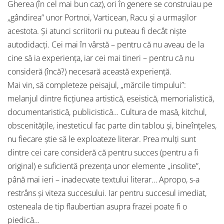
Gherea (în cel mai bun caz), ori în genere se construiau pe
„gândirea” unor Portnoi, Varticean, Racu şi a urmaşilor
acestota. Şi atunci scriitorii nu puteau fi decât nişte
autodidacţi. Cei mai în vârstă – pentru că nu aveau de la
cine să ia experienţa, iar cei mai tineri – pentru că nu
consideră (încă?) necesară această experienţă.
Mai vin, să completeze peisajul, „mărcile timpului”:
melanjul dintre ficţiunea artistică, eseistică, memorialistică,
documentaristică, publicistică… Cultura de masă, kitchul,
obscenităţile, inesteticul fac parte din tablou şi, bineînţeles,
nu fiecare ştie să le exploateze literar. Prea mulţi sunt
dintre cei care consideră că pentru succes (pentru a fi
original) e suficientă prezenţa unor elemente „insolite”,
până mai ieri – inadecvate textului literar… Apropo, s-a
restrâns şi viteza succesului. Iar pentru succesul imediat,
osteneala de tip flaubertian asupra frazei poate fi o
piedică…