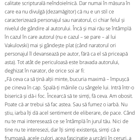
calitate scripturală neîndoielnică. Dar numai în măsura în
care ea nu divulgă (dezamăgitor) că nu e un stil ce
caracterizează personajul sau naratorul, ci chiar felul şi
nivelul de gândire al autorului. Încă şi mai rău se întâmplă
în cazul în care autorul (nu e cazul – se pare – al lui
Vakulovski) mai şi gândeşte plat (când naratorul ori
personajul îl devansează pe autor, fără ca el să priceapă
asta). Tot atât de periculoasă este bravada autorului,
deghizat în narator, de orice soi ar fi:
„Fă ceva ca să ţină alţii minte, bucuria maximă – împuşcă
pe cineva în cap. Spală-ţi mâinile cu sângele lui. Intră într-o
biserică şi dă-i foc. Încearcă să te simţi, fă ceva. Am obosit.
Poate că ar trebui să fac astea. Sau să fumez o iarbă. Nu
ştiu, iarba îţi dă acel sentiment de eliberare, de pace. Când
nu te mai interesează ce se întâmplă în jurul tău. Nici de
tine nu te interesezi, dar îţi simţi existenţa, simţi că e
frumoasă, acele culori, acea fascinaţie a urcării în ceruri, a