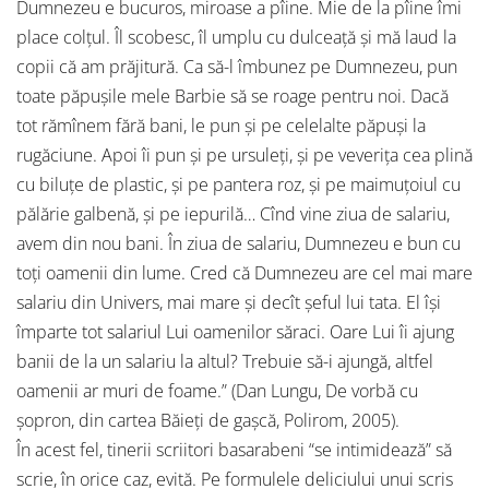
Dumnezeu e bucuros, miroase a pîine. Mie de la pîine îmi
place colţul. Îl scobesc, îl umplu cu dulceaţă şi mă laud la
copii că am prăjitură. Ca să-l îmbunez pe Dumnezeu, pun
toate păpuşile mele Barbie să se roage pentru noi. Dacă
tot rămînem fără bani, le pun şi pe celelalte păpuşi la
rugăciune. Apoi îi pun şi pe ursuleţi, şi pe veveriţa cea plină
cu biluţe de plastic, şi pe pantera roz, şi pe maimuţoiul cu
pălărie galbenă, şi pe iepurilă… Cînd vine ziua de salariu,
avem din nou bani. În ziua de salariu, Dumnezeu e bun cu
toţi oamenii din lume. Cred că Dumnezeu are cel mai mare
salariu din Univers, mai mare şi decît şeful lui tata. El îşi
împarte tot salariul Lui oamenilor săraci. Oare Lui îi ajung
banii de la un salariu la altul? Trebuie să-i ajungă, altfel
oamenii ar muri de foame.” (Dan Lungu, De vorbă cu
şopron, din cartea Băieţi de gaşcă, Polirom, 2005).
În acest fel, tinerii scriitori basarabeni “se intimidează” să
scrie, în orice caz, evită. Pe formulele deliciului unui scris