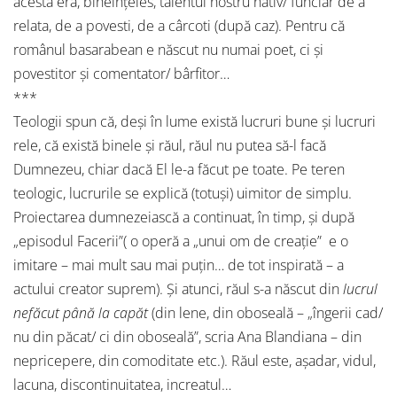
acesta era, bineînţeles, talentul nostru nativ/ funciar de a
relata, de a povesti, de a cârcoti (după caz). Pentru că
românul basarabean e născut nu numai poet, ci şi
povestitor şi comentator/ bârfitor…
***
Teologii spun că, deşi în lume există lucruri bune şi lucruri
rele, că există binele şi răul, răul nu putea să-l facă
Dumnezeu, chiar dacă El le-a făcut pe toate. Pe teren
teologic, lucrurile se explică (totuşi) uimitor de simplu.
Proiectarea dumnezeiască a continuat, în timp, şi după
„episodul Facerii”( o operă a „unui om de creaţie” e o
imitare – mai mult sau mai puţin… de tot inspirată – a
actului creator suprem). Şi atunci, răul s-a născut din
lucrul
nefăcut până la capăt
(din lene, din oboseală – „îngerii cad/
nu din păcat/ ci din oboseală”, scria Ana Blandiana – din
nepricepere, din comoditate etc.). Răul este, aşadar, vidul,
lacuna, discontinuitatea, increatul…