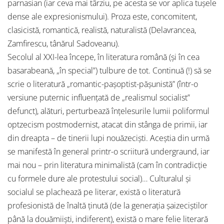
parnasian (iar ceva mai târziu, pe acesta se vor aplica tuşele
dense ale expresionismului). Proza este, concomitent,
clasicistă, romantică, realistă, naturalistă (Delavrancea,
Zamfirescu, tânărul Sadoveanu).
Secolul al XXI-lea începe, în literatura română (şi în cea
basarabeană, „în special”) tulbure de tot. Continuă (!) să se
scrie o literatură „romantic-paşoptist-păşunistă” (într-o
versiune puternic influenţată de „realismul socialist”
defunct), alături, perturbează înţelesurile lumii poliformul
optzecism postmodernist, atacat din stânga de primii, iar
din dreapta – de tinerii lupi nouăzecişti. Aceştia din urmă
se manifestă în general printr-o scriitură undergraund, iar
mai nou – prin literatura minimalistă (cam în contradicţie
cu formele dure ale protestului social)… Culturalul şi
socialul se plachează pe literar, există o literatură
profesionistă de înaltă ţinută (de la generaţia şaizeciştilor
până la douămiişti, indiferent), există o mare felie literară