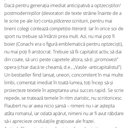
Dacă pentru generaţia imediat anticipativă a optzeciştilor/
postmoderniştilor (devoratori de texte străine înainte de a
le scrie pe ale lor) conta
plăcerea scriiturii
, pentru mai
tinerii colegi contează
competiţia literară
. Iar în orice soi de
sport nu trebuie să întârzii prea mult. Azi, nu mai poţi fi
boier (Conachi era o figură emblematică pentru optzecişti),
nu mai poţi fi aristocrat. Trebuie să fii capitalist activ, să dai
din coate, să urci peste capetele altora, să-ţi „promovezi”
opera (chiar dacă te cheamă, d.e., „Vasile -anticapitalistul”)
Un bestseller fiind lansat, uneori, concomitent în mai multe
limbi, comentat imediat în toată lumea, toţi încep să-şi
proiecteze textele în aşteptarea unui succes rapid. Se scrie
repede, se tratează temele în ritm ziaristic, nu scriitoricesc.
Flaubert nu ar avea nicio şansă – nimeni nu i-ar aştepta
atâta romanul, iar odată apărut, nimeni nu ar fi avut răbdare
să-i aprecieze ondulaţiile graţioase ale frazei.