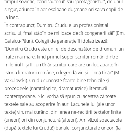
timpul sovietic, când “autorul” sau “protagonistul”, de unul
singur, ariunca în aer eşaloane duşmane ori salva copii de
la înec.
În contrapunct, Dumitru Crudu e un profesionist al
scrisului, “mai stăpîn pe mijloace decît congenerii săi” (Em.
Galaicu-Păun). Colegii de generaţie îl idolatrizează:
“Dumitru Crudu este un fel de deschizător de drumuri, un
frate mai mare, fiind primul super-scriitor român dintre
mileniul II şi III, un tînăr scriitor care are un loc aparte în
istoria literaturii române, o legendă vie şi… încă tînăr” (M.
Vakulovski). Crudu cunoaşte foarte bine tehnicile şi
procedeele (naratologice, dramaturgice) literaturii
contemporane. Nici vorbă să spun cu acestea că toate
textele sale au acoperire în aur. Lacunele lui (ale unor
texte) vin, mai curând, din lenea ne-recitirii textelor finite
(uneori) ori din conjunctură (alteori). Am văzut spectacole
(după textele lui Crudu!) banale, conjuncturale uneori (la