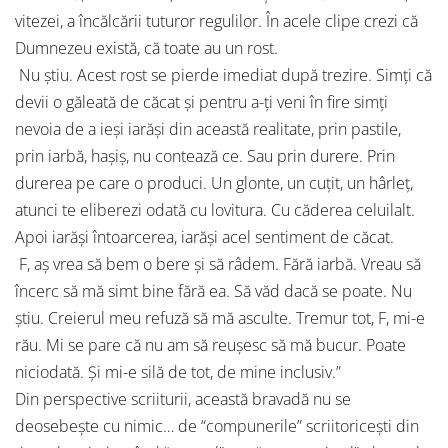
vitezei, a încălcării tuturor regulilor. În acele clipe crezi că
Dumnezeu există, că toate au un rost.
Nu ştiu. Acest rost se pierde imediat după trezire. Simţi că
devii o găleată de căcat şi pentru a-ţi veni în fire simţi
nevoia de a ieşi iarăşi din această realitate, prin pastile,
prin iarbă, haşiş, nu contează ce. Sau prin durere. Prin
durerea pe care o produci. Un glonte, un cuţit, un hârleţ,
atunci te eliberezi odată cu lovitura. Cu căderea celuilalt.
Apoi iarăşi întoarcerea, iarăşi acel sentiment de căcat.
F, aş vrea să bem o bere şi să râdem. Fără iarbă. Vreau să
încerc să mă simt bine fără ea. Să văd dacă se poate. Nu
ştiu. Creierul meu refuză să mă asculte. Tremur tot, F, mi-e
rău. Mi se pare că nu am să reuşesc să mă bucur. Poate
niciodată. Şi mi-e silă de tot, de mine inclusiv.”
Din perspective scriiturii, această bravadă nu se
deosebeşte cu nimic… de “compunerile” scriitoriceşti din