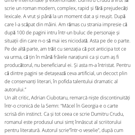
dintre interioritate şi exterioritate. Dumitru Crudu a vrut sǎ
scrie un roman modern, complex, rapid şi fǎrǎ prejudecǎţi
lexicale. A vrut şi pânǎ la un moment dat a şi reuşit. Dupǎ
care l-a scǎpat din mâini. Am rǎmas cu strania impresie cǎ
dupǎ 100 de pagini intru într-un buluc de personaje şi
situaţii din care n-o sǎ mai ies niciodatǎ. Asta pe de o parte.
Pe de altǎ parte, am trǎit cu senzaţia cǎ pot anticipa tot ce
va urma, cǎ ţin în mânǎ frâiele naraţiunii ca şi cum aş fi
producǎtorul, nu beneficiarul ei. Şi asta m-a întristat. Pentru
cǎ dintre pagini se detaşeazǎ ceva artificial, un decoct plin
de conservanţi literari, în pofida talentului dramatic al
autorului.”
Un alt critic, Adrian Ciubotaru, remarcă nişte discontinuităţi
într-o cronică de la Semn: “Măcel în Georgia e o carte
scrisă din instinct. Ca și tot ceea ce scrie Dumitru Crudu,
romanul este produsul unui simț înnăscut al scriitorului
pentru literatură. Autorul scrie“într-o veselie”, după cum