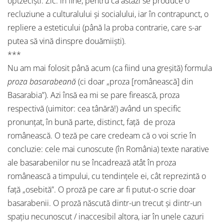
optzecişti. Zic: în fine, pentru că astăzi se produce o
recluziune a culturalului şi socialului, iar în contrapunct, o
repliere a esteticului (până la proba contrarie, care s-ar
putea să vină dinspre douămiişti).
***
Nu am mai folosit până acum (ca fiind una greşită) formula
proza basarabeană
(ci doar „proza [românească] din
Basarabia”). Azi însă ea mi se pare firească, proza
respectivă (uimitor: cea tânără!) având un specific
pronunţat, în bună parte, distinct, faţă de proza
românească. O teză pe care credeam că o voi scrie în
concluzie: cele mai cunoscute (în România) texte narative
ale basarabenilor nu se încadrează atât în proza
românească a timpului, cu tendinţele ei, cât reprezintă o
faţă „osebită”. O proză pe care ar fi putut-o scrie doar
basarabenii. O proză născută dintr-un trecut şi dintr-un
spaţiu necunoscut / inaccesibil altora, iar în unele cazuri