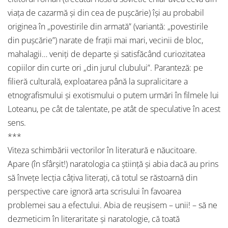
viaţa de cazarmă şi din cea de puşcărie) îşi au probabil
originea în „povestirile din armată” (variantă: „povestirile
din puşcărie”) narate de fraţii mai mari, vecinii de bloc,
mahalagii… veniţi de departe şi satisfăcând curiozitatea
copiilor din curte ori „din jurul clubului”. Paranteză: pe
filieră culturală, exploatarea până la supralicitare a
etnografismului şi exotismului o putem urmări în filmele lui
Loteanu, pe cât de talentate, pe atât de speculative în acest
sens.
***
Viteza schimbării vectorilor în literatură e năucitoare.
Apare (în sfârşit!) naratologia ca ştiinţă şi abia dacă au prins
să înveţe lecţia câţiva literaţi, că totul se răstoarnă din
perspective care ignoră arta scrisului în favoarea
problemei sau a efectului. Abia de reuşisem – unii! – să ne
dezmeticim în literaritate şi naratologie, că toată