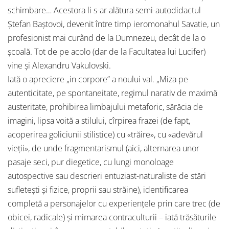
schimbare… Acestora li s-ar alătura semi-autodidactul
Ştefan Baştovoi, devenit între timp ieromonahul Savatie, un
profesionist mai curând de la Dumnezeu, decât de la o
şcoală. Tot de pe acolo (dar de la Facultatea lui Lucifer)
vine şi Alexandru Vakulovski.
Iată o apreciere „in corpore” a noului val. „Miza pe
autenticitate, pe spontaneitate, regimul narativ de maximă
austeritate, prohibirea limbajului metaforic, sărăcia de
imagini, lipsa voită a stilului, cîrpirea frazei (de fapt,
acoperirea goliciunii stilistice) cu «trăire», cu «adevărul
vieţii», de unde fragmentarismul (aici, alternarea unor
pasaje seci, pur diegetice, cu lungi monoloage
autospective sau descrieri entuziast-naturaliste de stări
sufleteşti şi fizice, proprii sau străine), identificarea
completă a personajelor cu experienţele prin care trec (de
obicei, radicale) şi mimarea contraculturii – iată trăsăturile