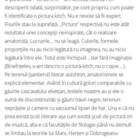
descoperit odată, surprinzător, pe cont propriu, cum poate
fi identificata o pictura kitch. Nu e nevoie să fii expert.
Fisurile stau la suprafaţă. „Pictura” respectivă nu este atât
rezultatul unei concepţii neinspirate, cât o realizare
amatoristă. Lucrurile… nu se leagă. Culorile, formele,
proporţiile nu au nicio legătură cu imaginea, nu au nicio
legătură între ele. Totul este închipuit… dar fără imaginaţie.
(Bineînţeles, v-am descris o pictură-kitch, nu o copie… ).
Pe terenul (şantierul) literar autohton, amatorismele se
explică elementar. Având în cultură goluri comparabile cu
găurile caşcavalului elveţian, textele noastre au şi ele o
sumă de discontinuităţi şi găuri/ hăuri negre, terenuri
neprăşite şi camere cu vacuumul lipsei de har. Una e că nu
prea există şcoli literare aşa cum există şcoli de pictură ori
de muzică, alta e că facultăţile de filologie până nu demult
se limitau la teoriile lui Marx, Herţen şi Dobrogeanu-