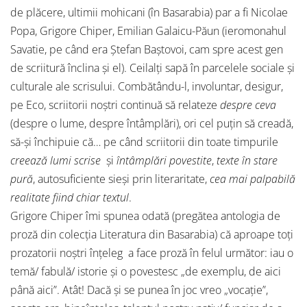
de plăcere, ultimii mohicani (în Basarabia) par a fi Nicolae
Popa, Grigore Chiper, Emilian Galaicu-Păun (ieromonahul
Savatie, pe când era Ştefan Baştovoi, cam spre acest gen
de scriitură înclina şi el). Ceilalţi sapă în parcelele sociale şi
culturale ale scrisului. Combătându-l, involuntar, desigur,
pe Eco, scriitorii noştri continuă să relateze
despre ceva
(despre o lume, despre întâmplări), ori cel puţin să creadă,
să-şi închipuie că… pe când scriitorii din toate timpurile
creează lumi scrise
şi
întâmplări povestite
,
texte în stare
pură
, autosuficiente sieşi prin literaritate,
cea mai palpabilă
realitate fiind chiar textul
.
Grigore Chiper îmi spunea odată (pregătea antologia de
proză din colecţia Literatura din Basarabia) că aproape toţi
prozatorii noştri înţeleg a face proză în felul următor: iau o
temă/ fabulă/ istorie şi o povestesc „de exemplu, de aici
până aici”. Atât! Dacă şi se punea în joc vreo „vocaţie”,