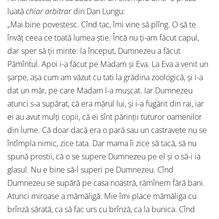
luată
chiar arbitrar
din Dan Lungu:
„Mai bine povestesc. Cînd tac, îmi vine să plîng. O să te
învăţ ceea ce toată lumea ştie. Încă nu ţi-am făcut capul,
dar sper să ţii minte: la început, Dumnezeu a făcut
Pămîntul. Apoi i-a făcut pe Madam şi Eva. La Eva a venit un
şarpe, aşa cum am văzut cu tati la grădina zoologică, şi i-a
dat un măr, pe care Madam l-a muşcat. Iar Dumnezeu
atunci s-a supărat, că era mărul lui, şi i-a fugărit din rai, iar
ei au avut mulţi copii, că ei sînt părinţii tuturor oamenilor
din lume. Că doar dacă era o pară sau un castravete nu se
întîmpla nimic, zice tata. Dar mama îi zice să tacă, să nu
spună prostii, că o se supere Dumnezeu pe el şi o să-i ia
glasul. Nu e bine să-l superi pe Dumnezeu. Cînd
Dumnezeu se supără pe casa noastră, rămînem fără bani.
Atunci miroase a mămăligă. Mie îmi place mămăliga cu
brînză sărată, ca să fac urs cu brînză, ca la bunica. Cînd