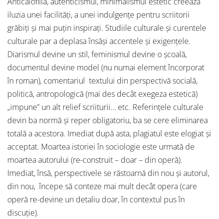
Anticalofilia, autenticismul, minimalismul estetic creează
iluzia unei facilităţi, a unei indulgenţe pentru scriitorii
grăbiţi şi mai puţin inspiraţi. Studiile culturale şi curentele
culturale par a deplasa însăşi accentele şi exigenţele.
Diarismul devine un stil, feminismul devine o şcoală,
documentul devine model (nu numai element încorporat
în roman), comentariul textului din perspectivă socială,
politică, antropologică (mai des decât exegeza estetică)
„impune” un alt relief scriiturii… etc. Referinţele culturale
devin ba normă şi reper obligatoriu, ba se cere eliminarea
totală a acestora. Imediat după asta, plagiatul este elogiat şi
acceptat. Moartea istoriei în sociologie este urmată de
moartea autorului (re-construit – doar – din operă).
Imediat, însă, perspectivele se răstoarnă din nou şi autorul,
din nou, începe să conteze mai mult decât opera (care
operă re-devine un detaliu doar, în contextul pus în
discuţie).