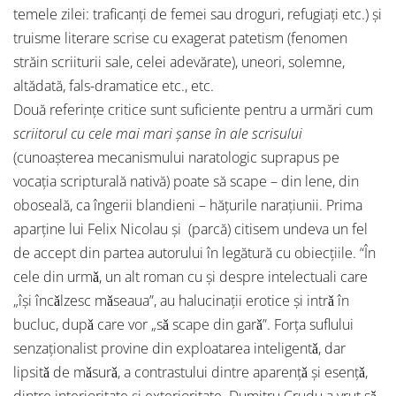
temele zilei: traficanţi de femei sau droguri, refugiaţi etc.) şi
truisme literare scrise cu exagerat patetism (fenomen
străin scriiturii sale, celei adevărate), uneori, solemne,
altădată, fals-dramatice etc., etc.
Două referinţe critice sunt suficiente pentru a urmări cum
scriitorul cu cele mai mari şanse în ale scrisului
(cunoaşterea mecanismului naratologic suprapus pe
vocaţia scripturală nativă) poate să scape – din lene, din
oboseală, ca îngerii blandieni – hăţurile naraţiunii. Prima
aparţine lui Felix Nicolau şi (parcă) citisem undeva un fel
de accept din partea autorului în legătură cu obiecţiile. “În
cele din urmǎ, un alt roman cu şi despre intelectuali care
„îşi încǎlzesc mǎseaua”, au halucinaţii erotice şi intrǎ în
bucluc, dupǎ care vor „sǎ scape din garǎ”. Forţa suflului
senzaţionalist provine din exploatarea inteligentǎ, dar
lipsitǎ de mǎsurǎ, a contrastului dintre aparenţǎ şi esenţǎ,