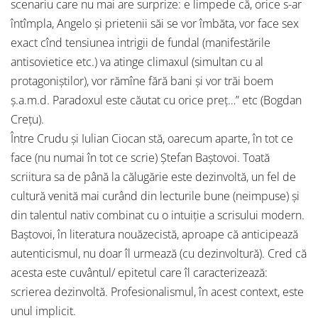
scenariu care nu mai are surprize: e limpede că, orice s-ar
întîmpla, Angelo şi prietenii săi se vor îmbăta, vor face sex
exact cînd tensiunea intrigii de fundal (manifestările
antisovietice etc.) va atinge climaxul (simultan cu al
protagoniştilor), vor rămîne fără bani şi vor trăi boem
ş.a.m.d. Paradoxul este căutat cu orice preţ…” etc (Bogdan
Creţu).
Între Crudu şi Iulian Ciocan stă, oarecum aparte, în tot ce
face (nu numai în tot ce scrie) Ştefan Baştovoi. Toată
scriitura sa de până la călugărie este dezinvoltă, un fel de
cultură venită mai curând din lecturile bune (neimpuse) şi
din talentul nativ combinat cu o intuiţie a scrisului modern.
Baştovoi, în literatura nouăzecistă, aproape că anticipează
autenticismul, nu doar îl urmează (cu dezinvoltură). Cred că
acesta este cuvântul/ epitetul care îl caracterizează:
scrierea dezinvoltă. Profesionalismul, în acest context, este
unul implicit.