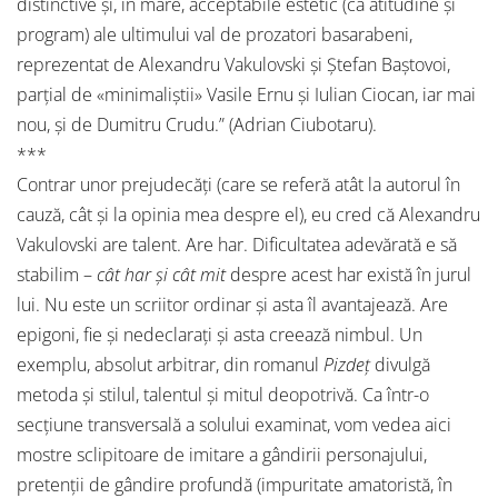
distinctive şi, în mare, acceptabile estetic (ca atitudine şi
program) ale ultimului val de prozatori basarabeni,
reprezentat de Alexandru Vakulovski şi Ştefan Baştovoi,
parţial de «minimaliştii» Vasile Ernu şi Iulian Ciocan, iar mai
nou, şi de Dumitru Crudu.” (Adrian Ciubotaru).
***
Contrar unor prejudecăţi (care se referă atât la autorul în
cauză, cât şi la opinia mea despre el), eu cred că Alexandru
Vakulovski are talent. Are har. Dificultatea adevărată e să
stabilim –
cât har şi cât mit
despre acest har există în jurul
lui. Nu este un scriitor ordinar şi asta îl avantajează. Are
epigoni, fie şi nedeclaraţi şi asta creează nimbul. Un
exemplu, absolut arbitrar, din romanul
Pizdeţ
divulgă
metoda şi stilul, talentul şi mitul deopotrivă. Ca într-o
secţiune transversală a solului examinat, vom vedea aici
mostre sclipitoare de imitare a gândirii personajului,
pretenţii de gândire profundă (impuritate amatoristă, în