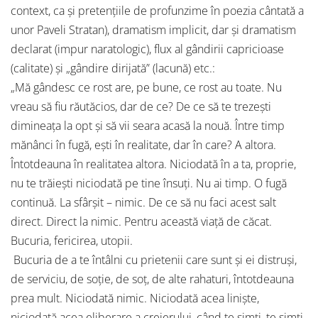
context, ca şi pretenţiile de profunzime în poezia cântată a
unor Paveli Stratan), dramatism implicit, dar şi dramatism
declarat (impur naratologic), flux al gândirii capricioase
(calitate) şi „gândire dirijată” (lacună) etc.:
„Mă gândesc ce rost are, pe bune, ce rost au toate. Nu
vreau să fiu răutăcios, dar de ce? De ce să te trezeşti
dimineaţa la opt şi să vii seara acasă la nouă. Între timp
mănânci în fugă, eşti în realitate, dar în care? A altora.
Întotdeauna în realitatea altora. Niciodată în a ta, proprie,
nu te trăieşti niciodată pe tine însuţi. Nu ai timp. O fugă
continuă. La sfârşit – nimic. De ce să nu faci acest salt
direct. Direct la nimic. Pentru această viaţă de căcat.
Bucuria, fericirea, utopii.
Bucuria de a te întâlni cu prietenii care sunt şi ei distruşi,
de serviciu, de soţie, de soţ, de alte rahaturi, întotdeauna
prea mult. Niciodată nimic. Niciodată acea linişte,
niciodată acea eliberare a creierului, când te simţi, te simţi