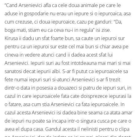
“Cand Arsenievici afla ca cele doua animale pe care le
aduse in gospodarie nu erau un iepure si o iepuroaica, asa
cum crezuse, ci doua iepuroaice, cazu pe ganduri: “Da,
boga mati, stiam eu ca ceva nu-i in regula” isi zise.
Kirusa ii dadu un sfat foarte bun, sa caute un iepuroi sur
pentru ca un iepuroi sur este cel mai bun si chiar avea pe
cineva in vedere atunci cand ii dadea acest sfat lui
Arsenievici. Iepurii suri au fost intotdeauna mai mari si mai
sanatosi decat iepurii albi. S-ar fi putut ca iepuroaicele sa
fete numai iepuri suri si-atunci Arsenievici s-ar fi trezit
dintr-o data in posesia a douazeci si patru de iepuri suri, in
cazul in care iepuroaicele fata cate doisprezece iepurasi la
o fatare, asa cum stia Arsenievici ca fata iepuroaicele. In
cazul acesta Arsenievici isi dadea bine seama ca atata amar
de iepuri nu poate sa incapa intr-o singura cusca pe care o
avea el dupa casa. Gandul acesta il nelinisti pentru o clipa