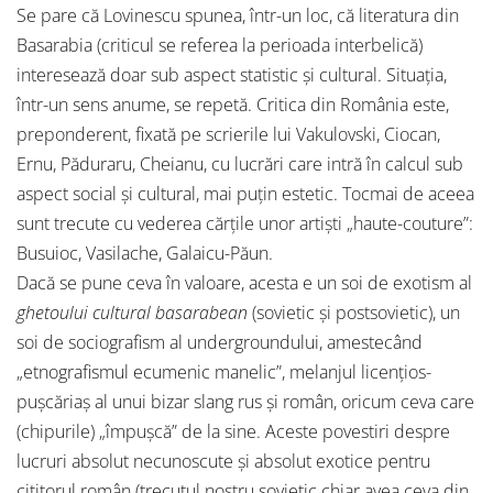
Se pare că Lovinescu spunea, într-un loc, că literatura din
Basarabia (criticul se referea la perioada interbelică)
interesează doar sub aspect statistic şi cultural. Situaţia,
într-un sens anume, se repetă. Critica din România este,
preponderent, fixată pe scrierile lui Vakulovski, Ciocan,
Ernu, Păduraru, Cheianu, cu lucrări care intră în calcul sub
aspect social şi cultural, mai puţin estetic. Tocmai de aceea
sunt trecute cu vederea cărţile unor artişti „haute-couture”:
Busuioc, Vasilache, Galaicu-Păun.
Dacă se pune ceva în valoare, acesta e un soi de exotism al
ghetoului cultural basarabean
(sovietic şi postsovietic), un
soi de sociografism al undergroundului, amestecând
„etnografismul ecumenic manelic”, melanjul licenţios-
puşcăriaş al unui bizar slang rus şi român, oricum ceva care
(chipurile) „împuşcă” de la sine. Aceste povestiri despre
lucruri absolut necunoscute şi absolut exotice pentru
cititorul român (trecutul nostru sovietic chiar avea ceva din