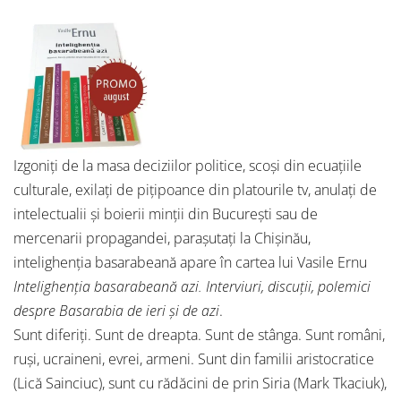
Izgoniți de la masa deciziilor politice, scoși din ecuațiile
culturale, exilați de pițipoance din platourile tv, anulați de
intelectualii și boierii minții din București sau de
mercenarii propagandei, parașutați la Chișinău,
intelighenția basarabeană apare în cartea lui Vasile Ernu
Intelighenția basarabeană azi. Interviuri, discuții, polemici
despre Basarabia de ieri și de azi
.
Sunt diferiți. Sunt de dreapta. Sunt de stânga. Sunt români,
ruși, ucraineni, evrei, armeni. Sunt din familii aristocratice
(Lică Sainciuc), sunt cu rădăcini de prin Siria (Mark Tkaciuk),