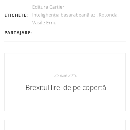
Editura Cartier
,
Intelighenția basarabeană azi
,
Rotonda
,
ETICHETE:
Vasile Ernu
PARTAJARE:
25 iulie 2016
Brexitul lirei de pe copertă