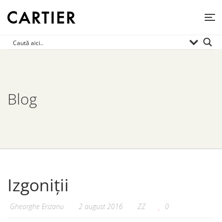
Blog
Izgoniții
Gheorghe Erizanu
2 august 2016
ZZ
0