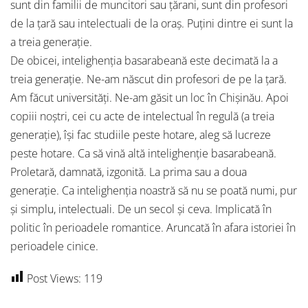
sunt din familii de muncitori sau țărani, sunt din profesori
de la țară sau intelectuali de la oraș. Puțini dintre ei sunt la
a treia generație.
De obicei, intelighenția basarabeană este decimată la a
treia generație. Ne-am născut din profesori de pe la țară.
Am făcut universități. Ne-am găsit un loc în Chișinău. Apoi
copiii noștri, cei cu acte de intelectual în regulă (a treia
generație), își fac studiile peste hotare, aleg să lucreze
peste hotare. Ca să vină altă intelighenție basarabeană.
Proletară, damnată, izgonită. La prima sau a doua
generație. Ca intelighenția noastră să nu se poată numi, pur
și simplu, intelectuali. De un secol și ceva. Implicată în
politic în perioadele romantice. Aruncată în afara istoriei în
perioadele cinice.
Post Views:
119