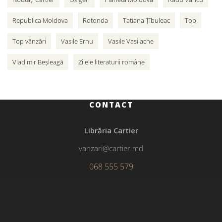
Republica Moldova
Rotonda
Tatiana Țîbuleac
Top
Top vânzări
Vasile Ernu
Vasile Vasilache
Vladimir Beșleagă
Zilele literaturii române
CONTACT
Librăria Cartier
vanzari@cartier.md
068 555 579