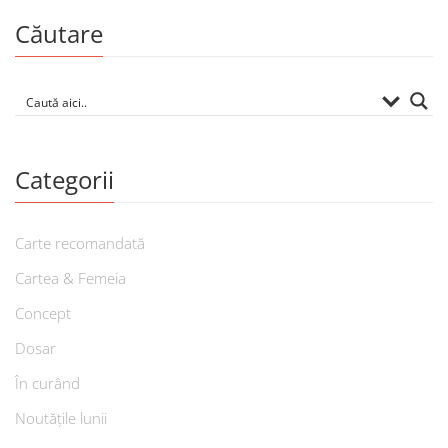
Căutare
Categorii
Carte recomandată
Cartea & Femeia
Concept
Dosar
În curând
Noutățile lunii