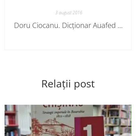
3 august 2016
Doru Ciocanu. Dicționar Auafed 3. În curând
Relații post