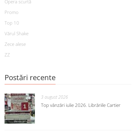
Opera scurtă
Promo
Top 10
Vărul Shake
Zece alese
ZZ
Postări recente
3 august 2026
Top vânzări iulie 2026. Librăriile Cartier