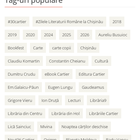
#30cartier
#Zilele Literaturii Române la Chișinău
2018
2019
2020
2024
2025
2026
Aureliu Busuioc
Bookfest
Carte
carte copii
Chișinău
Claudiu Komartin
Constantin Cheianu
Cultură
Dumitru Crudu
eBook Cartier
Editura Cartier
Em.Galaicu-Păun
Eugen Lungu
Gaudeamus
Grigore Vieru
Ion Druță
Lecturi
Librăria9
Librăria din Centru
Librăria din Hol
Librăriile Cartier
Lică Sainciuc
Mivina
Noaptea cărților deschise
Noutăți Cartier
Oxigen
Planeta Moldova
Radu Vancu