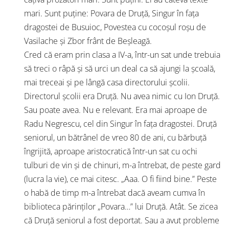
mari. Sunt puține: Povara de Druță, Singur în fața
dragostei de Busuioc, Povestea cu cocoșul roșu de
Vasilache și Zbor frânt de Beșleagă.
Cred că eram prin clasa a IV-a, într-un sat unde trebuia
să treci o râpă și să urci un deal ca să ajungi la școală,
mai treceai și pe lângă casa directorului școlii.
Directorul școlii era Druță. Nu avea nimic cu Ion Druță.
Sau poate avea. Nu e relevant. Era mai aproape de
Radu Negrescu, cel din Singur în fața dragostei. Druță
seniorul, un bătrânel de vreo 80 de ani, cu bărbuță
îngrijită, aproape aristocratică într-un sat cu ochi
tulburi de vin și de chinuri, m-a întrebat, de peste gard
(lucra la vie), ce mai citesc. „Aaa. O fi fiind bine.” Peste
o habă de timp m-a întrebat dacă aveam cumva în
biblioteca părinților „Povara…” lui Druță. Atât. Se zicea
că Druță seniorul a fost deportat. Sau a avut probleme