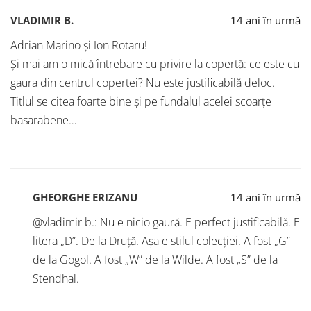
VLADIMIR B.
14 ani în urmă
Adrian Marino şi Ion Rotaru!
Şi mai am o mică întrebare cu privire la copertă: ce este cu
gaura din centrul copertei? Nu este justificabilă deloc.
Titlul se citea foarte bine şi pe fundalul acelei scoarţe
basarabene…
GHEORGHE ERIZANU
14 ani în urmă
@vladimir b.: Nu e nicio gaură. E perfect justificabilă. E
litera „D”. De la Druță. Așa e stilul colecției. A fost „G”
de la Gogol. A fost „W” de la Wilde. A fost „S” de la
Stendhal.