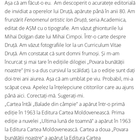
Așa că am făcut-o eu. Am descoperit o acuratețe editorială
de invidiat a operelor lui Druță, apărute până în anii 80. Am
frunzărit
Fenomenul artistic Ion Druță
, seria Academica,
editat de AȘM cu o tipografie. Am văzut ghionturile lui
Mihai Dolgan date lui Mihai Cimpoi. Într-o carte despre
Druță. Am văzut fotografiile lor la un Curriculum Vitae
Druță. Am constatat că sunt domni frumoși. Și m-am
încurcat și mai tare în edițiile dilogiei „Povara bunătății
noastre” (mi s-a dus cursivul la scăldat). La o ediție sunt dați
doi-trei ani aiurea. Așa că am umblat pe viu. Probabil, mi-a
scăpat ceva. Apelez la înțelepciune cititorilor care au ajuns
până aici. Corectați-mă. Sugerați-mi.
„Cartea întâi „Balade din câmpie” a apărut într-o primă
ediție în 1963 la Editura Cartea Moldovenească. Prima
ediție a nuvelei „Ultima lună de toamnă” a apărut în 1963
la Editura Cartea Moldovenească. Cartea a doua „Povara
bunătății noastre” a apărut la Editura Cartea