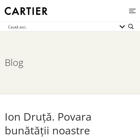
Blog
Ion Druță. Povara
bunătății noastre