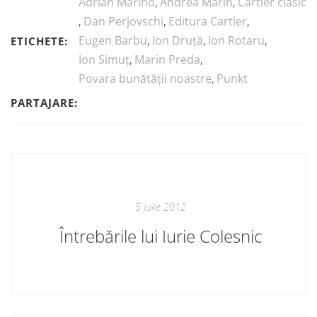
Adrian Marino
,
Andrea Marin
,
Cartier clasic
,
Dan Perjovschi
,
Editura Cartier
,
Eugen Barbu
,
Ion Druță
,
Ion Rotaru
,
ETICHETE:
Ion Simuț
,
Marin Preda
,
Povara bunătății noastre
,
Punkt
PARTAJARE:
5 iulie 2012
Întrebările lui Iurie Colesnic