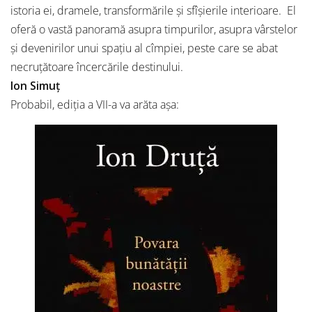
istoria ei, dramele, transformările și sfîșierile interioare. El
oferă o vastă panoramă asupra timpurilor, asupra vârstelor
și devenirilor unui spațiu al cîmpiei, peste care se abat
necruțătoare încercările destinului.
Ion Simuț
Probabil, ediția a VII-a va arăta așa: