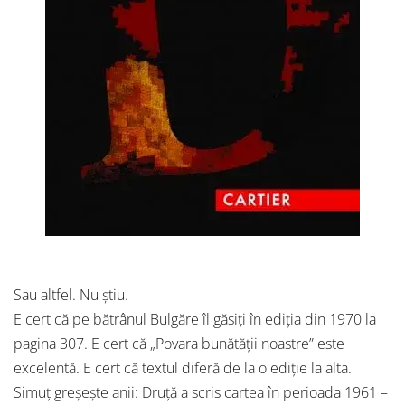
Sau altfel. Nu știu.
E cert că pe bătrânul Bulgăre îl găsiți în ediția din 1970 la
pagina 307. E cert că „Povara bunătății noastre” este
excelentă. E cert că textul diferă de la o ediție la alta.
Simuț greșește anii: Druță a scris cartea în perioada 1961 –