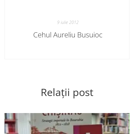
9 iulie 2012
Cehul Aureliu Busuioc
Relații post