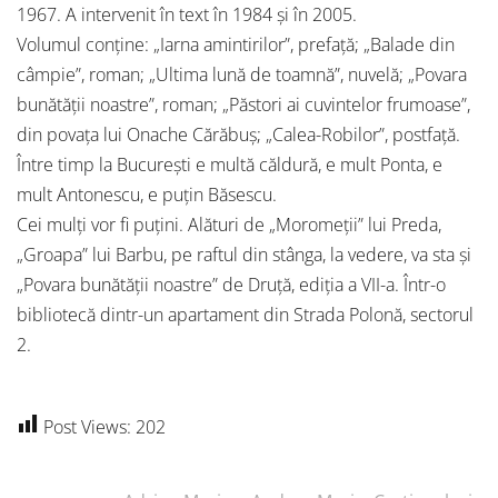
1967. A intervenit în text în 1984 și în 2005.
Volumul conține: „Iarna amintirilor”, prefață; „Balade din
câmpie”, roman; „Ultima lună de toamnă”, nuvelă; „Povara
bunătății noastre”, roman; „Păstori ai cuvintelor frumoase”,
din povața lui Onache Cărăbuș; „Calea-Robilor”, postfață.
Între timp la București e multă căldură, e mult Ponta, e
mult Antonescu, e puțin Băsescu.
Cei mulți vor fi puțini. Alături de „Moromeții” lui Preda,
„Groapa” lui Barbu, pe raftul din stânga, la vedere, va sta și
„Povara bunătății noastre” de Druță, ediția a VII-a. Într-o
bibliotecă dintr-un apartament din Strada Polonă, sectorul
2.
Post Views:
202