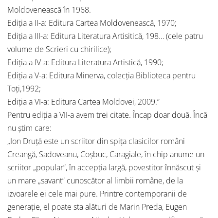
Moldovenească în 1968.
Ediția a II-a: Editura Cartea Moldovenească, 1970;
Ediția a III-a: Editura Literatura Artisitică, 198… (cele patru
volume de Scrieri cu chirilice);
Ediția a IV-a: Editura Literatura Artistică, 1990;
Ediția a V-a: Editura Minerva, colecția Biblioteca pentru
Toți,1992;
Ediția a VI-a: Editura Cartea Moldovei, 2009.”
Pentru ediția a VII-a avem trei citate. Încap doar două. Încă
nu știm care:
„Ion Druţă este un scriitor din spiţa clasicilor români
Creangă, Sadoveanu, Coşbuc, Caragiale, în chip anume un
scriitor „popular”, în accepţia largă, povestitor înnăscut şi
un mare „savant” cunoscător al limbii române, de la
izvoarele ei cele mai pure. Printre contemporanii de
generaţie, el poate sta alături de Marin Preda, Eugen