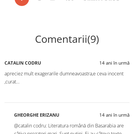
Comentarii(9)
CATALIN CODRU
14 ani în urmă
apreciez mult exagerarile dumneavoastra,e ceva inocent
,curat…
GHEORGHE ERIZANU
14 ani în urmă
@catalin codru: Literatura română din Basarabia are
câțiva prozatori mari. Sunt puțini. Ei au câteva texte