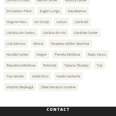
Dumitru Crudu
eBook Cartier
Editura Cartier
Em.Galaicu-Păun
Eugen Lungu
Gaudeamus
Grigore Vieru
Ion Druță
Lecturi
Librăria9
Librăria din Centru
Librăria din Hol
Librăriile Cartier
Lică Sainciuc
Mivina
Noaptea cărților deschise
Noutăți Cartier
Oxigen
Planeta Moldova
Radu Vancu
Republica Moldova
Rotonda
Tatiana Țîbuleac
Top
Top vânzări
Vasile Ernu
Vasile Vasilache
Vladimir Beșleagă
Zilele literaturii române
CONTACT