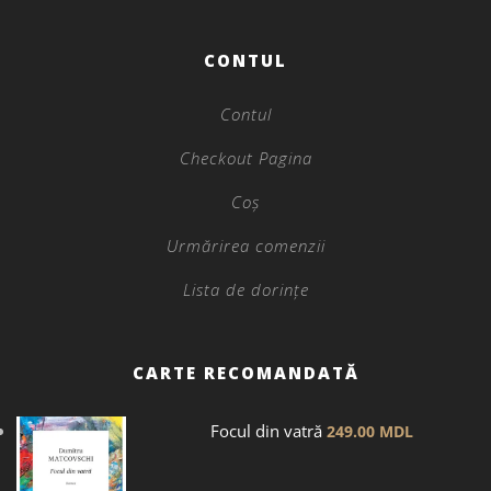
CONTUL
Contul
Checkout Pagina
Coș
Urmărirea comenzii
Lista de dorințe
CARTE RECOMANDATĂ
Focul din vatră
249.00
MDL