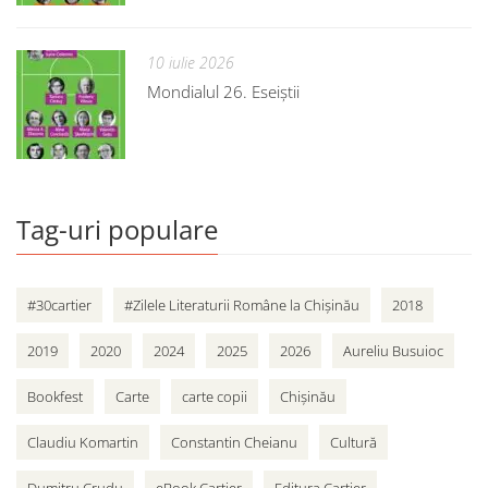
10 iulie 2026
Mondialul 26. Eseiștii
Tag-uri populare
#30cartier
#Zilele Literaturii Române la Chișinău
2018
2019
2020
2024
2025
2026
Aureliu Busuioc
Bookfest
Carte
carte copii
Chișinău
Claudiu Komartin
Constantin Cheianu
Cultură