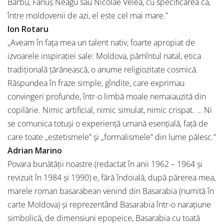
Barbu, Fănuş Neagu sau Nicolae Velea, cu specificarea că,
între moldovenii de azi, el este cel mai mare.”
Ion Rotaru
„Aveam în faţa mea un talent nativ, foarte apropiat de
izvoarele inspiraţiei sale: Moldova, pămîntul natal, etica
tradiţională ţărănească, o anume religiozitate cosmică.
Răspundea în fraze simple, gîndite, care exprimau
convingeri profunde, într-o limbă moale nemaiauzită din
copilărie. Nimic artificial, nimic simulat, nimic crispat. … Ni
se comunica totuşi o experienţă umană esenţială, faţă de
care toate „estetismele” şi „formalismele” din lume pălesc.”
Adrian Marino
Povara bunătății noastre (redactat în anii 1962 – 1964 și
revizuit în 1984 și 1990) e, fără îndoială, după părerea mea,
marele roman basarabean venind din Basarabia (numită în
carte Moldova) și reprezentând Basarabia într-o narațiune
simbolică, de dimensiuni epopeice, Basarabia cu toată