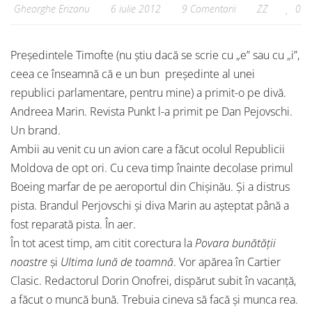
Gheorghe Erizanu
6 iulie 2012
9 Comentarii
ZZ
0
Președintele Timofte (nu știu dacă se scrie cu „e” sau cu „i”,
ceea ce înseamnă că e un bun președinte al unei
republici parlamentare, pentru mine) a primit-o pe divă.
Andreea Marin. Revista Punkt l-a primit pe Dan Pejovschi.
Un brand.
Ambii au venit cu un avion care a făcut ocolul Republicii
Moldova de opt ori. Cu ceva timp înainte decolase primul
Boeing marfar de pe aeroportul din Chișinău. Și a distrus
pista. Brandul Perjovschi și diva Marin au așteptat până a
fost reparată pista. În aer.
În tot acest timp, am citit corectura la
Povara bunătății
noastre
și
Ultima lună de toamnă
. Vor apărea în Cartier
Clasic. Redactorul Dorin Onofrei, dispărut subit în vacanță,
a făcut o muncă bună. Trebuia cineva să facă și munca rea.