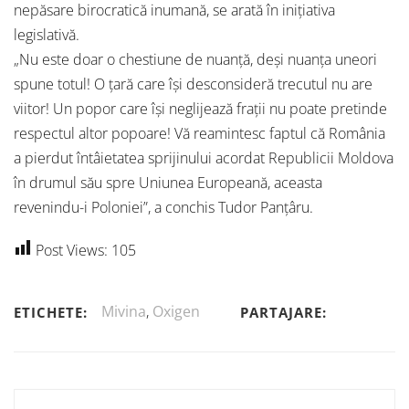
nepăsare birocratică inumană, se arată în iniţiativa
legislativă.
„Nu este doar o chestiune de nuanţă, deşi nuanţa uneori
spune totul! O ţară care îşi desconsideră trecutul nu are
viitor! Un popor care îşi neglijează fraţii nu poate pretinde
respectul altor popoare! Vă reamintesc faptul că România
a pierdut întâietatea sprijinului acordat Republicii Moldova
în drumul său spre Uniunea Europeană, aceasta
revenindu-i Poloniei”, a conchis Tudor Panţâru.
Post Views:
105
Mivina
,
Oxigen
ETICHETE:
PARTAJARE: