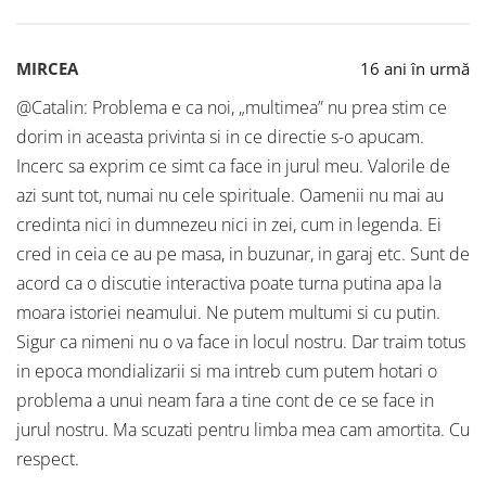
MIRCEA
16 ani în urmă
@Catalin: Problema e ca noi, „multimea” nu prea stim ce
dorim in aceasta privinta si in ce directie s-o apucam.
Incerc sa exprim ce simt ca face in jurul meu. Valorile de
azi sunt tot, numai nu cele spirituale. Oamenii nu mai au
credinta nici in dumnezeu nici in zei, cum in legenda. Ei
cred in ceia ce au pe masa, in buzunar, in garaj etc. Sunt de
acord ca o discutie interactiva poate turna putina apa la
moara istoriei neamului. Ne putem multumi si cu putin.
Sigur ca nimeni nu o va face in locul nostru. Dar traim totus
in epoca mondializarii si ma intreb cum putem hotari o
problema a unui neam fara a tine cont de ce se face in
jurul nostru. Ma scuzati pentru limba mea cam amortita. Cu
respect.