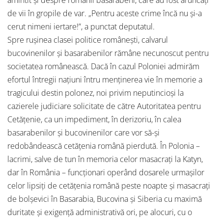
amintit şi despre românii basarabeni, care au fost aruncaţi
de vii în gropile de var. „Pentru aceste crime încă nu şi-a
cerut nimeni iertare!”, a punctat deputatul.
Spre ruşinea clasei politice româneşti, calvarul
bucovinenilor şi basarabenilor rămâne necunoscut pentru
societatea românească. Dacă în cazul Poloniei admirăm
efortul întregii naţiuni întru menţinerea vie în memorie a
tragicului destin polonez, noi privim neputincioşi la
cazierele judiciare solicitate de către Autoritatea pentru
Cetăţenie, ca un impediment, în derizoriu, în calea
basarabenilor şi bucovinenilor care vor să-şi
redobândească cetăţenia română pierdută. În Polonia –
lacrimi, salve de tun în memoria celor masacraţi la Katyn,
dar în România – funcţionari operând dosarele urmaşilor
celor lipsiţi de cetăţenia română peste noapte şi masacraţi
de bolşevici în Basarabia, Bucovina şi Siberia cu maximă
duritate şi exigenţă administrativă ori, pe alocuri, cu o