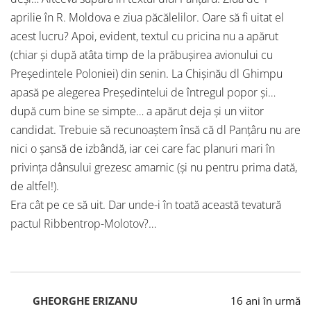
aprilie în R. Moldova e ziua păcălelilor. Oare să fi uitat el
acest lucru? Apoi, evident, textul cu pricina nu a apărut
(chiar şi după atâta timp de la prăbuşirea avionului cu
Preşedintele Poloniei) din senin. La Chişinău dl Ghimpu
apasă pe alegerea Preşedintelui de întregul popor şi…
după cum bine se simpte… a apărut deja şi un viitor
candidat. Trebuie să recunoaştem însă că dl Panţâru nu are
nici o şansă de izbândă, iar cei care fac planuri mari în
privinţa dânsului grezesc amarnic (şi nu pentru prima dată,
de altfel!).
Era cât pe ce să uit. Dar unde-i în toată această tevatură
pactul Ribbentrop-Molotov?…
GHEORGHE ERIZANU
16 ani în urmă