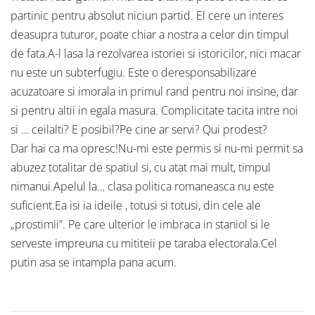
partinic pentru absolut niciun partid. El cere un interes
deasupra tuturor, poate chiar a nostra a celor din timpul
de fata.A-l lasa la rezolvarea istoriei si istoricilor, nici macar
nu este un subterfugiu. Este o deresponsabilizare
acuzatoare si imorala in primul rand pentru noi insine, dar
si pentru altii in egala masura. Complicitate tacita intre noi
si … ceilalti? E posibil?Pe cine ar servi? Qui prodest?
Dar hai ca ma opresc!Nu-mi este permis si nu-mi permit sa
abuzez totalitar de spatiul si, cu atat mai mult, timpul
nimanui.Apelul la… clasa politica romaneasca nu este
suficient.Ea isi ia ideile , totusi si totusi, din cele ale
„prostimii”. Pe care ulterior le imbraca in staniol si le
serveste impreuna cu mititeii pe taraba electorala.Cel
putin asa se intampla pana acum.