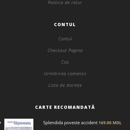
Politica de retur
CONTUL
Contul
Checkout Pagina
Coș
Urmărirea comenzii
Lista de dorințe
CARTE RECOMANDATĂ
Splendida poveste accident
169.00
MDL