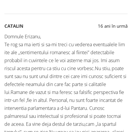
CATALIN
16 ani în urmă
Domnule Erizanu,
Te rog sa ma ierti si sa-mi treci cu vederea eventualele lim
ite ale „sentimentului romanesc al fiintei” detectabile
probabil in cuvintele ce le voi asterne mai jos. Imi asum
riscul acesta pentru ca stiu cu cine vorbesc.Nu stiu, poate
sunt sau nu sunt unul dintre cei care imi cunosc suficient si
defectele neamului din care fac parte si calitatile
lui.Ramane de vazut si ma feresc sa falsific perspectiva fie
intr-un fel ,fie in altul. Personal, nu sunt foarte incantat de
interventia parlamentara a d-lui Pantaru. Cunosc
palmaresul sau intelectual si profesional si poate tocmai
de aceea. Ea vine deja destul de tarziu,cam „la spartul