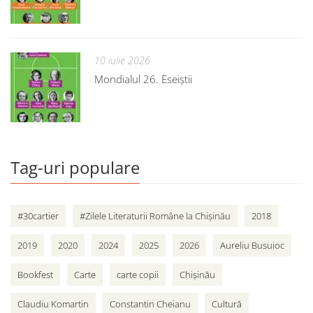
10 iulie 2026
Mondialul 26. Eseiștii
Tag-uri populare
#30cartier
#Zilele Literaturii Române la Chișinău
2018
2019
2020
2024
2025
2026
Aureliu Busuioc
Bookfest
Carte
carte copii
Chișinău
Claudiu Komartin
Constantin Cheianu
Cultură