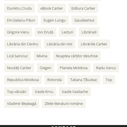
Dumitru Crudu
eBook Cartier
Editura Cartier
Em.Galaicu-Păun
Eugen Lungu
Gaudeamus
Grigore Vieru
Ion Druță
Lecturi
Librăria9
Librăria din Centru
Librăria din Hol
Librăriile Cartier
Lică Sainciuc
Mivina
Noaptea cărților deschise
Noutăți Cartier
Oxigen
Planeta Moldova
Radu Vancu
Republica Moldova
Rotonda
Tatiana Țîbuleac
Top
Top vânzări
Vasile Ernu
Vasile Vasilache
Vladimir Beșleagă
Zilele literaturii române