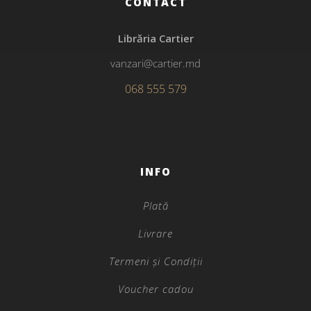
CONTACT
Librăria Cartier
vanzari@cartier.md
068 555 579
INFO
Plată
Livrare
Termeni și Condiții
Voucher cadou