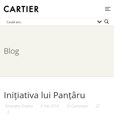
Blog
Inițiativa lui Panțâru
Gheorghe Erizanu
6 mai 2010
10 Comentarii
ZZ
0