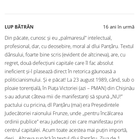
LUP BĂTRÂN
16 ani în urmă
Din păcate, cunosc şi eu „palmaresul” intelectual,
profesional, dar, cu deosebire, moral al dlui Panţâru. Textul
dânsului, foarte bine scris (evident de altcineva), are, cu
regret, două defecţiuni capitale care îl fac absolut
ineficient şi-l plasează direct în retorica găunoasă a
politicianismului. Şi e păcat! La 23 august 1989, când, sub o
ploaie torenţială, în Piaţa Victoriei (azi – PMAN) din Chişinău
s-au adunat câteva mii de manifestanţi să spună „NU!”
pactului cu pricina, dl Panţâru (mai) era Preşedintele
Judecătoriei raionului Frunze, unde „pentru încălcarea
ordinii publice” erau judecaţi cei care manifestau prin
centrul capitalei. Acum toate acestea mai puţin importă,
deşi… Altceva supără în textul dlui Panţâru. Ziua de 1