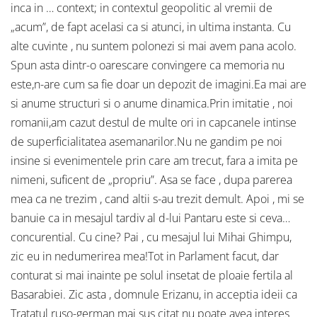
inca in … context; in contextul geopolitic al vremii de
„acum”, de fapt acelasi ca si atunci, in ultima instanta. Cu
alte cuvinte , nu suntem polonezi si mai avem pana acolo.
Spun asta dintr-o oarescare convingere ca memoria nu
este,n-are cum sa fie doar un depozit de imagini.Ea mai are
si anume structuri si o anume dinamica.Prin imitatie , noi
romanii,am cazut destul de multe ori in capcanele intinse
de superficialitatea asemanarilor.Nu ne gandim pe noi
insine si evenimentele prin care am trecut, fara a imita pe
nimeni, suficent de „propriu”. Asa se face , dupa parerea
mea ca ne trezim , cand altii s-au trezit demult. Apoi , mi se
banuie ca in mesajul tardiv al d-lui Pantaru este si ceva…
concurential. Cu cine? Pai , cu mesajul lui Mihai Ghimpu,
zic eu in nedumerirea mea!Tot in Parlament facut, dar
conturat si mai inainte pe solul insetat de ploaie fertila al
Basarabiei. Zic asta , domnule Erizanu, in acceptia ideii ca
Tratatul ruso-german mai sus citat nu poate avea interes