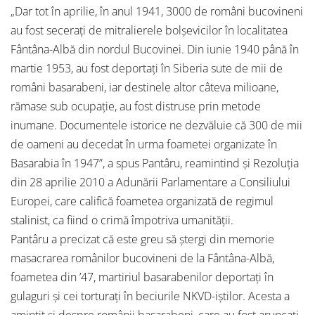
„Dar tot în aprilie, în anul 1941, 3000 de români bucovineni
au fost seceraţi de mitralierele bolşevicilor în localitatea
Fântâna-Albă din nordul Bucovinei. Din iunie 1940 până în
martie 1953, au fost deportaţi în Siberia sute de mii de
români basarabeni, iar destinele altor câteva milioane,
rămase sub ocupaţie, au fost distruse prin metode
inumane. Documentele istorice ne dezvăluie că 300 de mii
de oameni au decedat în urma foametei organizate în
Basarabia în 1947”, a spus Pantâru, reamintind şi Rezoluţia
din 28 aprilie 2010 a Adunării Parlamentare a Consiliului
Europei, care califică foametea organizată de regimul
stalinist, ca fiind o crimă împotriva umanităţii.
Pantâru a precizat că este greu să ştergi din memorie
masacrarea românilor bucovineni de la Fântâna-Albă,
foametea din ’47, martiriul basarabenilor deportaţi în
gulaguri şi cei torturaţi în beciurile NKVD-iştilor. Acesta a