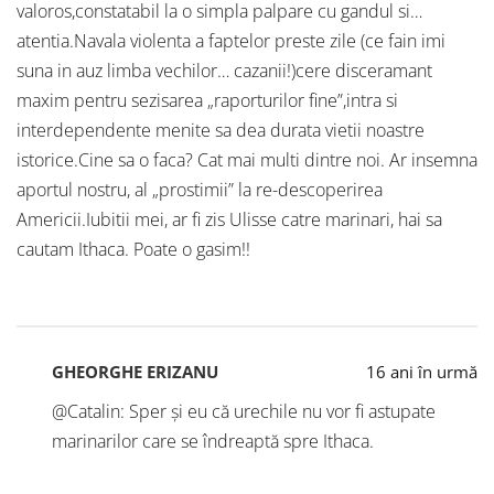
valoros,constatabil la o simpla palpare cu gandul si…
atentia.Navala violenta a faptelor preste zile (ce fain imi
suna in auz limba vechilor… cazanii!)cere disceramant
maxim pentru sezisarea „raporturilor fine”,intra si
interdependente menite sa dea durata vietii noastre
istorice.Cine sa o faca? Cat mai multi dintre noi. Ar insemna
aportul nostru, al „prostimii” la re-descoperirea
Americii.Iubitii mei, ar fi zis Ulisse catre marinari, hai sa
cautam Ithaca. Poate o gasim!!
GHEORGHE ERIZANU
16 ani în urmă
@Catalin: Sper și eu că urechile nu vor fi astupate
marinarilor care se îndreaptă spre Ithaca.