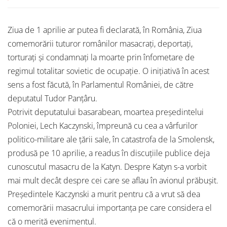
Ziua de 1 aprilie ar putea fi declarată, în România, Ziua
comemorării tuturor românilor masacraţi, deportaţi,
torturaţi şi condamnaţi la moarte prin înfometare de
regimul totalitar sovietic de ocupaţie. O iniţiativă în acest
sens a fost făcută, în Parlamentul României, de către
deputatul Tudor Panţâru.
Potrivit deputatului basarabean, moartea preşedintelui
Poloniei, Lech Kaczynski, împreună cu cea a vârfurilor
politico-militare ale ţării sale, în catastrofa de la Smolensk,
produsă pe 10 aprilie, a readus în discuţiile publice deja
cunoscutul masacru de la Katyn. Despre Katyn s-a vorbit
mai mult decât despre cei care se aflau în avionul prăbuşit.
Preşedintele Kaczynski a murit pentru că a vrut să dea
comemorării masacrului importanţa pe care considera el
că o merită evenimentul.