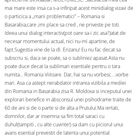
mai mare este insa ca s-a infiripat acest minidialog vizavi de
o particica a „marii problematici” – Romania si
Basarabia,care ,imi place sa cred , ne priveste pe toti.
Ideea unui dialog interactiv(pot oare sa-i zic asa?)atat de
necesar momentului actual, nici nu-mi apartine, de
fapt.Sugestia vine de la dl. Erizanu! Eu nu fac decat sa
subscriu si, daca se poate, sa o subliniez apasat.Asta nu
poate duce decat la sublimari esentiale pentru o tara
numita… Romania Viitoare. Dar, hai sa nu vorbesc …vorbe
mari. Asa ca astept nerabdator intrarea vizibila a mediei
din Romania in Basarabia zisa R. Moldova si inceputul unei
explorari benefice in absconsul unei psihodrame traite de
60 de ani si de o parte si de alta a Prutului.Ma iertati,
domnilor, dar ar insemna sa fim total saraci cu
duhul(tampiti , cu alte cuvinte!) sa dam cu piciorul unui
avans esential prevestit de latenta unui potential