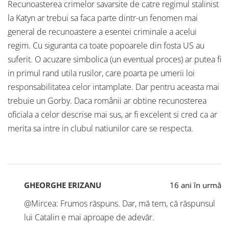
Recunoasterea crimelor savarsite de catre regimul stalinist
la Katyn ar trebui sa faca parte dintr-un fenomen mai
general de recunoastere a esentei criminale a acelui
regim. Cu siguranta ca toate popoarele din fosta US au
suferit. O acuzare simbolica (un eventual proces) ar putea fi
in primul rand utila rusilor, care poarta pe umerii loi
responsabilitatea celor intamplate. Dar pentru aceasta mai
trebuie un Gorby. Daca românii ar obtine recunosterea
oficiala a celor descrise mai sus, ar fi excelent si cred ca ar
merita sa intre in clubul natiunilor care se respecta.
GHEORGHE ERIZANU
16 ani în urmă
@Mircea: Frumos răspuns. Dar, mă tem, că răspunsul
lui Catalin e mai aproape de adevăr.