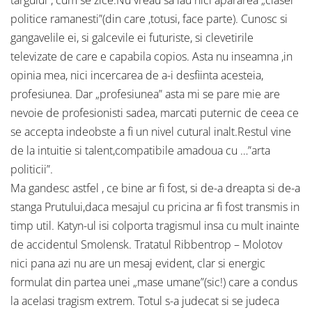
targului”, cum se zice.Nu vreau sa iau nici apararea „clasei
politice ramanesti”(din care ,totusi, face parte). Cunosc si
gangavelile ei, si galcevile ei futuriste, si clevetirile
televizate de care e capabila copios. Asta nu inseamna ,in
opinia mea, nici incercarea de a-i desfiinta acesteia,
profesiunea. Dar „profesiunea” asta mi se pare mie are
nevoie de profesionisti sadea, marcati puternic de ceea ce
se accepta indeobste a fi un nivel cutural inalt.Restul vine
de la intuitie si talent,compatibile amadoua cu …”arta
politicii”.
Ma gandesc astfel , ce bine ar fi fost, si de-a dreapta si de-a
stanga Prutului,daca mesajul cu pricina ar fi fost transmis in
timp util. Katyn-ul isi colporta tragismul insa cu mult inainte
de accidentul Smolensk. Tratatul Ribbentrop – Molotov
nici pana azi nu are un mesaj evident, clar si energic
formulat din partea unei „mase umane”(sic!) care a condus
la acelasi tragism extrem. Totul s-a judecat si se judeca