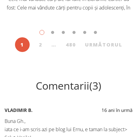
fost: Cele mai vândute cărți pentru copii și adolescenți, în
iulie, în Librăriile Cartier, au fost: Post Views: 165
1
2
…
480
URMĂTORUL
Comentarii(3)
VLADIMIR B.
16 ani în urmă
Buna Gh.,
iata ce i-am scris azi pe blog lui Ernu, e taman la subject>