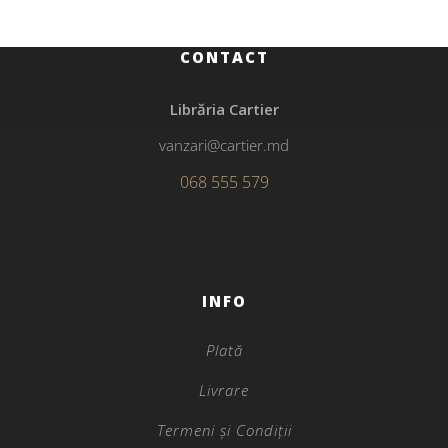
CONTACT
Librăria Cartier
vanzari@cartier.md
068 555 579
INFO
Plată
Livrare
Termeni și Condiții