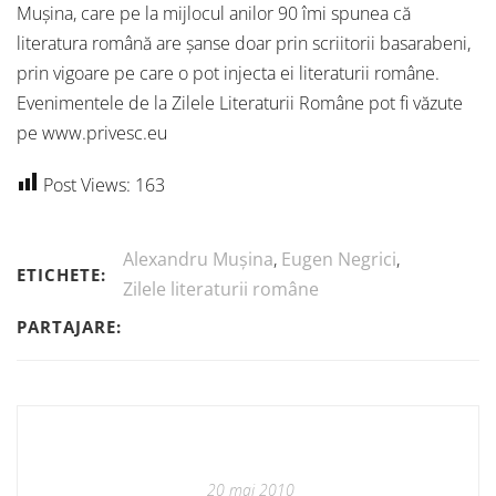
Mușina, care pe la mijlocul anilor 90 îmi spunea că
literatura română are șanse doar prin scriitorii basarabeni,
prin vigoare pe care o pot injecta ei literaturii române.
Evenimentele de la Zilele Literaturii Române pot fi văzute
pe www.privesc.eu
Post Views:
163
Alexandru Mușina
,
Eugen Negrici
,
ETICHETE:
Zilele literaturii române
PARTAJARE:
20 mai 2010