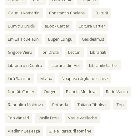
Claudiu Komartin
Constantin Cheianu
Cultură
Dumitru Crudu
eBook Cartier
Editura Cartier
Em.Galaicu-Păun
Eugen Lungu
Gaudeamus
Grigore Vieru
Ion Druță
Lecturi
Librăria9
Librăria din Centru
Librăria din Hol
Librăriile Cartier
Lică Sainciuc
Mivina
Noaptea cărților deschise
Noutăți Cartier
Oxigen
Planeta Moldova
Radu Vancu
Republica Moldova
Rotonda
Tatiana Țîbuleac
Top
Top vânzări
Vasile Ernu
Vasile Vasilache
Vladimir Beșleagă
Zilele literaturii române