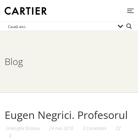
Blog
Eugen Negrici. Profesorul
Gheorghe Erizanu
24 mai 2010
3 Comentarii
ZZ
0