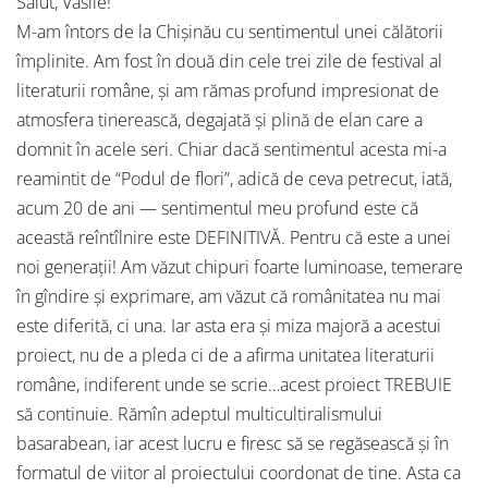
Salut, Vasile!
M-am întors de la Chişinău cu sentimentul unei călătorii
împlinite. Am fost în două din cele trei zile de festival al
literaturii române, şi am rămas profund impresionat de
atmosfera tinerească, degajată şi plină de elan care a
domnit în acele seri. Chiar dacă sentimentul acesta mi-a
reamintit de “Podul de flori”, adică de ceva petrecut, iată,
acum 20 de ani — sentimentul meu profund este că
această reîntîlnire este DEFINITIVĂ. Pentru că este a unei
noi generaţii! Am văzut chipuri foarte luminoase, temerare
în gîndire şi exprimare, am văzut că românitatea nu mai
este diferită, ci una. Iar asta era şi miza majoră a acestui
proiect, nu de a pleda ci de a afirma unitatea literaturii
române, indiferent unde se scrie…acest proiect TREBUIE
să continuie. Rămîn adeptul multicultiralismului
basarabean, iar acest lucru e firesc să se regăsească şi în
formatul de viitor al proiectului coordonat de tine. Asta ca