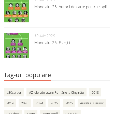
Mondialul 26. Autorii de carte pentru copii
10 iulie 2026
Mondialul 26. Eseiștii
Tag-uri populare
#30cartier
#Zilele Literaturii Române la Chișinău
2018
2019
2020
2024
2025
2026
Aureliu Busuioc
Bookfest
Carte
carte copii
Chișinău