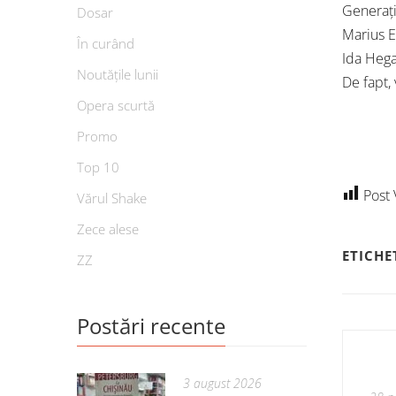
Generați
Dosar
Marius E
În curând
Ida Hega
Noutățile lunii
De fapt,
Opera scurtă
Promo
Top 10
Post 
Vărul Shake
Zece alese
ETICHE
ZZ
Postări recente
3 august 2026