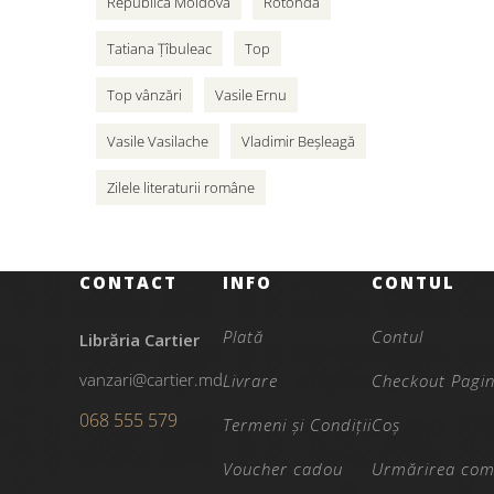
Republica Moldova
Rotonda
Tatiana Țîbuleac
Top
Top vânzări
Vasile Ernu
Vasile Vasilache
Vladimir Beșleagă
Zilele literaturii române
CONTACT
INFO
CONTUL
Plată
Contul
Librăria Cartier
vanzari@cartier.md
Livrare
Checkout Pagi
068 555 579
Termeni și Condiții
Coș
Voucher cadou
Urmărirea com