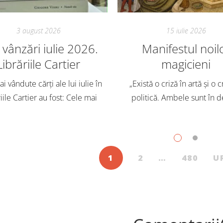
3 august 2026
15 iulie 2026
vânzări iulie 2026.
Manifestul noil
Librăriile Cartier
magicieni
i vândute cărți ale lui iulie în
„Există o criză în artă și o c
iile Cartier au fost: Cele mai
politică. Ambele sunt în d
dute cărți pentru copii și
Trebuie să căutăm un impu
scenți, în iulie, în Librăriile
exterior. Acest nou tărâm es
ier, au fost: Post Views: 127
Situația poate fi salvată 
1
2
…
480
U