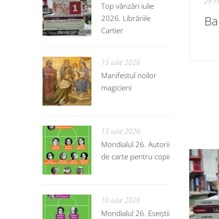
28 n
Top vânzări iulie
Ba
2026. Librăriile
Cartier
15 iulie 2026
Manifestul noilor
magicieni
13 iulie 2026
Mondialul 26. Autorii
de carte pentru copii
10 iulie 2026
Mondialul 26. Eseiștii