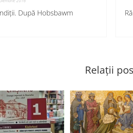
oiembrie 2016
ndiții. După Hobsbawm
Relații pos