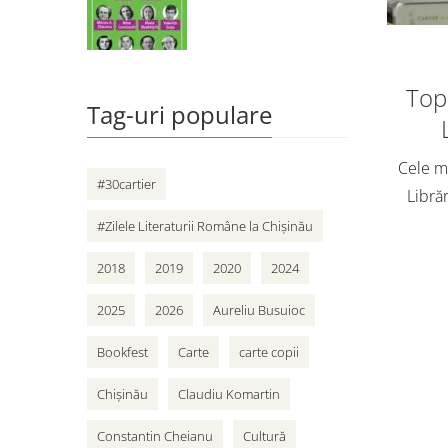
Top 
Tag-uri populare
Cele ma
#30cartier
Librăr
vân
#Zilele Literaturii Române la Chișinău
adole
2018
2019
2020
2024
Cart
2025
2026
Aureliu Busuioc
Bookfest
Carte
carte copii
Chișinău
Claudiu Komartin
Constantin Cheianu
Cultură