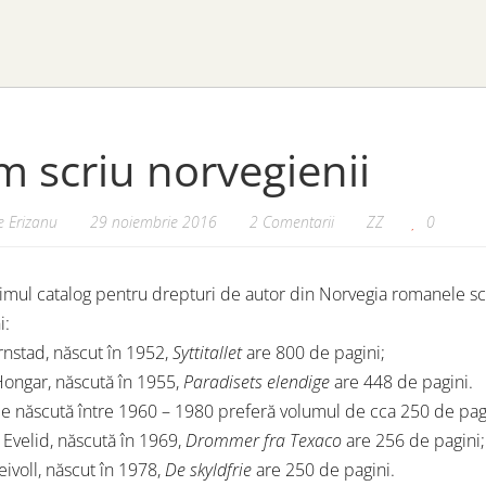
 scriu norvegienii
 Erizanu
29 noiembrie 2016
2 Comentarii
ZZ
0
imul catalog pentru drepturi de autor din Norvegia romanele scr
i:
ornstad, născut în 1952,
Syttitallet
are 800 de pagini;
Hongar, născută în 1955,
Paradisets elendige
are 448 de pagini.
e născută între 1960 – 1980 preferă volumul de cca 250 de pag
 Evelid, născută în 1969,
Drommer fra Texaco
are 256 de pagini;
ivoll, născut în 1978,
De skyldfrie
are 250 de pagini.