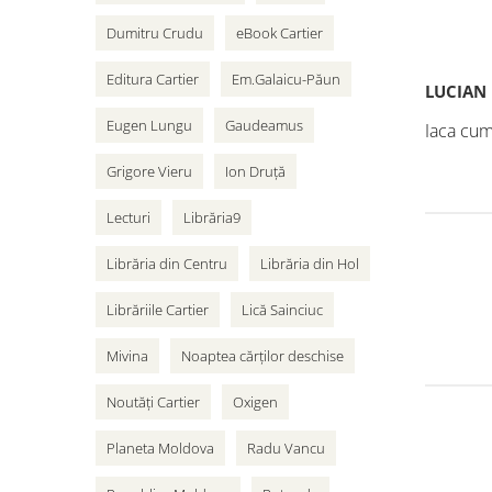
Dumitru Crudu
eBook Cartier
Editura Cartier
Em.Galaicu-Păun
LUCIAN
Eugen Lungu
Gaudeamus
Iaca cum
Grigore Vieru
Ion Druță
Lecturi
Librăria9
Librăria din Centru
Librăria din Hol
Librăriile Cartier
Lică Sainciuc
Mivina
Noaptea cărților deschise
Noutăți Cartier
Oxigen
Planeta Moldova
Radu Vancu