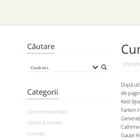
Cum
Căutare
Gheorghe
După ult
Categorii
de pagin
Ketil Bj
Fartein 
Carte recomandată
Generați
Cartea & Femeia
Cathrine
Concept
Gaute He