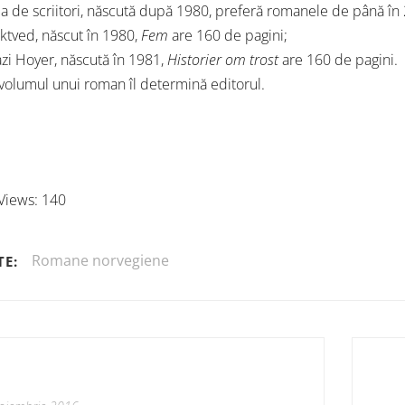
a de scriitori, născută după 1980, preferă romanele de până în 
ktved, născut în 1980,
Fem
are 160 de pagini;
zi Hoyer, născută în 1981,
Historier om trost
are 160 de pagini.
 volumul unui roman îl determină editorul.
Views:
140
Romane norvegiene
TE: