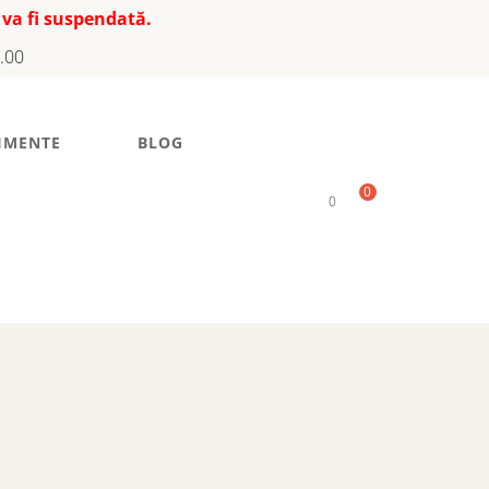
 va fi suspendată.
7.00
IMENTE
BLOG
0
0