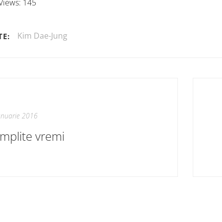
Views:
145
Kim Dae-Jung
TE:
anuarie 2016
mplite vremi