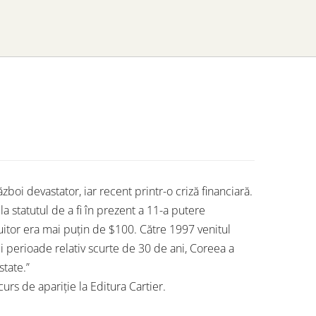
zboi devastator, iar recent printr-o criză financiară.
 la statutul de a fi în prezent a 11-a putere
uitor era mai puțin de $100. Către 1997 venitul
ei perioade relativ scurte de 30 de ani, Coreea a
state.”
curs de apariție la Editura Cartier.