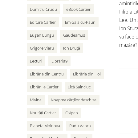
amintiri
Dumitru Crudu
eBook Cartier
Filip a c
Lee. Un 
Editura Cartier
Em.Galaicu-Păun
Ion Stur
Eugen Lungu
Gaudeamus
va face 
mazăre?
Grigore Vieru
Ion Druță
Lecturi
Librăria9
Librăria din Centru
Librăria din Hol
Librăriile Cartier
Lică Sainciuc
Mivina
Noaptea cărților deschise
Noutăți Cartier
Oxigen
Planeta Moldova
Radu Vancu