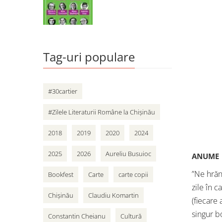
vân
adole
Cart
Tag-uri populare
#30cartier
#Zilele Literaturii Române la Chișinău
2018
2019
2020
2024
2025
2026
Aureliu Busuioc
ANUME
”Ne hrăn
Bookfest
Carte
carte copii
zile în c
Chișinău
Claudiu Komartin
(fiecare
singur b
Constantin Cheianu
Cultură