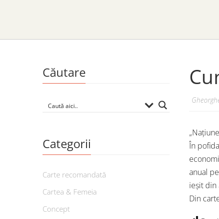
Cu
Căutare
Gheorghe
„Națiunea
Categorii
În pofida
economic
anual pe
Carte recomandată
ieșit di
Cartea & Femeia
Din cart
Concept