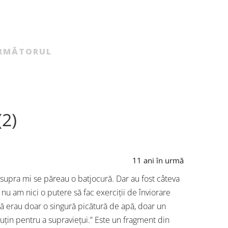
4.000 de 
ls din
pentru unsprezecele de bază al
Basarabia
te magia.
echipei autorilor de carte pentru copii
[…]
a ales o formulă agresivă: 3-4-3,
inventată de magicianul Cruyff […]
RMĂTORUL
(2)
11 ani în urmă
upra mi se păreau o batjocură. Dar au fost câteva
 nu am nici o putere să fac exerciții de înviorare
ță erau doar o singură picătură de apă, doar un
uțin pentru a supraviețui.” Este un fragment din