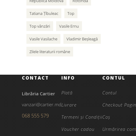
Republica Moldova
Rotonda
Tatiana Țîbuleac
Top
Top vânzări
Vasile Ernu
Vasile Vasilache
Vladimir Beșleagă
Zilele literaturii române
CONTACT
INFO
CONTUL
Plată
Contul
Librăria Cartier
vanzari@cartier.md
Livrare
Checkout Pagi
068 555 579
Termeni și Condiții
Coș
Voucher cadou
Urmărirea com