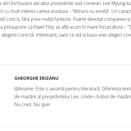
le din închisoare ale altui președinte sud-coreean, Lee Myung-ba
itit cu mult interes cartea acestuia – ”Minuni nu există”. Un cara
stil concis, fără prea multă fantezie. Foarte devotat companiei ș
za presupune că Pavel Filip se află acum în mare încurcătură – ”Ța
o alegere corectă. Interesant, oare ce stă la baza unei alegeri co
GHEORGHE ERIZANU
@Anume: Este o axiomă pentru literatură. Diferența textelo
de mazăre al președintelui Lee. Unde-i bobul de mazăre a
Nu cred. Nu sper.