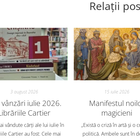
Relații pos
3 august 2026
15 iulie 2026
vânzări iulie 2026.
Manifestul noil
Librăriile Cartier
magicieni
i vândute cărți ale lui iulie în
„Există o criză în artă și o c
iile Cartier au fost: Cele mai
politică. Ambele sunt în d