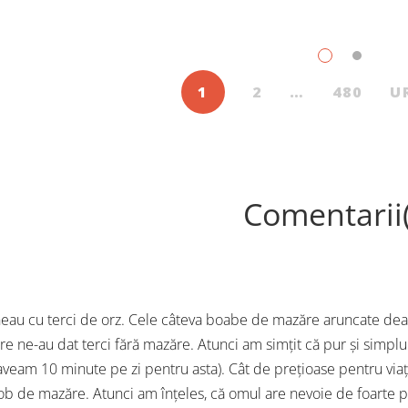
dute cărți pentru copii și
Trebuie să căutăm un impu
scenți, în iulie, în Librăriile
exterior. Acest nou tărâm es
ier, au fost: Post Views: 144
Situația poate fi salvată 
1
2
…
480
U
Comentarii
eau cu terci de orz. Cele câteva boabe de mazăre aruncate deas
are ne-au dat terci fără mazăre. Atunci am simțit că pur și simplu
 aveam 10 minute pe zi pentru asta). Cât de prețioase pentru via
ob de mazăre. Atunci am înțeles, că omul are nevoie de foarte p