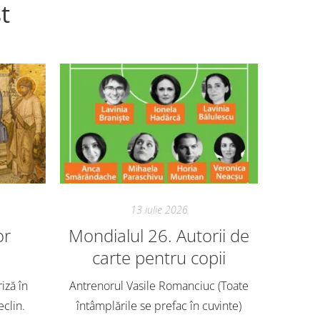
t
13 iulie 2026
or
Mondialul 26. Autorii de
Mon
carte pentru copii
Avem ech
o mie de
riză în
Antrenorul Vasile Romanciuc (Toate
antren
eclin.
întâmplările se prefac în cuvinte)