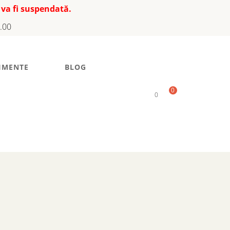
 va fi suspendată.
7.00
IMENTE
BLOG
0
0