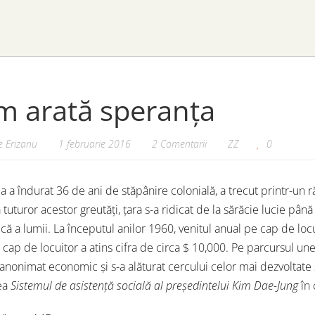
m arată speranța
 Erizanu
1 februarie 2016
2 Comentarii
ZZ
0
 a îndurat 36 de ani de stăpânire colonială, a trecut printr-un ră
 tuturor acestor greutăți, țara s-a ridicat de la sărăcie lucie până
ă a lumii. La începutul anilor 1960, venitul anual pe cap de loc
 cap de locuitor a atins cifra de circa $ 10,000. Pe parcursul un
n anonimat economic și s-a alăturat cercului celor mai dezvoltate 
ea
Sistemul de asistență socială al președintelui Kim Dae-Jung
în 