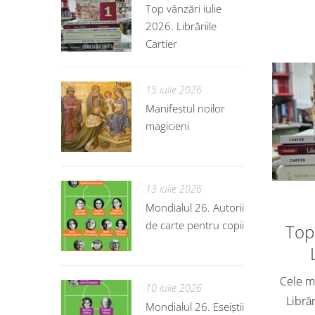
Top vânzări iulie
2026. Librăriile
Cartier
15 iulie 2026
Manifestul noilor
magicieni
13 iulie 2026
Mondialul 26. Autorii
de carte pentru copii
Top 
Cele ma
10 iulie 2026
Librăr
Mondialul 26. Eseiștii