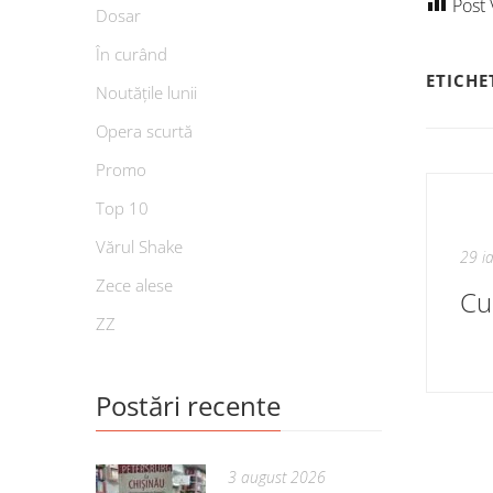
Post 
Dosar
În curând
ETICHE
Noutățile lunii
Opera scurtă
Promo
Top 10
Vărul Shake
29 i
Zece alese
Cu
ZZ
Postări recente
3 august 2026