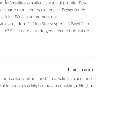
k. Întâmplător am aflat că actualul premier Pavel
cter foarte muncitor, foarte tenace. Președintele
i șefului. Până la un moment dat.
ra sau „liderul”….” Ion Sturza speră că Pavel Filip
recte? Să fie oare ceva de genul lecției bobului de
11 ani în urmă
r marilor scriitori constă în detalii. E ca acel bob
l lui Sturza sau Filip eu nu am cunoștință. Nu știu.