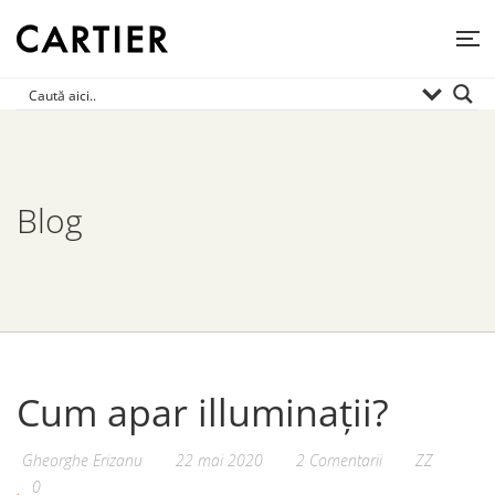
Blog
Cum apar illuminații?
Gheorghe Erizanu
22 mai 2020
2 Comentarii
ZZ
0