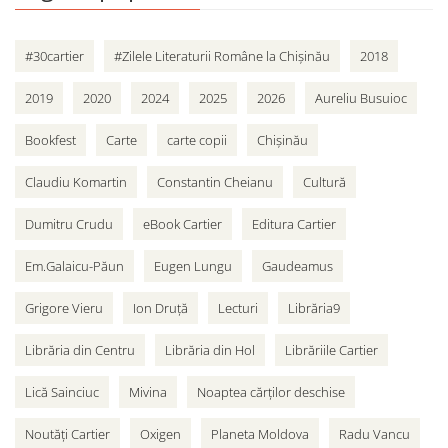
#30cartier
#Zilele Literaturii Române la Chișinău
2018
2019
2020
2024
2025
2026
Aureliu Busuioc
Bookfest
Carte
carte copii
Chișinău
Claudiu Komartin
Constantin Cheianu
Cultură
Dumitru Crudu
eBook Cartier
Editura Cartier
Em.Galaicu-Păun
Eugen Lungu
Gaudeamus
Grigore Vieru
Ion Druță
Lecturi
Librăria9
Librăria din Centru
Librăria din Hol
Librăriile Cartier
Lică Sainciuc
Mivina
Noaptea cărților deschise
Noutăți Cartier
Oxigen
Planeta Moldova
Radu Vancu