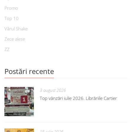
Promo
Top 10
Vărul Shake
Zece alese
ZZ
Postări recente
3 august 2026
Top vânzări iulie 2026. Librăriile Cartier
15 iulie 2026