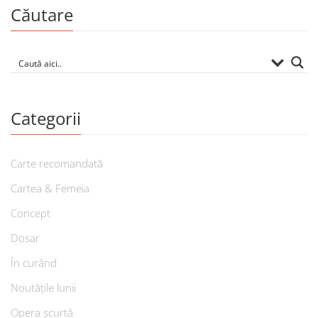
Căutare
Categorii
Carte recomandată
Cartea & Femeia
Concept
Dosar
În curând
Noutățile lunii
Opera scurtă