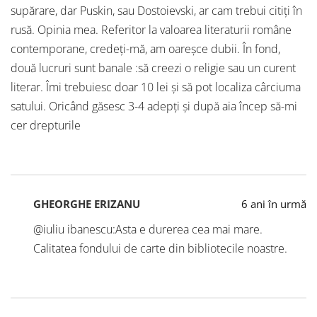
supărare, dar Puskin, sau Dostoievski, ar cam trebui citiţi în
rusă. Opinia mea. Referitor la valoarea literaturii române
contemporane, credeţi-mă, am oareşce dubii. În fond,
două lucruri sunt banale :să creezi o religie sau un curent
literar. Îmi trebuiesc doar 10 lei şi să pot localiza cârciuma
satului. Oricând găsesc 3-4 adepţi şi după aia încep să-mi
cer drepturile
GHEORGHE ERIZANU
6 ani în urmă
@iuliu ibanescu:Asta e durerea cea mai mare.
Calitatea fondului de carte din bibliotecile noastre.