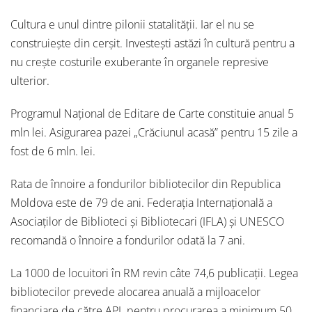
Cultura e unul dintre pilonii statalității. Iar el nu se
construiește din cerșit. Investești astăzi în cultură pentru a
nu crește costurile exuberante în organele represive
ulterior.
Programul Național de Editare de Carte constituie anual 5
mln lei. Asigurarea pazei „Crăciunul acasă” pentru 15 zile a
fost de 6 mln. lei.
Rata de înnoire a fondurilor bibliotecilor din Republica
Moldova este de 79 de ani. Federația Internațională a
Asociaților de Biblioteci și Bibliotecari (IFLA) și UNESCO
recomandă o înnoire a fondurilor odată la 7 ani.
La 1000 de locuitori în RM revin câte 74,6 publicații. Legea
bibliotecilor prevede alocarea anuală a mijloacelor
financiare de către APL pentru procurarea a minimum 50