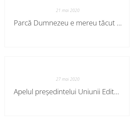
21 mai 2020
Parcă Dumnezeu e mereu tăcut pe pământ
27 mai 2020
Apelul președintelui Uniunii Editorilor din Republica Moldova, Gheorghe Prini