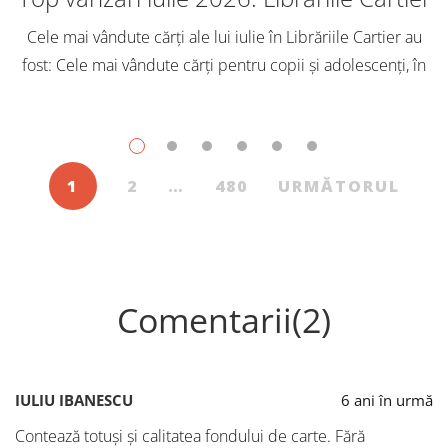
Cele mai vândute cărți ale lui iulie în Librăriile Cartier au
fost: Cele mai vândute cărți pentru copii și adolescenți, în
iulie, în Librăriile Cartier, au fost: Post Views: 115
1
2
…
480
URMĂTORUL
Comentarii(2)
IULIU IBANESCU
6 ani în urmă
Contează totuşi şi calitatea fondului de carte. Fără