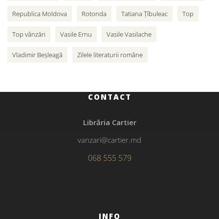
Republica Moldova
Rotonda
Tatiana Țîbuleac
Top
Top vânzări
Vasile Ernu
Vasile Vasilache
Vladimir Beșleagă
Zilele literaturii române
CONTACT
Librăria Cartier
vanzari@cartier.md
068 555 579
INFO