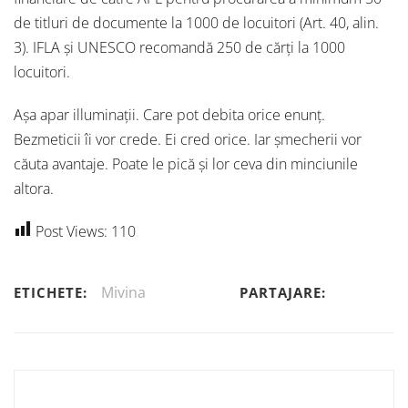
de titluri de documente la 1000 de locuitori (Art. 40, alin.
3). IFLA și UNESCO recomandă 250 de cărți la 1000
locuitori.
Așa apar illuminații. Care pot debita orice enunț.
Bezmeticii îi vor crede. Ei cred orice. Iar șmecherii vor
căuta avantaje. Poate le pică și lor ceva din minciunile
altora.
Post Views:
110
Mivina
ETICHETE:
PARTAJARE: