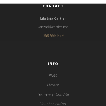
CONTACT
Librăria Cartier
vanzari@cartier.md
068 555 579
INFO
Plată
Livrare
Termeni și Condiții
Voucher cadou