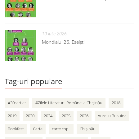
10 iulie 2026
Mondialul 26. Eseiștii
Tag-uri populare
#30cartier
#Zilele Literaturii Române la Chișinău
2018
2019
2020
2024
2025
2026
Aureliu Busuioc
Bookfest
Carte
carte copii
Chișinău