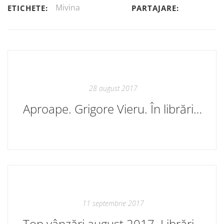
Mivina
ETICHETE:
PARTAJARE:
28 august 2017
Aproape. Grigore Vieru. În librăriile bune
11 septembrie 2017
Top vânzări august 2017. Librăriile Cartier