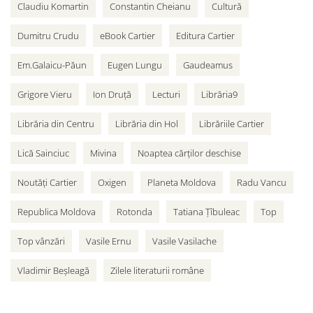
Claudiu Komartin
Constantin Cheianu
Cultură
Dumitru Crudu
eBook Cartier
Editura Cartier
Em.Galaicu-Păun
Eugen Lungu
Gaudeamus
Grigore Vieru
Ion Druță
Lecturi
Librăria9
Librăria din Centru
Librăria din Hol
Librăriile Cartier
Lică Sainciuc
Mivina
Noaptea cărților deschise
Noutăți Cartier
Oxigen
Planeta Moldova
Radu Vancu
Republica Moldova
Rotonda
Tatiana Țîbuleac
Top
Top vânzări
Vasile Ernu
Vasile Vasilache
Vladimir Beșleagă
Zilele literaturii române