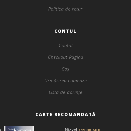
Politica de retur
CONTUL
Contul
Checkout Pagina
Coș
Urmărirea comenzii
Lista de dorințe
CARTE RECOMANDATĂ
Nickel
119.00
MDL