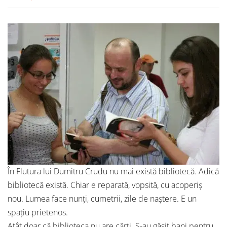
În Flutura lui Dumitru Crudu nu mai există bibliotecă. Adică
bibliotecă există. Chiar e reparată, vopsită, cu acoperiș
nou. Lumea face nunți, cumetrii, zile de naștere. E un
spațiu prietenos.
Atât doar că biblioteca nu are cărți. S-au găsit bani pentru