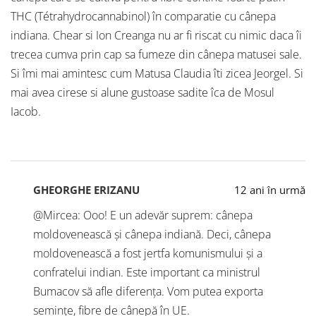
THC (Tétrahydrocannabinol) în comparatie cu cânepa
indiana. Chear si Ion Creanga nu ar fi riscat cu nimic daca îi
trecea cumva prin cap sa fumeze din cânepa matusei sale.
Si îmi mai amintesc cum Matusa Claudia îti zicea Jeorgel. Si
mai avea cirese si alune gustoase sadite îca de Mosul
Iacob.
GHEORGHE ERIZANU
12 ani în urmă
@Mircea: Ooo! E un adevăr suprem: cânepa
moldovenească și cânepa indiană. Deci, cânepa
moldovenească a fost jertfa komunismului și a
confratelui indian. Este important ca ministrul
Bumacov să afle diferența. Vom putea exporta
semințe, fibre de cânepă în UE.