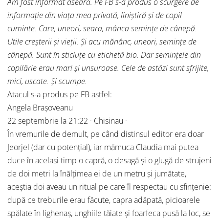
Am fost informat aseară. Pe FB s-a produs o scurgere de
informație din viața mea privată, liniștiră și de copil
cuminte. Care, uneori, seara, mânca semințe de cânepă.
Utile creșterii și vieții. Și acu mănânc, uneori, semințe de
cânepă. Sunt în sticluțe cu etichetă bio. Dar semințele din
copilărie erau mari și unsuroase. Cele de astăzi sunt sfrijite,
mici, uscate. Și scumpe.
Atacul s-a produs pe FB astfel:
Angela Brașoveanu
22 septembrie la 21:22 · Chisinau ·
În vremurile de demult, pe când distinsul editor era doar
Jeorjel (dar cu potențial), iar mămuca Claudia mai putea
duce în același timp o capră, o desagă și o glugă de strujeni
de doi metri la înălțimea ei de un metru și jumătate,
aceștia doi aveau un ritual pe care îl respectau cu sfințenie:
după ce treburile erau făcute, capra adăpată, picioarele
spălate în lighenaș, unghiile tăiate și foarfeca pusă la loc, se