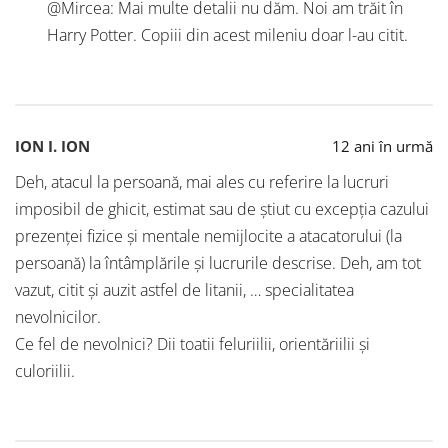
@Mircea: Mai multe detalii nu dăm. Noi am trăit în
Harry Potter. Copiii din acest mileniu doar l-au citit.
ION I. ION
12 ani în urmă
Deh, atacul la persoană, mai ales cu referire la lucruri
imposibil de ghicit, estimat sau de știut cu excepția cazului
prezenței fizice și mentale nemijlocite a atacatorului (la
persoană) la întâmplările și lucrurile descrise. Deh, am tot
vazut, citit și auzit astfel de litanii, … specialitatea
nevolnicilor.
Ce fel de nevolnici? Dii toatii feluriilii, orientăriilii și
culoriilii.