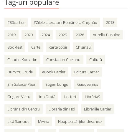
Tag-uri populare
#30cartier
#Zilele Literaturii Române la Chișinău
2018
2019
2020
2024
2025
2026
Aureliu Busuioc
Bookfest
Carte
carte copii
Chișinău
Claudiu Komartin
Constantin Cheianu
Cultură
Dumitru Crudu
eBook Cartier
Editura Cartier
Em.Galaicu-Păun
Eugen Lungu
Gaudeamus
Grigore Vieru
Ion Druță
Lecturi
Librăria9
Librăria din Centru
Librăria din Hol
Librăriile Cartier
Lică Sainciuc
Mivina
Noaptea cărților deschise