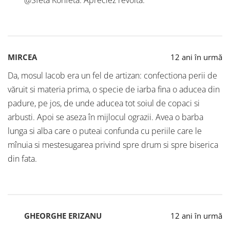
@Sfeta Konfeta: Apreciez revolta.
MIRCEA
12 ani în urmă
Da, mosul Iacob era un fel de artizan: confectiona perii de
văruit si materia prima, o specie de iarba fina o aducea din
padure, pe jos, de unde aducea tot soiul de copaci si
arbusti. Apoi se aseza în mijlocul ograzii. Avea o barba
lunga si alba care o puteai confunda cu periile care le
mînuia si mestesugarea privind spre drum si spre biserica
din fata.
GHEORGHE ERIZANU
12 ani în urmă