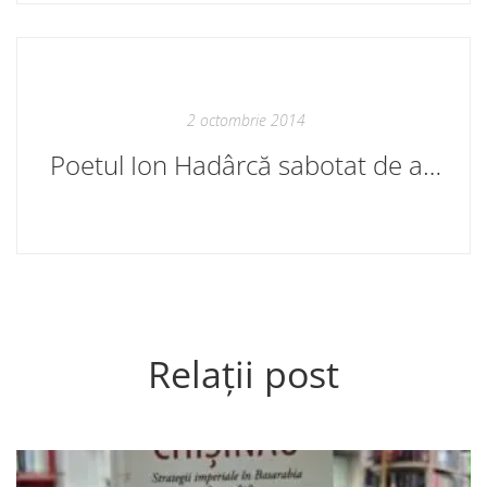
2 octombrie 2014
Poetul Ion Hadârcă sabotat de actorul electoral Ion Hadârcă
Relații post