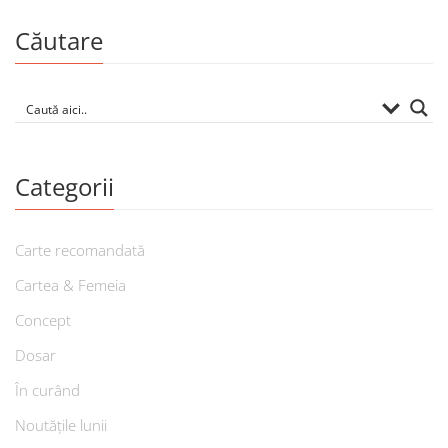
Căutare
Categorii
Carte recomandată
Cartea & Femeia
Concept
Dosar
În curând
Noutățile lunii