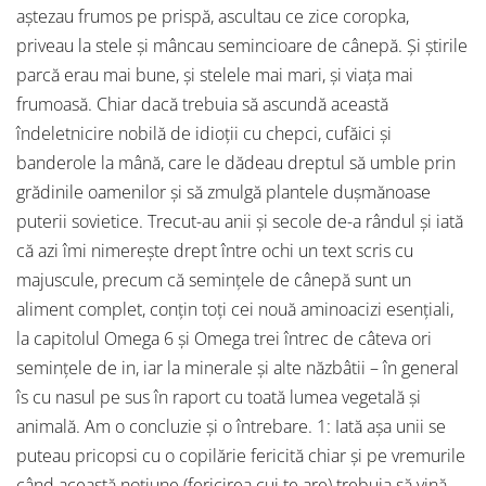
aștezau frumos pe prispă, ascultau ce zice coropka,
priveau la stele și mâncau semincioare de cânepă. Și știrile
parcă erau mai bune, și stelele mai mari, și viața mai
frumoasă. Chiar dacă trebuia să ascundă această
îndeletnicire nobilă de idioții cu chepci, cufăici și
banderole la mână, care le dădeau dreptul să umble prin
grădinile oamenilor și să zmulgă plantele dușmănoase
puterii sovietice. Trecut-au anii și secole de-a rândul și iată
că azi îmi nimerește drept între ochi un text scris cu
majuscule, precum că semințele de cânepă sunt un
aliment complet, conțin toți cei nouă aminoacizi esențiali,
la capitolul Omega 6 și Omega trei întrec de câteva ori
semințele de in, iar la minerale și alte năzbâtii – în general
îs cu nasul pe sus în raport cu toată lumea vegetală și
animală. Am o concluzie și o întrebare. 1: Iată așa unii se
puteau pricopsi cu o copilărie fericită chiar și pe vremurile
când această noțiune (fericirea cui te are) trebuia să vină