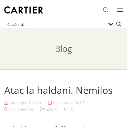
Blog
Atac la haldani. Nemilos
Gheorghe Erizanu
2 octombrie 2014
7 Comentarii
Dosar
0