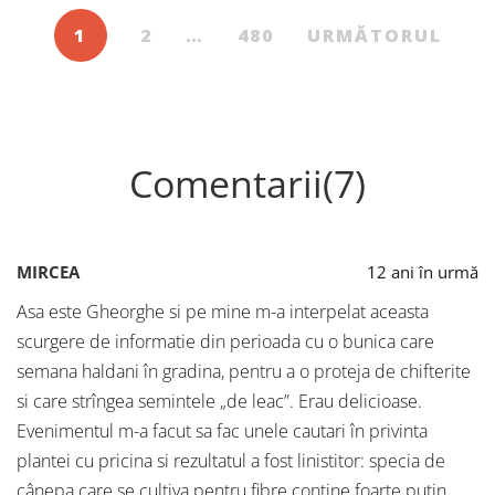
1
2
…
480
URMĂTORUL
Comentarii(7)
MIRCEA
12 ani în urmă
Asa este Gheorghe si pe mine m-a interpelat aceasta
scurgere de informatie din perioada cu o bunica care
semana haldani în gradina, pentru a o proteja de chifterite
si care strîngea semintele „de leac”. Erau delicioase.
Evenimentul m-a facut sa fac unele cautari în privinta
plantei cu pricina si rezultatul a fost linistitor: specia de
cânepa care se cultiva pentru fibre contine foarte putin