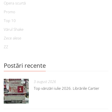
Opera scurtă
Promo
Top 10
Vărul Shake
Zece alese
ZZ
Postări recente
3 august 2026
Top vânzări iulie 2026. Librăriile Cartier