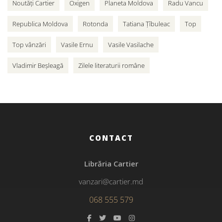
Noutăți Cartier
Oxigen
Planeta Moldova
Radu Vancu
Republica Moldova
Rotonda
Tatiana Țîbuleac
Top
Top vânzări
Vasile Ernu
Vasile Vasilache
Vladimir Beșleagă
Zilele literaturii române
CONTACT
Librăria Cartier
vanzari@cartier.md
068 555 579