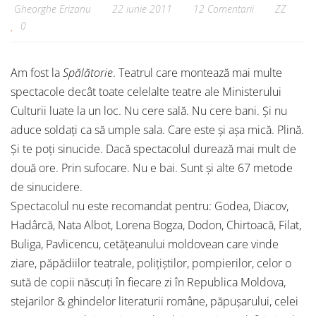
Gheorghe Erizanu
22 iunie 2011
12 Comentarii
ZZ
0
Am fost la
Spălătorie
. Teatrul care montează mai multe
spectacole decât toate celelalte teatre ale Ministerului
Culturii luate la un loc. Nu cere sală. Nu cere bani. Și nu
aduce soldați ca să umple sala. Care este și așa mică. Plină.
Și te poți sinucide. Dacă spectacolul durează mai mult de
două ore. Prin sufocare. Nu e bai. Sunt și alte 67 metode
de sinucidere.
Spectacolul nu este recomandat pentru: Godea, Diacov,
Hadârcă, Nata Albot, Lorena Bogza, Dodon, Chirtoacă, Filat,
Buliga, Pavlicencu, cetățeanului moldovean care vinde
ziare, păpădiilor teatrale, polițiștilor, pompierilor, celor o
sută de copii născuți în fiecare zi în Republica Moldova,
stejarilor & ghindelor literaturii române, păpușarului, celei