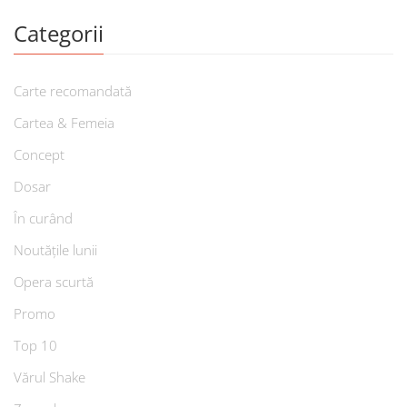
Categorii
Carte recomandată
Cartea & Femeia
Concept
Dosar
În curând
Noutățile lunii
Opera scurtă
Promo
Top 10
Vărul Shake