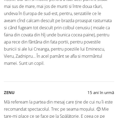
mai sus de mare, mai jos de munti si între doua râuri,
undeva în Europa de sud-est, pentru, senzatiile ce le
aveam cînd calcam descult pe brazda proaspat rasturnata
si când fugeam tot descult prin colbul cenusiu ( moale ca
faina din covata din hîj unde bunica cocea paine), pentru
apa rece din fântâna din fata portii, pentru povestile
bunicii si ale lui Creanga, pentru poeziile lui Eminescu,
Vieru, Zadnipru… În acel pamânt se afla si mormântul
mamei. Sunt un copil.
ZENU
15 ani în urmă
Mă refeream la partea din mesaj care ţine de cui nu îi este
recomandat spectacolul. Trec pe seama moşului. 🙂 Mie
tare-mi place ce se face pe la Spălătorie. E ceea ce pe