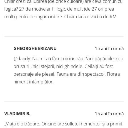
Chiar crezi ca iubirea (de orice culoare) are ceva comun cu
logica? 27 de motive ar fi ilogic de mult (de 27 ori prea
mult) pentru o singura iubire. Chiar daca e vorba de RM.
GHEORGHE ERIZANU
15 ani în urmă
@dandy: Nu mi-au făcut niciun rău. Nici păpădiile, nici
brusturii, nici stejarii, nici ghindele. Ceilalți au fost
personaje ale piesei. Fauna era din spectacol. Flora a
nimerit întâmplător.
VLADIMIR B.
15 ani în urmă
„Viaţa e o trădare. Oricine are sufletul nemuritor şi a primit