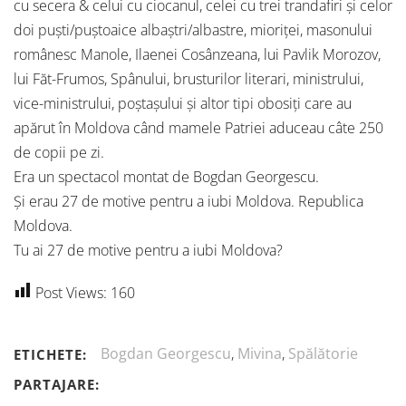
cu secera & celui cu ciocanul, celei cu trei trandafiri și celor
doi puști/puștoaice albaștri/albastre, mioriței, masonului
românesc Manole, Ilaenei Cosânzeana, lui Pavlik Morozov,
lui Făt-Frumos, Spânului, brusturilor literari, ministrului,
vice-ministrului, poștașului și altor tipi obosiți care au
apărut în Moldova când mamele Patriei aduceau câte 250
de copii pe zi.
Era un spectacol montat de Bogdan Georgescu.
Și erau 27 de motive pentru a iubi Moldova. Republica
Moldova.
Tu ai 27 de motive pentru a iubi Moldova?
Post Views:
160
Bogdan Georgescu
,
Mivina
,
Spălătorie
ETICHETE:
PARTAJARE: