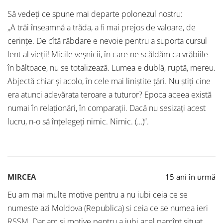
Să vedeţi ce spune mai departe polonezul nostru:
„A trăi înseamnă a trăda, a fi mai prejos de valoare, de
cerinţe. De cîtă răbdare e nevoie pentru a suporta cursul
lent al vieţii! Micile veşnicii, în care ne scăldăm ca vrăbiile
în băltoace, nu se totalizează. Lumea e dublă, ruptă, mereu.
Abjectă chiar şi acolo, în cele mai liniştite ţări. Nu ştiţi cine
era atunci adevărata teroare a tuturor? Epoca aceea există
numai în relaţionări, în comparaţii. Dacă nu sesizaţi acest
lucru, n-o să înţelegeţi nimic. Nimic. (…)”.
MIRCEA
15 ani în urmă
Eu am mai multe motive pentru a nu iubi ceia ce se
numeste azi Moldova (Republica) si ceia ce se numea ieri
RSSM. Dar am si motive pentru a iubi acel pamînt situat