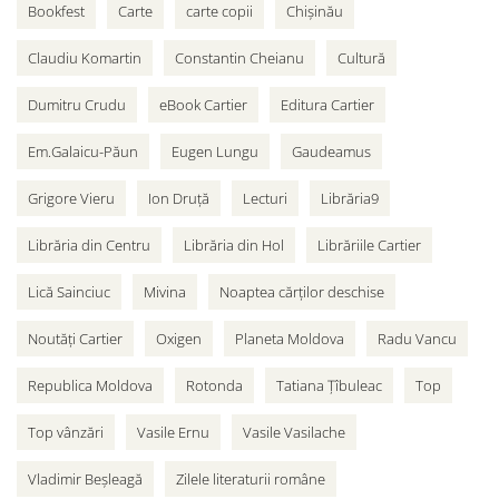
Bookfest
Carte
carte copii
Chișinău
Claudiu Komartin
Constantin Cheianu
Cultură
Dumitru Crudu
eBook Cartier
Editura Cartier
Em.Galaicu-Păun
Eugen Lungu
Gaudeamus
Grigore Vieru
Ion Druță
Lecturi
Librăria9
Librăria din Centru
Librăria din Hol
Librăriile Cartier
Lică Sainciuc
Mivina
Noaptea cărților deschise
Noutăți Cartier
Oxigen
Planeta Moldova
Radu Vancu
Republica Moldova
Rotonda
Tatiana Țîbuleac
Top
Top vânzări
Vasile Ernu
Vasile Vasilache
Vladimir Beșleagă
Zilele literaturii române