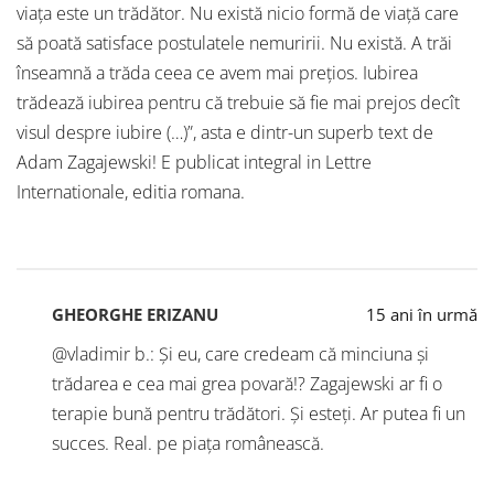
viaţa este un trădător. Nu există nicio formă de viaţă care
să poată satisface postulatele nemuririi. Nu există. A trăi
înseamnă a trăda ceea ce avem mai preţios. Iubirea
trădează iubirea pentru că trebuie să fie mai prejos decît
visul despre iubire (…)”, asta e dintr-un superb text de
Adam Zagajewski! E publicat integral in Lettre
Internationale, editia romana.
GHEORGHE ERIZANU
15 ani în urmă
@vladimir b.: Și eu, care credeam că minciuna și
trădarea e cea mai grea povară!? Zagajewski ar fi o
terapie bună pentru trădători. Și esteți. Ar putea fi un
succes. Real. pe piața românească.