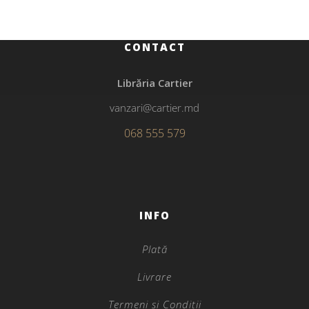
CONTACT
Librăria Cartier
vanzari@cartier.md
068 555 579
INFO
Plată
Livrare
Termeni și Condiții