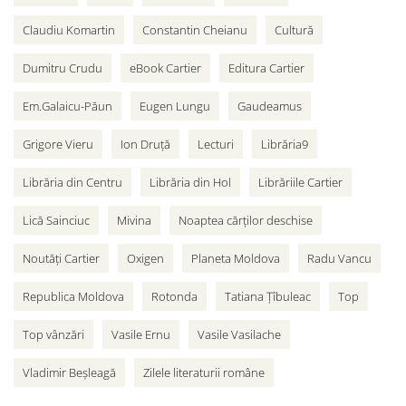
Claudiu Komartin
Constantin Cheianu
Cultură
Dumitru Crudu
eBook Cartier
Editura Cartier
Em.Galaicu-Păun
Eugen Lungu
Gaudeamus
Grigore Vieru
Ion Druță
Lecturi
Librăria9
Librăria din Centru
Librăria din Hol
Librăriile Cartier
Lică Sainciuc
Mivina
Noaptea cărților deschise
Noutăți Cartier
Oxigen
Planeta Moldova
Radu Vancu
Republica Moldova
Rotonda
Tatiana Țîbuleac
Top
Top vânzări
Vasile Ernu
Vasile Vasilache
Vladimir Beșleagă
Zilele literaturii române