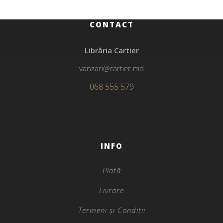
CONTACT
Librăria Cartier
vanzari@cartier.md
068 555 579
INFO
Plată
Livrare
Termeni și Condiții