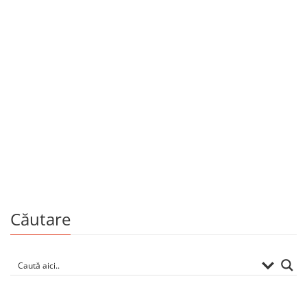
13 mai 2011
Comunicat: Zilele Literaturii Române /
Ediţia a II-a
Perioada: 18–20 Mai 2011 În perioada 18-20 mai 2011 la
Chişinău şi Bălţi va avea loc a doua ediţie a Zilelor
Literaturii Române. Trei zile în care cititorii vor avea […]
Căutare