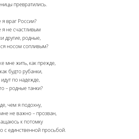
еницы превратились.
 я враг России?
 я не счастливым
ки другие, родные,
лся носом сопливым?
е мне жить, как прежде,
 как будто рубанки,
 идут по надежде,
то – родные танки?
е, чем я подохну,
 мне не важно – прозван,
ращаюсь к потомку
о с единственной просьбой.