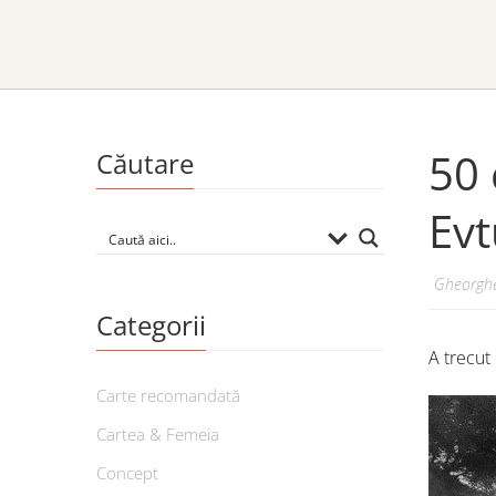
50 
Căutare
Evt
Gheorghe
Categorii
A trecut
Carte recomandată
Cartea & Femeia
Concept