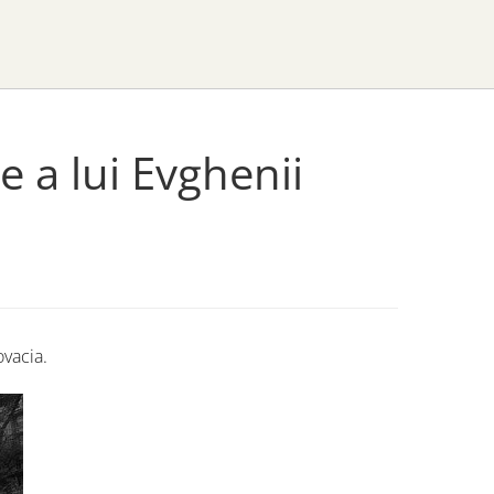
e a lui Evghenii
ovacia.