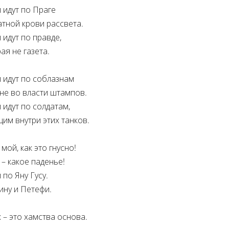
 идут по Праге
атной крови рассвета.
 идут по правде,
ая не газета.
 идут по соблазнам
не во власти штампов.
 идут по солдатам,
им внутри этих танков.
мой, как это гнусно!
– какое паденье!
 по Яну Гусу.
ину и Петефи.
 – это хамства основа.