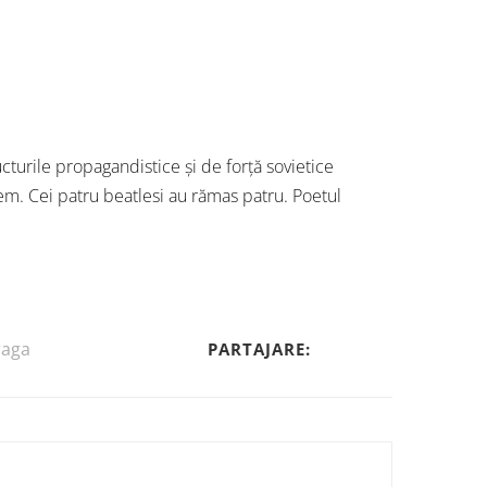
ucturile propagandistice și de forță sovietice
em. Cei patru beatlesi au rămas patru. Poetul
raga
PARTAJARE: