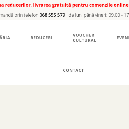
iua reducerilor, livrarea gratuită pentru comenzile online
mandă prin telefon
068 555 579
de luni până vineri: 09.00 - 1
VOUCHER
ĂRIA
REDUCERI
EVEN
CULTURAL
CONTACT