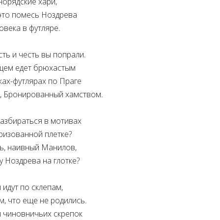
норядские хари,
 это помесь Ноздрева
овека в футляре.
ть и честь вы попрали.
щем едет брюхастым
ках-футлярах по Праге
х, Бронированный хамством.
разбираться в мотивах
ризованной плетке?
ь, наивный Манилов,
у Ноздрева на глотке?
 идут по склепам,
м, что еще не родились.
и чиновничьих скрепок