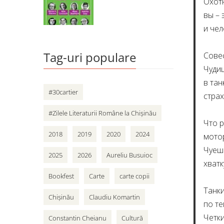
Охот
вы –
и чел
Tag-uri populare
Совес
Чуди
в тан
#30cartier
стра
#Zilele Literaturii Române la Chișinău
Что 
2018
2019
2020
2024
мото
Чуеш
2025
2026
Aureliu Busuioc
хватк
Bookfest
Carte
carte copii
Танки
Chișinău
Claudiu Komartin
по те
Четк
Constantin Cheianu
Cultură