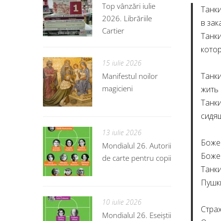
Top vânzări iulie
Танки
2026. Librăriile
в зак
Cartier
Танки
котор
15 iulie 2026
Танки
Manifestul noilor
magicieni
жить 
Танки
сидящ
13 iulie 2026
Боже 
Mondialul 26. Autorii
Боже 
de carte pentru copii
Танки
Пушк
10 iulie 2026
Страх
Mondialul 26. Eseiștii