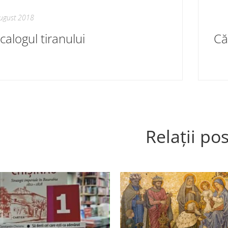
ugust 2018
calogul tiranului
Relații pos