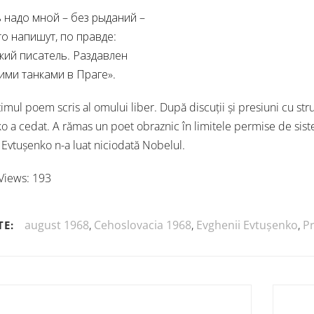
 надо мной – без рыданий –
о напишут, по правде:
кий писатель. Раздавлен
ими танками в Праге».
timul poem scris al omului liber. După discuții și presiuni cu str
o a cedat. A rămas un poet obraznic în limitele permise de sist
 Evtușenko n-a luat niciodată Nobelul.
Views:
193
august 1968
,
Cehoslovacia 1968
,
Evghenii Evtușenko
,
P
TE: