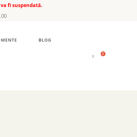
 va fi suspendată.
7.00
IMENTE
BLOG
0
0