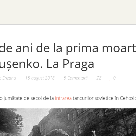
de ani de la prima moart
ușenko. La Praga
 Erizanu
15 august 2018
5 Comentarii
ZZ
0
 o jumătate de secol de la
intrarea
tancurilor sovietice în Cehosl