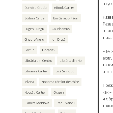
в гус
Dumitru Crudu
eBook Cartier
Разве
Editura Cartier
Em.Galaicu-Păun
Разве
Eugen Lungu
Gaudeamus
в тан
тыка
Grigore Vieru
Ion Druță
Lecturi
Librăria9
Чем ж
если,
Librăria din Centru
Librăria din Hol
танки
что э
Librăriile Cartier
Lică Sainciuc
Mivina
Noaptea cărților deschise
Прежд
как –
Noutăți Cartier
Oxigen
я об
Planeta Moldova
Radu Vancu
тольк