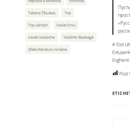
Republica Moldova
Rotonda
Пусть
Tatiana Țîbuleac
Top
прост
«Русс
Top vânzări
Vasile Ernu
русск
Vasile Vasilache
Vladimir Beșleagă
A fost ul
Zilele literaturii române
Evtușenk
Evghenii
Post 
ETICHE