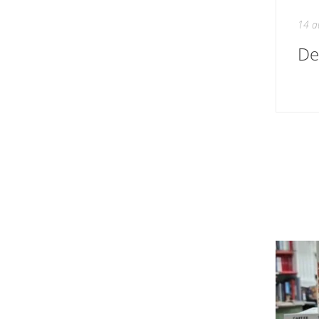
14 a
De