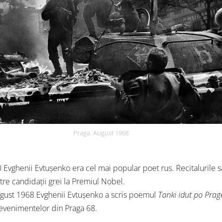
Praga. August 1968
60 Evghenii Evtușenko era cel mai popular poet rus. Recitalurile 
tre candidații grei la Premiul Nobel.
gust 1968 Evghenii Evtușenko a scris poemul
Tanki idut po Prag
evenimentelor din Praga 68.