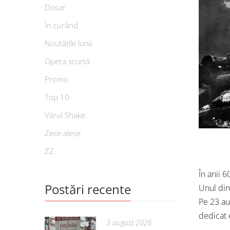
Dosar
În curând
Noutățile lunii
Opera scurtă
Promo
Top 10
Vărul Shake
Zece alese
ZZ
În anii 
Postări recente
Unul din
Pe 23 au
dedicat 
3 august 2026