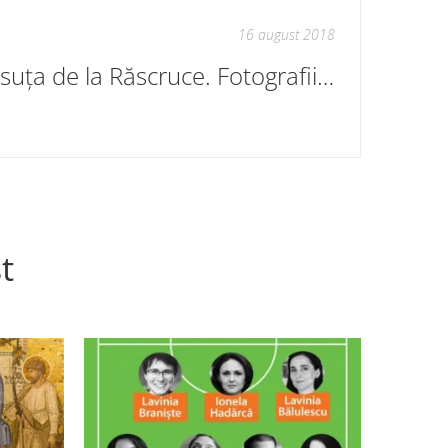
16 august 2018
Căsuța de la Răscruce. Fotografii. Zece alese
t