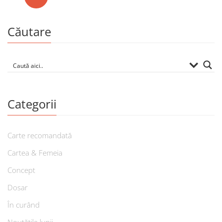
Căutare
Categorii
Carte recomandată
Cartea & Femeia
Concept
Dosar
În curând