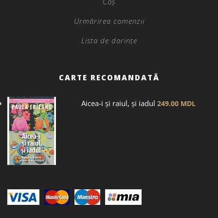
Coș
Urmărirea comenzii
Lista de dorințe
CARTE RECOMANDATĂ
Aicea-i și raiul, și iadul
249.00
MDL