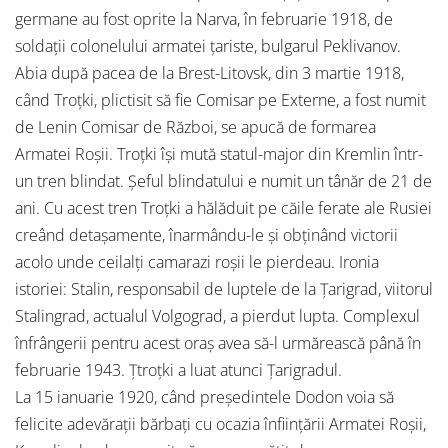
germane au fost oprite la Narva, în februarie 1918, de
soldații colonelului armatei țariste, bulgarul Peklivanov.
Abia după pacea de la Brest-Litovsk, din 3 martie 1918,
când Troțki, plictisit să fie Comisar pe Externe, a fost numit
de Lenin Comisar de Război, se apucă de formarea
Armatei Roșii. Troțki își mută statul-major din Kremlin într-
un tren blindat. Șeful blindatului e numit un tânăr de 21 de
ani. Cu acest tren Troțki a hălăduit pe căile ferate ale Rusiei
creând detașamente, înarmându-le și obținând victorii
acolo unde ceilalți camarazi roșii le pierdeau. Ironia
istoriei: Stalin, responsabil de luptele de la Țarigrad, viitorul
Stalingrad, actualul Volgograd, a pierdut lupta. Complexul
înfrângerii pentru acest oraș avea să-l urmărească până în
februarie 1943. Țtroțki a luat atunci Țarigradul.
La 15 ianuarie 1920, când președintele Dodon voia să
felicite adevărații bărbați cu ocazia înființării Armatei Roșii,