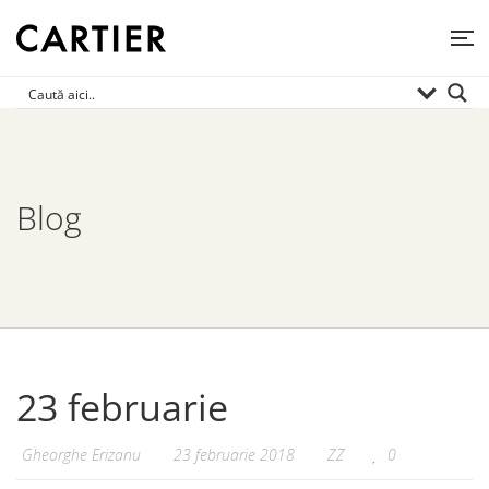
Blog
23 februarie
Gheorghe Erizanu
23 februarie 2018
ZZ
0