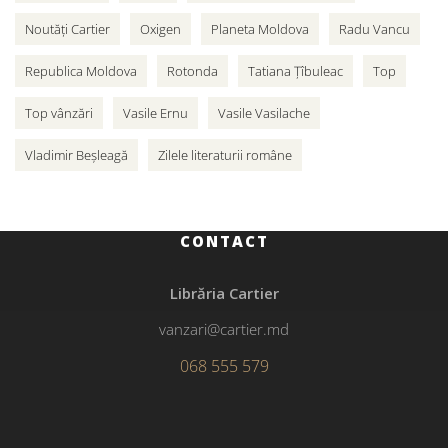
Noutăți Cartier
Oxigen
Planeta Moldova
Radu Vancu
Republica Moldova
Rotonda
Tatiana Țîbuleac
Top
Top vânzări
Vasile Ernu
Vasile Vasilache
Vladimir Beșleagă
Zilele literaturii române
CONTACT
Librăria Cartier
vanzari@cartier.md
068 555 579