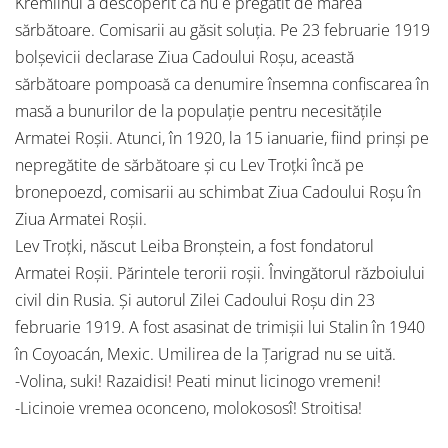
Kremlinul a descoperit că nu e pregătit de marea
sărbătoare. Comisarii au găsit soluția. Pe 23 februarie 1919
bolșevicii declarase Ziua Cadoului Roșu, această
sărbătoare pompoasă ca denumire însemna confiscarea în
masă a bunurilor de la populație pentru necesitățile
Armatei Roșii. Atunci, în 1920, la 15 ianuarie, fiind prinși pe
nepregătite de sărbătoare și cu Lev Troțki încă pe
bronepoezd, comisarii au schimbat Ziua Cadoului Roșu în
Ziua Armatei Roșii.
Lev Troțki, născut Leiba Bronștein, a fost fondatorul
Armatei Roșii. Părintele terorii roșii. Învingătorul războiului
civil din Rusia. Și autorul Zilei Cadoului Roșu din 23
februarie 1919. A fost asasinat de trimișii lui Stalin în 1940
în Coyoacán, Mexic. Umilirea de la Țarigrad nu se uită.
-Volina, suki! Razaidisi! Peati minut licinogo vremeni!
-Licinoie vremea oconceno, molokososî! Stroitisa!