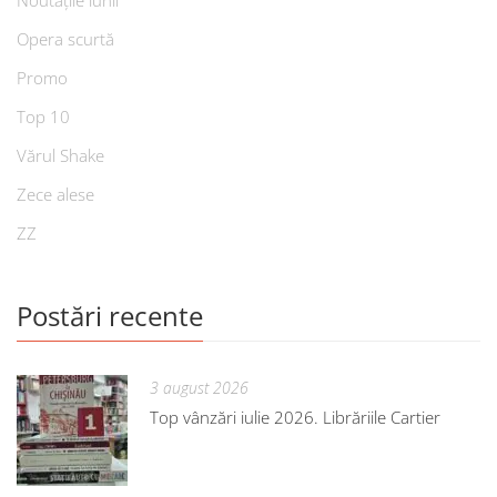
Noutățile lunii
Opera scurtă
Promo
Top 10
Vărul Shake
Zece alese
ZZ
Postări recente
3 august 2026
Top vânzări iulie 2026. Librăriile Cartier