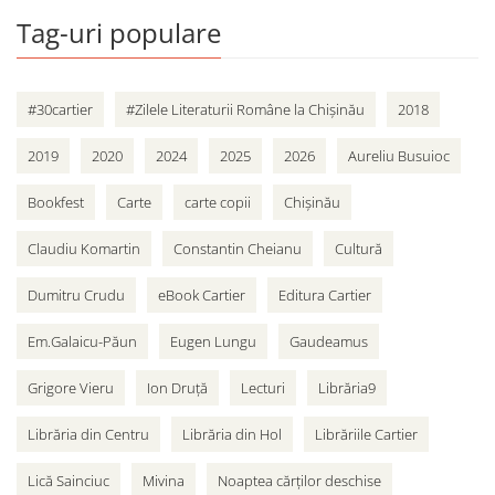
Tag-uri populare
#30cartier
#Zilele Literaturii Române la Chișinău
2018
2019
2020
2024
2025
2026
Aureliu Busuioc
Bookfest
Carte
carte copii
Chișinău
Claudiu Komartin
Constantin Cheianu
Cultură
Dumitru Crudu
eBook Cartier
Editura Cartier
Em.Galaicu-Păun
Eugen Lungu
Gaudeamus
Grigore Vieru
Ion Druță
Lecturi
Librăria9
Librăria din Centru
Librăria din Hol
Librăriile Cartier
Lică Sainciuc
Mivina
Noaptea cărților deschise