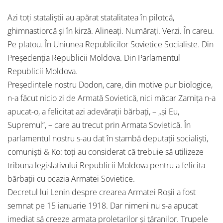
Azi toți stataliștii au apărat statalitatea în pilotcă,
ghimnastiorcă și în kirză. Alineați. Numărați. Verzi. În careu.
Pe platou. În Uniunea Republicilor Sovietice Socialiste. Din
Președenția Republicii Moldova. Din Parlamentul
Republicii Moldova.
Președintele nostru Dodon, care, din motive pur biologice,
n-a făcut nicio zi de Armată Sovietică, nici măcar Zarnița n-a
apucat-o, a felicitat azi adevărații bărbați, – „și Eu,
Supremul”, – care au trecut prin Armata Sovietică. În
parlamentul nostru s-au dat în stambă deputații socialiști,
comuniști & Ko: toți au considerat că trebuie să utilizeze
tribuna legislativului Republicii Moldova pentru a felicita
bărbații cu ocazia Armatei Sovietice.
Decretul lui Lenin despre crearea Armatei Roșii a fost
semnat pe 15 ianuarie 1918. Dar nimeni nu s-a apucat
imediat să creeze armata proletarilor și țăranilor. Trupele