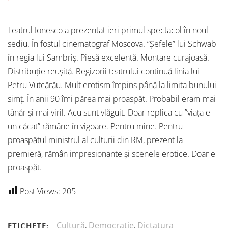
Teatrul Ionesco a prezentat ieri primul spectacol în noul
sediu. În fostul cinematograf Moscova. ”Șefele” lui Schwab
în regia lui Sambriș. Piesă excelentă. Montare curajoasă.
Distribuție reușită. Regizorii teatrului continuă linia lui
Petru Vutcărău. Mult erotism împins până la limita bunului
simț. În anii 90 îmi părea mai proaspăt. Probabil eram mai
tânăr și mai viril. Acu sunt vlăguit. Doar replica cu ”viața e
un căcat” rămâne în vigoare. Pentru mine. Pentru
proaspătul ministrul al culturii din RM, prezent la
premieră, rămân impresionante și scenele erotice. Doar e
proaspăt.
Post Views:
205
Cultură
,
Democratie
,
Dictatura
ETICHETE: