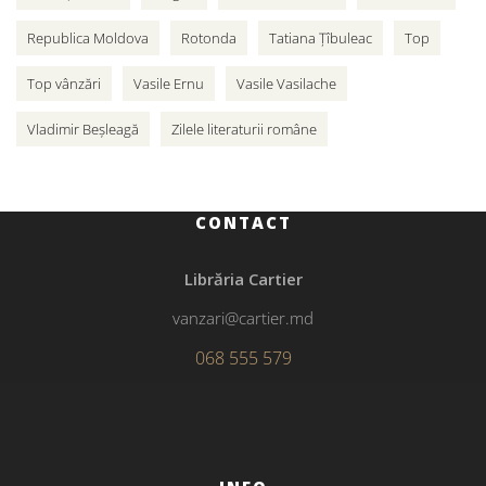
Republica Moldova
Rotonda
Tatiana Țîbuleac
Top
Top vânzări
Vasile Ernu
Vasile Vasilache
Vladimir Beșleagă
Zilele literaturii române
CONTACT
Librăria Cartier
vanzari@cartier.md
068 555 579