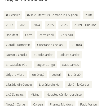
#30cartier
#Zilele Literaturii Române la Chișinău
2018
2019
2020
2024
2025
2026
Aureliu Busuioc
Bookfest
Carte
carte copii
Chișinău
Claudiu Komartin
Constantin Cheianu
Cultură
Dumitru Crudu
eBook Cartier
Editura Cartier
Em.Galaicu-Păun
Eugen Lungu
Gaudeamus
Grigore Vieru
Ion Druță
Lecturi
Librăria9
Librăria din Centru
Librăria din Hol
Librăriile Cartier
Lică Sainciuc
Mivina
Noaptea cărților deschise
Noutăți Cartier
Oxigen
Planeta Moldova
Radu Vancu