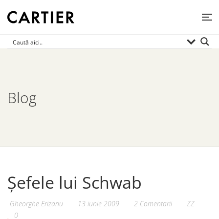
Blog
Șefele lui Schwab
Gheorghe Erizanu
13 iunie 2009
2 Comentarii
ZZ
0