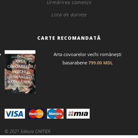
Urmărirea comenzii
Lista de dorințe
CARTE RECOMANDATĂ
Arta covoarelor vechi românești
basarabene
799.00
MDL
© 2021 Editura CARTIER.