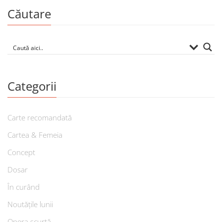
Căutare
Categorii
Carte recomandată
Cartea & Femeia
Concept
Dosar
În curând
Noutățile lunii
Opera scurtă