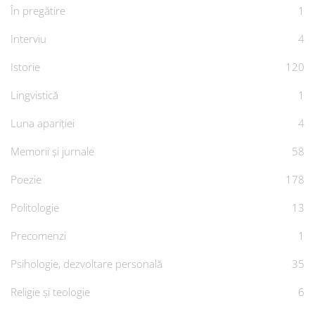
În pregătire
1
Interviu
4
Istorie
120
Lingvistică
1
Luna apariției
4
Memorii și jurnale
58
Poezie
178
Politologie
13
Precomenzi
1
Psihologie, dezvoltare personală
35
Religie și teologie
6