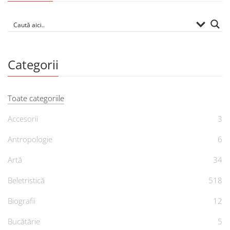
Categorii
Toate categoriile
Accesorii
3
Antropologie
6
Artă
34
Beletristică
518
Biografii
12
Bucătărie
5