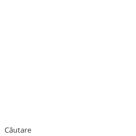
Copii și adolescenți
186.00
MDL
Louisiana se întoarce acasă
De
KATE DICAMILLO
Căutare