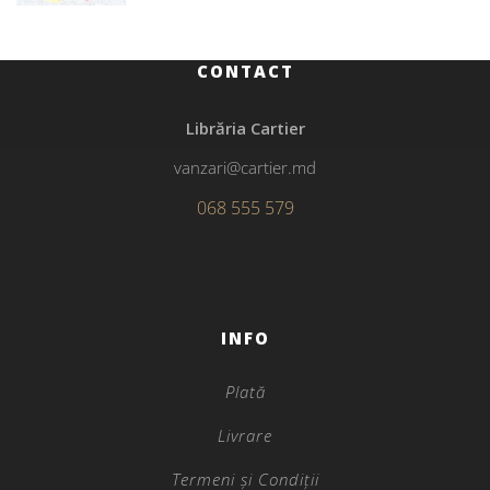
CONTACT
Librăria Cartier
vanzari@cartier.md
068 555 579
INFO
Plată
Livrare
Termeni și Condiții