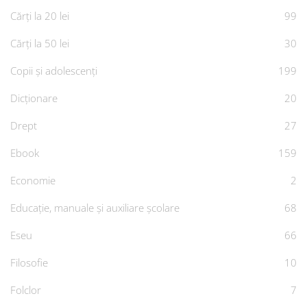
Cărți la 20 lei
99
Cărți la 50 lei
30
Copii și adolescenți
199
Dicționare
20
Drept
27
Ebook
159
Economie
2
Educație, manuale și auxiliare școlare
68
Eseu
66
Filosofie
10
Folclor
7