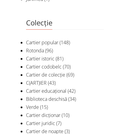
Colecție
Cartier popular
(148)
Rotonda
(96)
Cartier istoric
(81)
Cartier codobelc
(70)
Cartier de colecție
(69)
C(ART)IER
(43)
Cartier educațional
(42)
Biblioteca deschisă
(34)
Verde
(15)
Cartier dicționar
(10)
Cartier juridic
(7)
Cartier de noapte
(3)