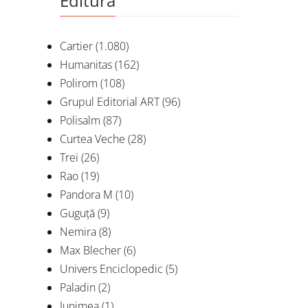
Editura
Cartier
(1.080)
Humanitas
(162)
C’es
Polirom
(108)
révolut
Grupul Editorial ART
(96)
Polisalm
(87)
De
MAR
Curtea Veche
(28)
Trei
(26)
Rao
(19)
Pandora M
(10)
Guguță
(9)
Nemira
(8)
Max Blecher
(6)
Univers Enciclopedic
(5)
Paladin
(2)
Junimea
(1)