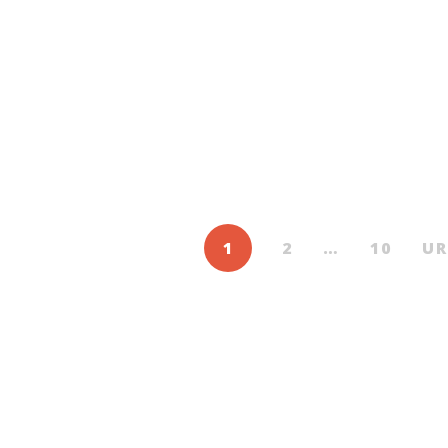
Ebook
Ebook
t ma première
Câinele de bronz
Câi
ion. Volez-la-moi
De
EMANUELA IURKIN
De
E
IA-PAULA ERIZANU
1
2
…
10
U