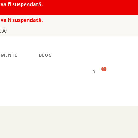
 va fi suspendată.
 va fi suspendată.
7.00
IMENTE
BLOG
0
0