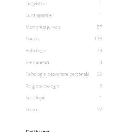
Lingvistică
1
Luna apariției
1
Memorii și jurnale
57
Aventur
Poezie
178
De
PE
Politologie
13
Precomenzi
3
Psihologie, dezvoltare personală
35
Religie și teologie
6
Sociologie
1
Teatru
17