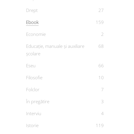
Drept
27
Ebook
159
Economie
2
Amintir
Educație, manuale și auxiliare
68
a
școlare
D
Eseu
66
Filosofie
10
Folclor
7
În pregătire
3
Interviu
4
Istorie
119