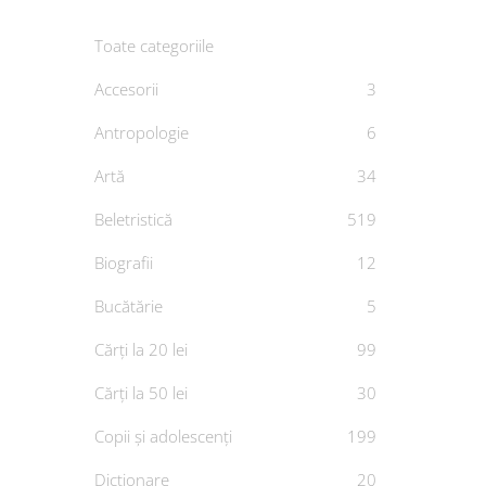
Toate categoriile
Accesorii
3
Antropologie
6
157 de
Artă
34
De
ALE
Beletristică
519
Biografii
12
Bucătărie
5
Cărți la 20 lei
99
Cărți la 50 lei
30
Copii și adolescenți
199
Dicționare
20