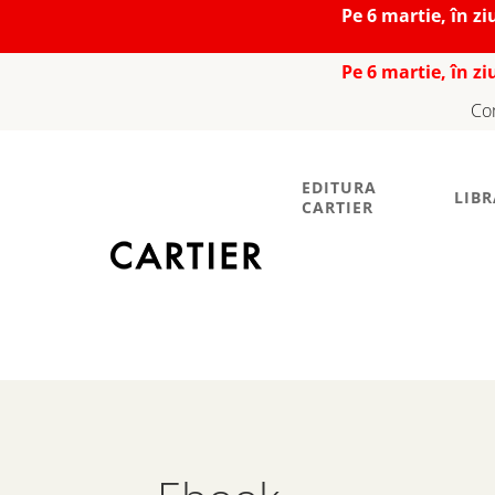
Pe 6 martie, în z
Pe 6 martie, în z
Co
EDITURA
LIBR
CARTIER