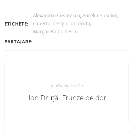
Alexandru Cosmescu
,
Aureliu Busuioc
,
coperta
,
design
,
ion druță
,
ETICHETE:
Margareta Curtescu
PARTAJARE:
8 octombrie 2013
Ion Druță. Frunze de dor