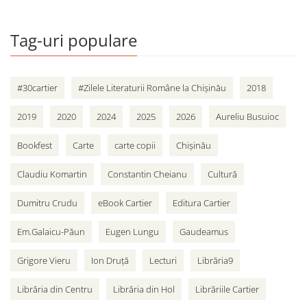
Tag-uri populare
#30cartier
#Zilele Literaturii Române la Chișinău
2018
2019
2020
2024
2025
2026
Aureliu Busuioc
Bookfest
Carte
carte copii
Chișinău
Claudiu Komartin
Constantin Cheianu
Cultură
Dumitru Crudu
eBook Cartier
Editura Cartier
Em.Galaicu-Păun
Eugen Lungu
Gaudeamus
Grigore Vieru
Ion Druță
Lecturi
Librăria9
Librăria din Centru
Librăria din Hol
Librăriile Cartier