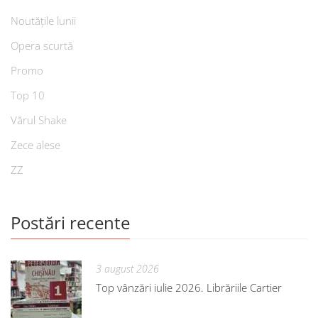
Noutățile lunii
Opera scurtă
Promo
Top 10
Vărul Shake
Zece alese
ZZ
Postări recente
3 august 2026
Top vânzări iulie 2026. Librăriile Cartier