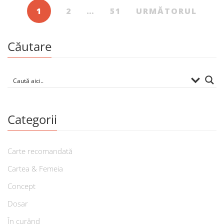
1
2
…
51
URMĂTORUL
Căutare
Categorii
Carte recomandată
Cartea & Femeia
Concept
Dosar
În curând