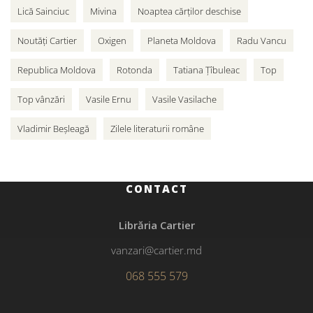
Lică Sainciuc
Mivina
Noaptea cărților deschise
Noutăți Cartier
Oxigen
Planeta Moldova
Radu Vancu
Republica Moldova
Rotonda
Tatiana Țîbuleac
Top
Top vânzări
Vasile Ernu
Vasile Vasilache
Vladimir Beșleagă
Zilele literaturii române
CONTACT
Librăria Cartier
vanzari@cartier.md
068 555 579