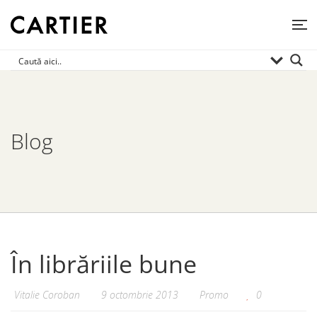
Blog
În librăriile bune
Vitalie Coroban
9 octombrie 2013
Promo
0