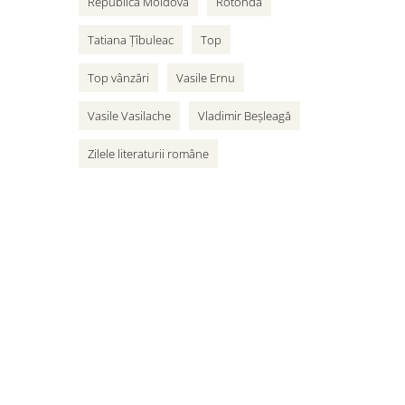
Republica Moldova
Rotonda
Tatiana Țîbuleac
Top
Top vânzări
Vasile Ernu
Vasile Vasilache
Vladimir Beșleagă
Zilele literaturii române