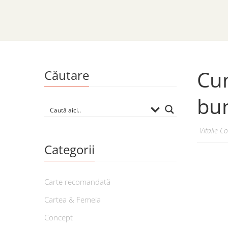
Cum
Căutare
bu
Vitalie C
Categorii
Carte recomandată
Cartea & Femeia
Concept