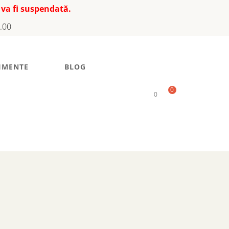
 va fi suspendată.
7.00
IMENTE
BLOG
0
0