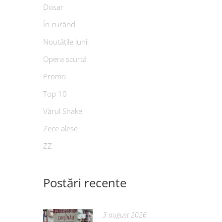
Dosar
În curând
Noutățile lunii
Opera scurtă
Promo
Top 10
Vărul Shake
Zece alese
ZZ
Postări recente
3 august 2026