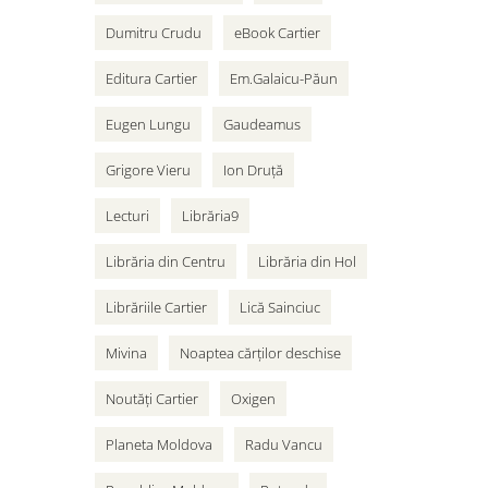
Dumitru Crudu
eBook Cartier
Editura Cartier
Em.Galaicu-Păun
Eugen Lungu
Gaudeamus
Grigore Vieru
Ion Druță
Lecturi
Librăria9
Librăria din Centru
Librăria din Hol
Librăriile Cartier
Lică Sainciuc
Mivina
Noaptea cărților deschise
Noutăți Cartier
Oxigen
Planeta Moldova
Radu Vancu