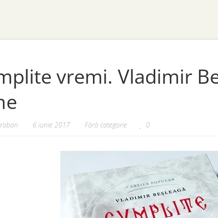
plite vremi. Vladimir Beș
ne
oroban
6 iunie 2017
Fără categorie
0