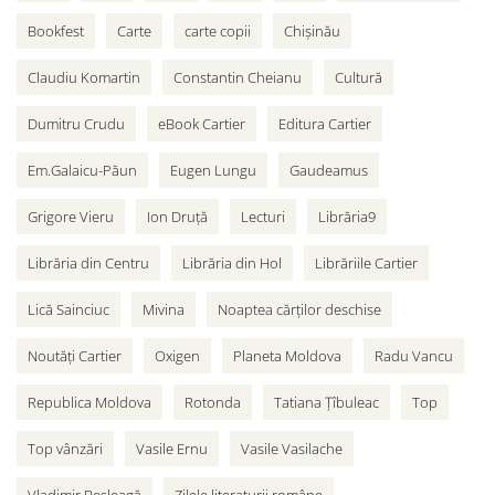
Bookfest
Carte
carte copii
Chișinău
Claudiu Komartin
Constantin Cheianu
Cultură
Dumitru Crudu
eBook Cartier
Editura Cartier
Em.Galaicu-Păun
Eugen Lungu
Gaudeamus
Grigore Vieru
Ion Druță
Lecturi
Librăria9
Librăria din Centru
Librăria din Hol
Librăriile Cartier
Lică Sainciuc
Mivina
Noaptea cărților deschise
Noutăți Cartier
Oxigen
Planeta Moldova
Radu Vancu
Republica Moldova
Rotonda
Tatiana Țîbuleac
Top
Top vânzări
Vasile Ernu
Vasile Vasilache