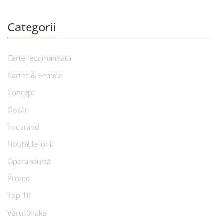
Categorii
Carte recomandată
Cartea & Femeia
Concept
Dosar
În curând
Noutățile lunii
Opera scurtă
Promo
Top 10
Vărul Shake