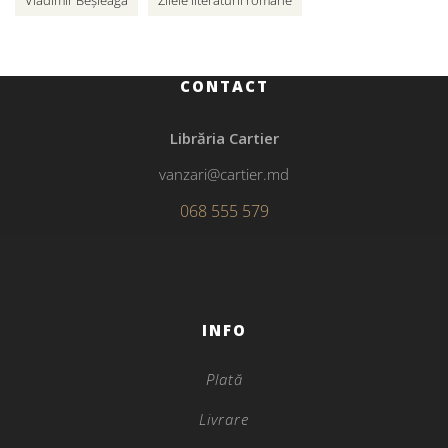
Vladimir Beșleagă
Zilele literaturii române
CONTACT
Librăria Cartier
vanzari@cartier.md
068 555 579
INFO
Plată
Livrare