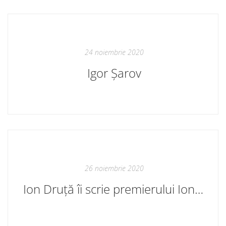
24 noiembrie 2020
Igor Șarov
26 noiembrie 2020
Ion Druță îi scrie premierului Ion Chicu