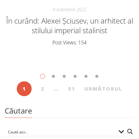
4 octombrie 2022
În curând: Alexei Șciusev, un arhitect al
stilului imperial stalinist
Post Views: 154
1
2
…
51
URMĂTORUL
Căutare