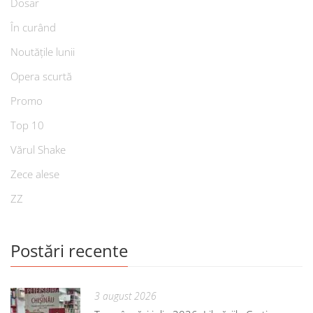
Dosar
În curând
Noutățile lunii
Opera scurtă
Promo
Top 10
Vărul Shake
Zece alese
ZZ
Postări recente
3 august 2026