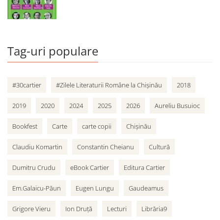
Tag-uri populare
#30cartier
#Zilele Literaturii Române la Chișinău
2018
2019
2020
2024
2025
2026
Aureliu Busuioc
Bookfest
Carte
carte copii
Chișinău
Claudiu Komartin
Constantin Cheianu
Cultură
Dumitru Crudu
eBook Cartier
Editura Cartier
Em.Galaicu-Păun
Eugen Lungu
Gaudeamus
Grigore Vieru
Ion Druță
Lecturi
Librăria9