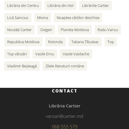
Librăria din Centru
Librăria din Hol
Librăriile Cartier
Lică Sainciuc
Mivina
Noaptea cărților deschise
Noutăți Cartier
Oxigen
Planeta Moldova
Radu Vancu
Republica Moldova
Rotonda
Tatiana Țîbuleac
Top
Top vânzări
Vasile Ernu
Vasile Vasilache
Vladimir Beșleagă
Zilele literaturii române
CONTACT
Librăria Cartier
vanzari@cartier.md
068 555 579