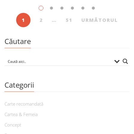
1
2
…
51
URMĂTORUL
Căutare
Categorii
Carte recomandată
Cartea & Femeia
Concept