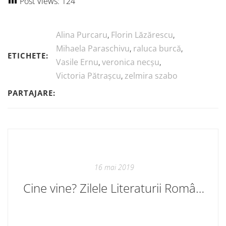
Post Views:
124
Alina Purcaru
,
Florin Lăzărescu
,
Mihaela Paraschivu
,
raluca burcă
,
ETICHETE:
Vasile Ernu
,
veronica necșu
,
Victoria Pătrașcu
,
zelmira szabo
PARTAJARE:
16 mai 2019
Cine vine? Zilele Literaturii Române la Chișinău 21-24 mai 2019