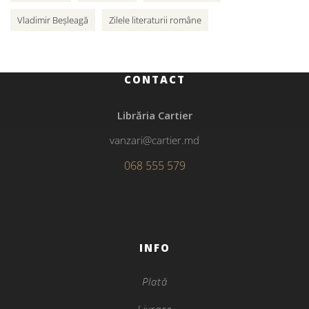
Vladimir Beșleagă
Zilele literaturii române
CONTACT
Librăria Cartier
vanzari@cartier.md
068 555 579
INFO
Plată