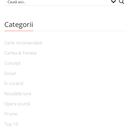
Categorii
Carte recomandată
Cartea & Femeia
Concept
Dosar
În curând
Noutățile lunii
Opera scurtă
Promo
Top 10