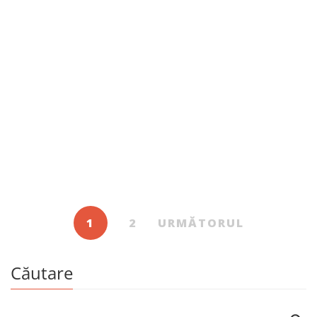
20 martie 2014
Ion Druță. Clopotnița. În librăriile bune
1
2
URMĂTORUL
Căutare