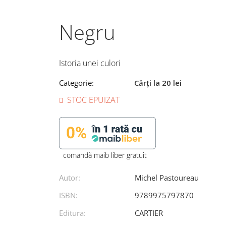
Negru
Istoria unei culori
Categorie:
Cărți la 20 lei
STOC EPUIZAT
comandã maib liber gratuit
Autor:
Michel Pastoureau
ISBN:
9789975797870
Editura:
CARTIER