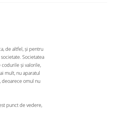
a, de altfel, și pentru
 societate. Societatea
 codurile și valorile,
mai mult, nu aparatul
e, deoarece omul nu
cest punct de vedere,