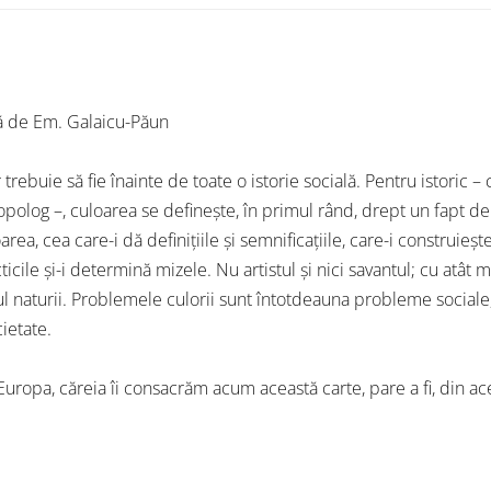
ă de Em. Galaicu-Păun
 trebuie să fie înainte de toate o istorie socială. Pentru istoric – c
opolog –, culoarea se definește, în primul rând, drept un fapt de
rea, cea care-i dă definiţiile și semnificaţiile, care-i construiește
icile și-i determină mizele. Nu artistul și nici savantul; cu atât 
ul naturii. Problemele culorii sunt întotdeauna probleme social
cietate.
n Europa, căreia îi consacrăm acum aceas­tă carte, pare a fi, din a