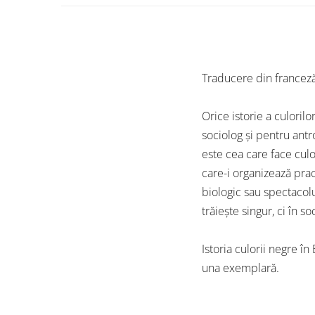
Traducere din francez
Orice istorie a culorilor
sociolog și pentru antr
este cea care face culoa
care-i organizează pract
biologic sau spectacol
trăiește singur, ci în so
Istoria culorii negre î
una exemplară.