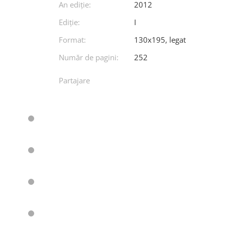
An ediţie:
2012
Ediţie:
I
Format:
130x195, legat
Număr de pagini:
252
Partajare