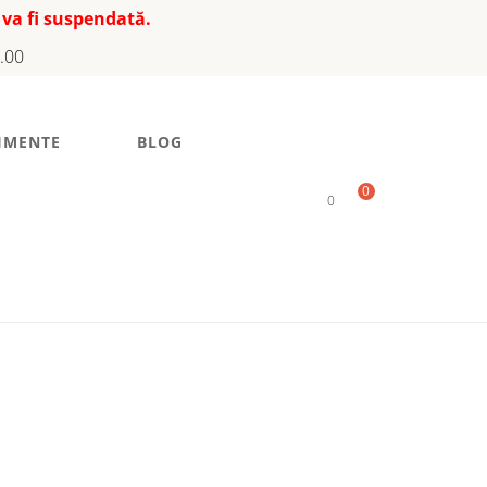
 va fi suspendată.
7.00
IMENTE
BLOG
0
0