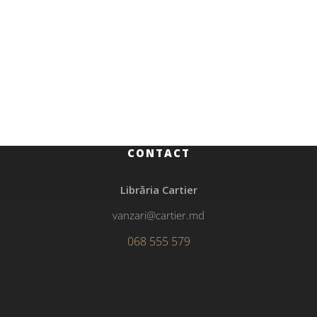
Educație, manuale și auxiliare școlare
139.00
MDL
Metodologia și etica cercetării economice
CONTACT
Librăria Cartier
vanzari@cartier.md
068 555 579