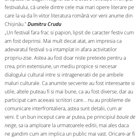
festivalului, că unele dintre cele mai mari opere literare pe
care la va da în viitor literatura română vor veni anume din
Chișinău.”
Dumitru Crudu
„Un festival fara frac si papion, lipsit de caracter festiv cum
am fost deprinsi. Mai mult decat atat, am impresia ca
adevaratul festival s-a intamplat in afara activitatilor
propriu-zise. Astea au fost doar niste pretexte pentru a
crea, prin extensiune, un mediu propice si necesar
dialogului cultural intre si intrageneratii de pe ambele
maluri culturale. Ca anumite secvente au fost interesante si
utile, altele puteau fi si mai bune, ca au fost diverse, dar au
participat cam aceeasi scriitori care… nu au probleme de
comunicare interfrontaliera, astea sunt detalii, cum ar
veni. E un bun inceput care ar putea, pe principiul
boule de
neige
, sa ia amploare la urmatoarele editii, mai ales daca
ne gandim cum am implica un public mai vast. Oricare-ar fi