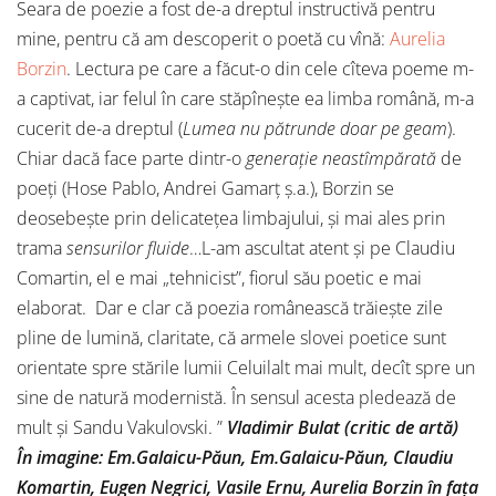
Seara de poezie a fost de-a dreptul instructivă pentru
mine, pentru că am descoperit o poetă cu vînă:
Aurelia
Borzin
. Lectura pe care a făcut-o din cele cîteva poeme m-
a captivat, iar felul în care stăpîneşte ea limba română, m-a
cucerit de-a dreptul (
Lumea nu pătrunde doar pe geam
).
Chiar dacă face parte dintr-o
generaţie neastîmpărată
de
poeţi (Hose Pablo, Andrei Gamarţ ş.a.), Borzin se
deosebeşte prin delicateţea limbajului, şi mai ales prin
trama
sensurilor fluide
…L-am ascultat atent şi pe Claudiu
Comartin, el e mai „tehnicist”, fiorul său poetic e mai
elaborat. Dar e clar că poezia românească trăieşte zile
pline de lumină, claritate, că armele slovei poetice sunt
orientate spre stările lumii Celuilalt mai mult, decît spre un
sine de natură modernistă. În sensul acesta pledează de
mult şi Sandu Vakulovski. ”
Vladimir Bulat (critic de artă)
În imagine: Em.Galaicu-Păun, Em.Galaicu-Păun, Claudiu
Komartin, Eugen Negrici, Vasile Ernu, Aurelia Borzin în fața