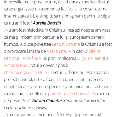
impresiile mele post-factum, testul daca a meritat efortul
sa se organizeze un asemenea festival si la ce se rezuma
insemnatatea lui, e simplu: sa ne imaginam pentru o clipa
ca nu ar fi fost.”
Aurelia Botrzin
„Nu am fost niciodată în Chișinău, însă azi noapte am visat
că mă plimbam prin parcurile lui și cunoșteam oameni
frumoși. A duce povestea
Lecturi Urbane
la Chișinău a fost
o provocare lansată de
Vasile Ernu
– în cadrul
Zilelor
Literaturii Române
– și, prin implicarea
Olgăi Răilean
și a
Victoriei Rudi
, totul a devenit posibil:
chisinau.orasulciteste.ro
. Lecturi Urbane
nu este doar un
proiect cultural, este o franciză a bunul simț cu zeci de
nuanțe locale și ritmuri specifice și nu mică mi-a fost inima
să văd cum s-a reflectat
povestea de la Chișinău
în media
de peste Prut.”
Adrian Ciubotaru
(initiatroul proiectului
Lecturi Urbane si Civika)
„Nu mai spune! ar zice unul. Îl înțeleg. Și pe mine mă