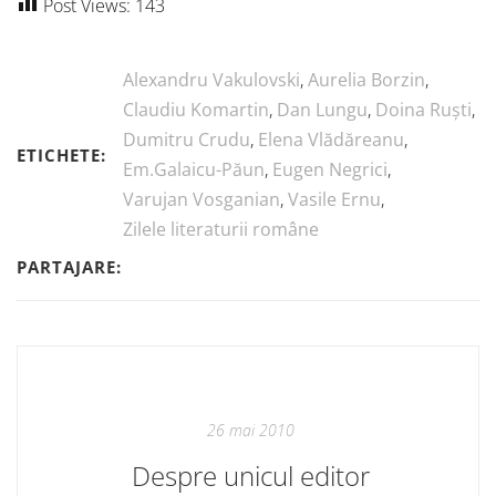
Post Views:
143
Alexandru Vakulovski
,
Aurelia Borzin
,
Claudiu Komartin
,
Dan Lungu
,
Doina Ruști
,
Dumitru Crudu
,
Elena Vlădăreanu
,
ETICHETE:
Em.Galaicu-Păun
,
Eugen Negrici
,
Varujan Vosganian
,
Vasile Ernu
,
Zilele literaturii române
PARTAJARE:
26 mai 2010
Despre unicul editor