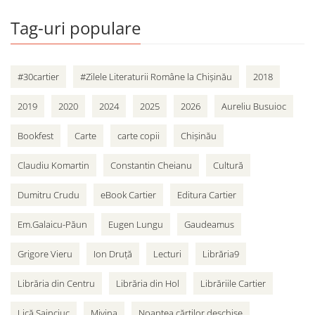
Tag-uri populare
#30cartier
#Zilele Literaturii Române la Chișinău
2018
2019
2020
2024
2025
2026
Aureliu Busuioc
Bookfest
Carte
carte copii
Chișinău
Claudiu Komartin
Constantin Cheianu
Cultură
Dumitru Crudu
eBook Cartier
Editura Cartier
Em.Galaicu-Păun
Eugen Lungu
Gaudeamus
Grigore Vieru
Ion Druță
Lecturi
Librăria9
Librăria din Centru
Librăria din Hol
Librăriile Cartier
Lică Sainciuc
Mivina
Noaptea cărților deschise