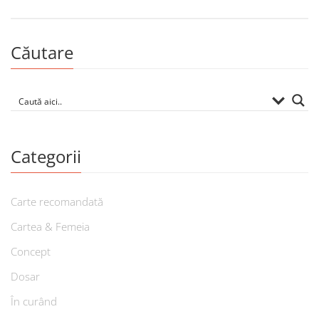
Căutare
Categorii
Carte recomandată
Cartea & Femeia
Concept
Dosar
În curând