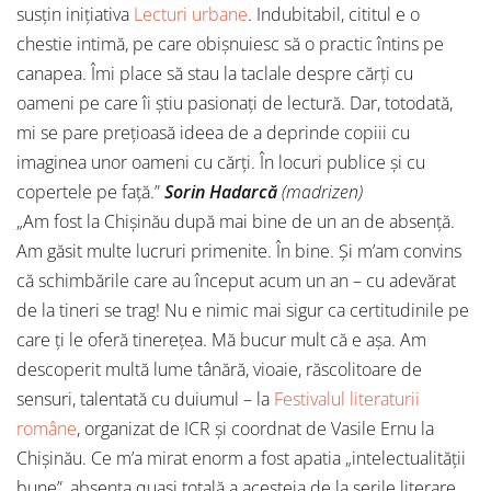
susțin inițiativa
Lecturi urbane
. Indubitabil, cititul e o
chestie intimă, pe care obișnuiesc să o practic întins pe
canapea. Îmi place să stau la taclale despre cărți cu
oameni pe care îi știu pasionați de lectură. Dar, totodată,
mi se pare prețioasă ideea de a deprinde copiii cu
imaginea unor oameni cu cărți. În locuri publice și cu
copertele pe față.”
Sorin Hadarcă
(madrizen)
„Am fost la Chişinău după mai bine de un an de absenţă.
Am găsit multe lucruri primenite. În bine. Şi m’am convins
că schimbările care au început acum un an – cu adevărat
de la tineri se trag! Nu e nimic mai sigur ca certitudinile pe
care ţi le oferă tinereţea. Mă bucur mult că e aşa. Am
descoperit multă lume tânără, vioaie, răscolitoare de
sensuri, talentată cu duiumul – la
Festivalul literaturii
române
, organizat de ICR şi coordnat de Vasile Ernu la
Chişinău. Ce m’a mirat enorm a fost apatia „intelectualităţii
bune”, absenţa quasi totală a acesteia de la serile literare.