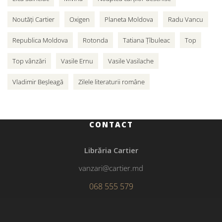
Noutăți Cartier
Oxigen
Planeta Moldova
Radu Vancu
Republica Moldova
Rotonda
Tatiana Țîbuleac
Top
Top vânzări
Vasile Ernu
Vasile Vasilache
Vladimir Beșleagă
Zilele literaturii române
CONTACT
Librăria Cartier
vanzari@cartier.md
068 555 579