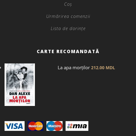
Coș
Urmărirea comenzii
Lista de dorințe
CARTE RECOMANDATĂ
La apa morților
212.00
MDL