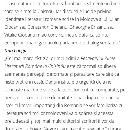
consumator de cultura. E o schimbare realmente in bine
care se simte la Chisnau. Iar discursile lucide privind
identitate literaturii romane scrise in Moldova a lui Iulian
Ciocan sau Constantin Cheianu, Gheorghe Erizanu sau
Vitalie Ciobanu m-au convins, inca o data, ca spiritul
european poate gasi acolo partaneri de dialog veritabili.”
Dan Lungu
„Cel mai mare cîștig al primei ediții a
Festivalului Zilele
Literaturii Române la Chișinău
este că tocmai spulberă
asemenea percepții deformate și parazitare care sînt ca
niște pietre în casă. Dar și instituie o urgență de a ne
cunoaște mai bine și de a face lecturi critice comparate, pe
perioade istorice bine delimitate. Doar după ce critici și
istorici literari importanți din România se vor familiariza cu
literatura scriitorilor moldoveni va dispărea și această
prejudecată și toți mai mulți cititori și scriitori îi vor da
dreptate lui Eugen Negrici care a avut o revelație în timpul