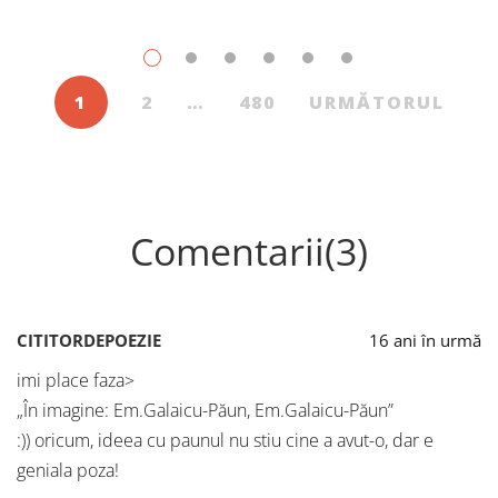
1
2
…
480
URMĂTORUL
Comentarii(3)
CITITORDEPOEZIE
16 ani în urmă
imi place faza>
„În imagine: Em.Galaicu-Păun, Em.Galaicu-Păun”
:)) oricum, ideea cu paunul nu stiu cine a avut-o, dar e
geniala poza!