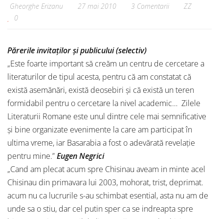
Gheorghe Erizanu
27 mai 2010
3 Comentarii
ZZ
0
Părerile invitaţilor şi publicului
(selectiv)
„Este foarte important să creăm un centru de cercetare a
literaturilor de tipul acesta, pentru că am constatat că
există asemănări, există deosebiri şi că există un teren
formidabil pentru o cercetare la nivel academic… Zilele
Literaturii Romane este unul dintre cele mai semnificative
şi bine organizate evenimente la care am participat în
ultima vreme, iar Basarabia a fost o adevărată revelaţie
pentru mine.”
Eugen Negrici
„Cand am plecat acum spre Chisinau aveam in minte acel
Chisinau din primavara lui 2003, mohorat, trist, deprimat.
acum nu ca lucrurile s-au schimbat esential, asta nu am de
unde sa o stiu, dar cel putin sper ca se indreapta spre