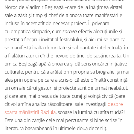
Noroc de Vladimir Beşleagă –care de la înălţimea vîrstei
sale a găsit şi timp şi chef de a onora toate manifestările
incluse în acest atît de necesar proiect. Îl priveam
cu empatică simpatie, cum
sorbea
efectiv alocuţiunile şi
prestaţia fiecărui invitat al festivalului, şi aici mi se pare că
se manifestă înalta demnitate şi solidaritate intelectuală: în
a fi alături atunci cînd e nevoie de tine, de susţinerea ta. Un
om ca Beşleagă apără onoarea şi dă sens oricărei iniţiative
culturale, pentru că a arătat prin propria sa biografie, şi mai
ales prin opera pe care a scris-o, că este o înaltă conştiinţă,
un om ale cărui gesturi şi proiecte sunt de urmat neabătut,
şi care are, mai presus de toate curaj şi voinţă civică (oare
cît voi amîna analiza răscolitoarei sale investigaţii
despre
soarta mănăstirii Răciula
, scoase la lumină cu atîta trudă?!
Este una din cărţile cele mai percutante şi bine scrise în
literatura basarabeană în ultimele două decenii).