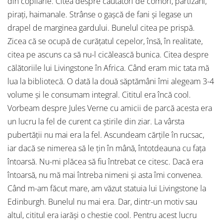
din copilărie. Citea despre căutători de comori, partizani,
pirați, haimanale. Strânse o gașcă de fani și legase un
drapel de marginea gardului. Bunelul citea pe prispă.
Zicea că se ocupă de curățatul cepelor, însă, în realitate,
citea pe ascuns ca să nu-l cicălească bunica. Citea despre
călătoriile lui Livingstone în Africa. Când eram mic tata mă
lua la bibliotecă. O dată la două săptămâni îmi alegeam 3-4
volume și le consumam integral. Cititul era încă cool.
Vorbeam despre Jules Verne cu amicii de parcă acesta era
un lucru la fel de curent ca știrile din ziar. La vârsta
pubertății nu mai era la fel. Ascundeam cărțile în rucsac,
iar dacă se nimerea să le țin în mână, întotdeauna cu fața
întoarsă. Nu-mi plăcea să fiu întrebat ce citesc. Dacă era
întoarsă, nu mă mai întreba nimeni și asta îmi convenea.
Când m-am făcut mare, am văzut statuia lui Livingstone la
Edinburgh. Bunelul nu mai era. Dar, dintr-un motiv sau
altul, cititul era iarăși o chestie cool. Pentru acest lucru