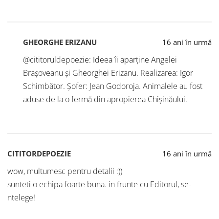
GHEORGHE ERIZANU
16 ani în urmă
@cititoruldepoezie: Ideea îi aparține Angelei
Brașoveanu și Gheorghei Erizanu. Realizarea: Igor
Schimbător. Șofer: Jean Godoroja. Animalele au fost
aduse de la o fermă din apropierea Chișinăului.
CITITORDEPOEZIE
16 ani în urmă
wow, multumesc pentru detalii :))
sunteti o echipa foarte buna. in frunte cu Editorul, se-
ntelege!