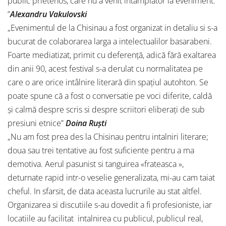
public prietenos, care nu a venit întâmplător la eveniment.
”
Alexandru Vakulovski
„Evenimentul de la Chisinau a fost organizat in detaliu si s-a
bucurat de colaborarea larga a intelectualilor basarabeni.
Foarte mediatizat, primit cu deferenţă, adică fără exaltarea
din anii 90, acest festival s-a derulat cu normalitatea pe
care o are orice intâlnire literară din spaţiul autohton. Se
poate spune că a fost o conversatie pe voci diferite, caldă
şi calmă despre scris si despre scriitori eliberaţi de sub
presiuni etnice”
Doina Ruşti
„Nu am fost prea des la Chisinau pentru intalniri literare;
doua sau trei tentative au fost suficiente pentru a ma
demotiva. Aerul pasunist si tanguirea «frateasca »,
deturnate rapid intr-o veselie generalizata, mi-au cam taiat
cheful. In sfarsit, de data aceasta lucrurile au stat altfel.
Organizarea si discutiile s-au dovedit a fi profesioniste, iar
locatiile au facilitat intalnirea cu publicul, publicul real,