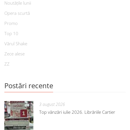
Noutățile lunii
Opera scurtă
Promo
Top 10
Vărul Shake
Zece alese
ZZ
Postări recente
3 august 2026
Top vânzări iulie 2026. Librăriile Cartier