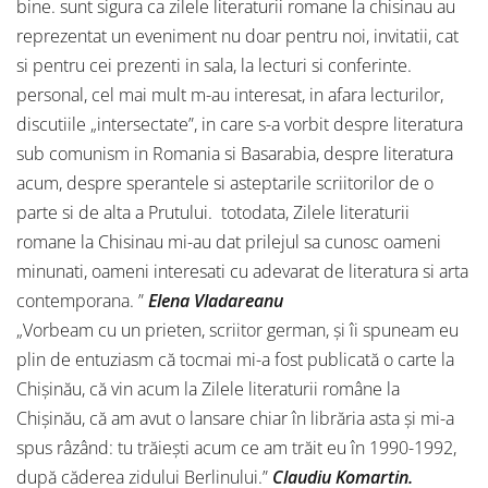
bine. sunt sigura ca zilele literaturii romane la chisinau au
reprezentat un eveniment nu doar pentru noi, invitatii, cat
si pentru cei prezenti in sala, la lecturi si conferinte.
personal, cel mai mult m-au interesat, in afara lecturilor,
discutiile „intersectate”, in care s-a vorbit despre literatura
sub comunism in Romania si Basarabia, despre literatura
acum, despre sperantele si asteptarile scriitorilor de o
parte si de alta a Prutului. totodata, Zilele literaturii
romane la Chisinau mi-au dat prilejul sa cunosc oameni
minunati, oameni interesati cu adevarat de literatura si arta
contemporana. ”
Elena Vladareanu
„Vorbeam cu un prieten, scriitor german, şi îi spuneam eu
plin de entuziasm că tocmai mi-a fost publicată o carte la
Chişinău, că vin acum la Zilele literaturii române la
Chişinău, că am avut o lansare chiar în librăria asta şi mi-a
spus râzând: tu trăieşti acum ce am trăit eu în 1990-1992,
după căderea zidului Berlinului.”
Claudiu Komartin.