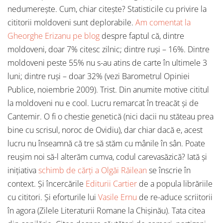
nedumerește. Cum, chiar citește? Statisticile cu privire la
cititorii moldoveni sunt deplorabile.
Am comentat la
Gheorghe Erizanu pe blog
despre faptul că, dintre
moldoveni, doar 7% citesc zilnic; dintre ruși – 16%. Dintre
moldoveni peste 55% nu s-au atins de carte în ultimele 3
luni; dintre ruși – doar 32% (vezi Barometrul Opiniei
Publice, noiembrie 2009). Trist. Din anumite motive cititul
la moldoveni nu e cool. Lucru remarcat în treacăt și de
Cantemir. O fi o chestie genetică (nici dacii nu stăteau prea
bine cu scrisul, noroc de Ovidiu), dar chiar dacă e, acest
lucru nu înseamnă că tre să stăm cu mânile în sân. Poate
reușim noi să-l alterăm cumva, codul carevasăzică? Iată și
inițiativa
schimb de cărți a Olgăi Răilean
se înscrie în
context. Și încercările
Editurii Cartier
de a popula librăriile
cu cititori. Și eforturile lui
Vasile Ernu
de re-aduce scriitorii
în agora (Zilele Literaturii Romane la Chişinău). Tata citea