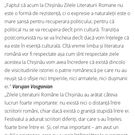
„Faptul că acum la Chişinău Zilele Literaturii Romane nu
este o formă de rezistenţă, ci o expresie a naturaleţii este o
mare şansă pentru recuperara politicului, pentru că
political nu se va recupera decît prin cultură. Tranziţia
postcomunistă nu se va încheia decît dacă vom înţelege că
ea este în esenţă culturală. Cîtă vreme limba şi literatura
română vor fi respectate aşa cum sînt respectate ziele
acestea la Chişinău vom avea încredere că există dincolo
de visicitudinile istoriei o patrie românescă pe care nu au
reuşit să o sfişie nici Imperiile, nici armatele, nici duşmanii
ei.”
Varujan Vosganian
„Zilele Literaturii Române la Chişinău au arătat câteva
lucruri foarte importante: nu există nici o distanţă între
scriitorii români, chiar dacă există o graniţă stupidă între ei.
Festivalul a adunat scriitori diferiţi, dar care s-au înţeles
foarte bine între ei. Şi, cel mai important – am avut un