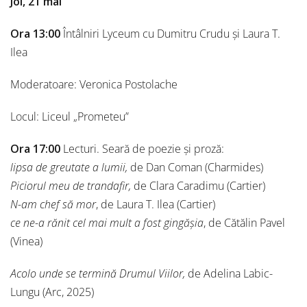
Joi, 21 mai
Ora 13:00
Întâlniri Lyceum cu Dumitru Crudu și Laura T.
Ilea
Moderatoare: Veronica Postolache
Locul: Liceul „Prometeu”
Ora 17:00
Lecturi. Seară de poezie și proză:
lipsa de greutate a lumii,
de Dan Coman (Charmides)
Piciorul meu de trandafir,
de Clara Caradimu (Cartier)
N-am chef să mor
, de Laura T. Ilea (Cartier)
ce ne-a rănit cel mai mult a fost gingășia
, de Cătălin Pavel
(Vinea)
Acolo unde se termină Drumul Viilor,
de Adelina Labic-
Lungu (Arc, 2025)