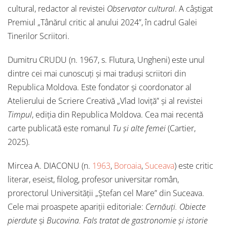
cultural, redactor al revistei
Observator cultural
. A câștigat
Premiul „Tânărul critic al anului 2024”, în cadrul Galei
Tinerilor Scriitori.
Dumitru CRUDU (n. 1967, s. Flutura, Ungheni) este unul
dintre cei mai cunoscuți și mai traduși scriitori din
Republica Moldova. Este fondator și coordonator al
Atelierului de Scriere Creativă „Vlad Ioviță” și al revistei
Timpul
, ediția din Republica Moldova. Cea mai recentă
carte publicată este romanul
Tu și alte femei
(Cartier,
2025).
Mircea A. DIACONU (n.
1963
,
Boroaia
,
Suceava
) este critic
literar, eseist, filolog, profesor universitar român,
prorectorul Universității „Ștefan cel Mare” din Suceava.
Cele mai proaspete apariții editoriale:
Cernăuți. Obiecte
pierdute
și
Bucovina. Fals tratat de gastronomie și istorie