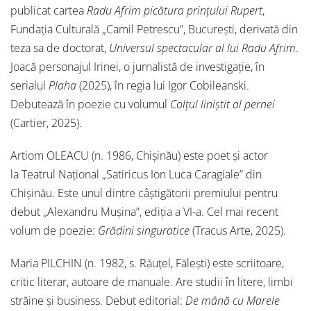
publicat cartea
Radu Afrim picătura prințului Rupert
,
Fundația Culturală „Camil Petrescu”, București, derivată din
teza sa de doctorat,
Universul spectacular al lui Radu Afrim
.
Joacă personajul Irinei, o jurnalistă de investigație, în
serialul
Plaha
(2025), în regia lui Igor Cobileanski.
Debutează în poezie cu volumul
Colțul liniștit al pernei
(Cartier, 2025).
Artiom OLEACU (n. 1986, Chișinău) este poet și actor
la Teatrul Național „Satiricus Ion Luca Caragiale” din
Chișinău. Este unul dintre câștigătorii premiului pentru
debut „Alexandru Mușina”, ediția a VI-a. Cel mai recent
volum de poezie:
Grădini singuratice
(Tracus Arte, 2025).
Maria PILCHIN (n. 1982, s. Răuţel, Făleşti) este scriitoare,
critic literar, autoare de manuale. Are studii în litere, limbi
străine și business. Debut editorial:
De mână cu Marele