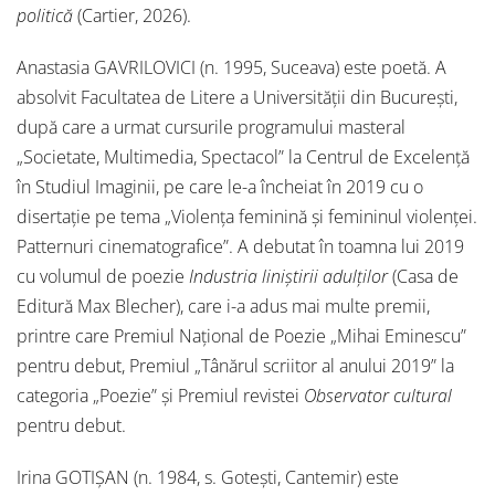
politică
(Cartier, 2026).
Anastasia GAVRILOVICI (n. 1995, Suceava) este poetă. A
absolvit Facultatea de Litere a Universității din București,
după care a urmat cursurile programului masteral
„Societate, Multimedia, Spectacol” la Centrul de Excelență
în Studiul Imaginii, pe care le-a încheiat în 2019 cu o
disertație pe tema „Violența feminină și femininul violenței.
Patternuri cinematografice”. A debutat în toamna lui 2019
cu volumul de poezie
Industria liniștirii adulților
(Casa de
Editură Max Blecher), care i-a adus mai multe premii,
printre care Premiul Național de Poezie „Mihai Eminescu”
pentru debut, Premiul „Tânărul scriitor al anului 2019” la
categoria „Poezie” și Premiul revistei
Observator cultural
pentru debut.
Irina GOTIȘAN (n. 1984, s. Gotești, Cantemir) este