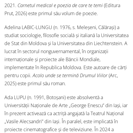
2021.
Carnetul medical
e poezia de care te temi
(Editura
Prut, 2026) este primul său volum de poezie.
Adelina LABIC-LUNGU (n. 1976, s. Meleșeni, Călărași) a
studiat sociologie, filosofie socială și italiană la Universitatea
de Stat din Moldova și la Universitatea din Liechtenstein. A
lucrat în sectorul nonguvernamental, în organizații
internaționale și proiecte ale Băncii Mondiale,
implementate în Republica Moldova. Este autoare de cărți
pentru copii.
Acolo unde se termină Drumul Viilor
(Arc,
2025) este primul său roman.
Ada LUPU (n. 1991, Botoșani) este absolventă a
Universității Naționale de Arte „George Enescu” din Iași, iar
în prezent activează ca actriță angajată la Teatrul Național
„Vasile Alecsandri” din Iași. În paralel, este implicată în
proiecte cinematografice și de televiziune. În 2024 a