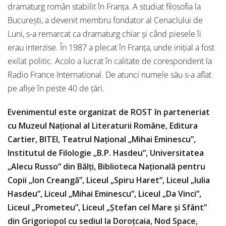
dramaturg român stabilit în Franța. A studiat filosofia la
Bucureşti, a devenit membru fondator al Cenaclului de
Luni, s-a remarcat ca dramaturg chiar şi când piesele îi
erau interzise. În 1987 a plecat în Franţa, unde iniţial a fost
exilat politic. Acolo a lucrat în calitate de corespondent la
Radio France International. De atunci numele său s-a aflat
pe afişe în peste 40 de ţări.
Evenimentul este organizat de ROST în parteneriat
cu Muzeul Național al Literaturii Române, Editura
Cartier, BITEI, Teatrul Național „Mihai Eminescu”,
Institutul de Filologie „B.P. Hasdeu”, Universitatea
„Alecu Russo” din Bălți, Biblioteca Națională pentru
Copii „Ion Creangă”, Liceul „Spiru Haret”, Liceul „Iulia
Hasdeu”, Liceul „Mihai Eminescu”, Liceul „Da Vinci”,
Liceul „Prometeu”, Liceul „Ștefan cel Mare și Sfânt”
din Grigoriopol cu sediul la Doroțcaia, Nod Space,