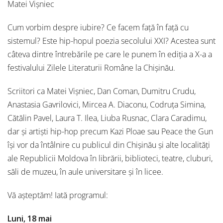
Matei Vișniec
Cum vorbim despre iubire? Ce facem față în față cu
sistemul? Este hip-hopul poezia secolului XXI? Acestea sunt
câteva dintre întrebările pe care le punem în ediția a X-a a
festivalului Zilele Literaturii Române la Chișinău.
Scriitori ca Matei Vișniec, Dan Coman, Dumitru Crudu,
Anastasia Gavrilovici, Mircea A. Diaconu, Codruța Simina,
Cătălin Pavel, Laura T. Ilea, Liuba Rusnac, Clara Caradimu,
dar și artiști hip-hop precum Kazi Ploae sau Peace the Gun
își vor da întâlnire cu publicul din Chișinău și alte localități
ale Republicii Moldova în librării, biblioteci, teatre, cluburi,
săli de muzeu, în aule universitare și în licee.
Vă așteptăm! Iată programul:
Luni, 18 mai