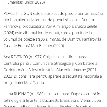
(Humanitas Junior, 2025).
PEACE THE GUN este un proiect de poezie performativă și
hip-hop alternativ semnat de poetul și solistul Dumitru
Fanfarov și producătorul Von Aim.
stepă și transă delete
(2024) este albumul lor de debut, care a pornit de la
volumul de poezie
stepă și transă
, de Dumitru Fanfarov, la
Casa de Editură Max Blecher (2020).
Ana REVENCO (n.1977, Chișinău) este directoarea
Centrului pentru Comunicare Strategică și Combatere a
Dezinformării. A fost ministră a Afacerilor Interne (2021 –
2023) și consiliera pentru apărare și securitate națională a
președintei Maia Sandu.
Liuba RUSNAC (n. 1985) este scriitoare. După o carieră în
tehnologie și finanțe la București, Bratislava și Viena, Liuba
Rusnac studiază la Universitatea din Viena, în cadrul