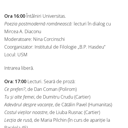
Ora 16:00
Întâlniri Universitas.
Poezia postmodernă românească:
lecturi în dialog cu
Mircea A. Diaconu
Moderatoare: Nina Corcinschi
Coorganizator: Institutul de Filologie „B.P. Hasdeu”
Locul: USM
Intrarea liberă.
Ora: 17:00
Lecturi. Seară de proză:
Ce preferi?
, de Dan Coman (Polirom)
Tu și alte femei
, de Dumitru Crudu (Cartier)
Adevărul despre vacanțe
, de Cătălin Pavel (Humanitas)
Costul vieților noastre
, de Liuba Rusnac (Cartier)
Lecția de rusă,
de Maria Pilchin (în curs de apariție la
Paralela 45)