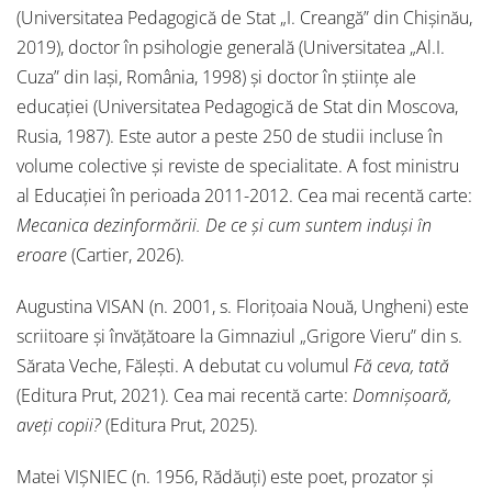
(Universitatea Pedagogică de Stat „I. Creangă” din Chișinău,
2019), doctor în psihologie generală (Universitatea „Al.I.
Cuza” din Iași, România, 1998) și doctor în științe ale
educației (Universitatea Pedagogică de Stat din Moscova,
Rusia, 1987). Este autor a peste 250 de studii incluse în
volume colective și reviste de specialitate. A fost ministru
al Educației în perioada 2011-2012. Cea mai recentă carte:
Mecanica dezinformării. De ce și cum suntem induși în
eroare
(Cartier, 2026).
Augustina VISAN (n. 2001, s. Florițoaia Nouă, Ungheni) este
scriitoare și învățătoare la Gimnaziul „Grigore Vieru” din s.
Sărata Veche, Fălești. A debutat cu volumul
Fă ceva, tată
(Editura Prut, 2021). Cea mai recentă carte:
Domnișoară,
aveți copii?
(Editura Prut, 2025).
Matei VIȘNIEC (n. 1956, Rădăuți) este poet, prozator și