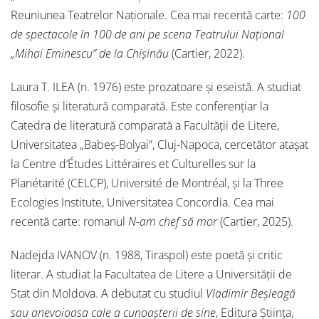
Reuniunea Teatrelor Naționale. Cea mai recentă carte:
100
de spectacole în 100 de ani pe scena Teatrului Național
„Mihai Eminescu” de la Chișinău
(Cartier, 2022).
Laura T. ILEA (n. 1976) este prozatoare și eseistă. A studiat
filosofie și literatură comparată. Este conferențiar la
Catedra de literatură comparată a Facultății de Litere,
Universitatea „Babeș-Bolyai”, Cluj-Napoca, cercetător atașat
la Centre d’Études Littéraires et Culturelles sur la
Planétarité (CELCP), Université de Montréal, și la Three
Ecologies Institute, Universitatea Concordia. Cea mai
recentă carte: romanul
N-am chef să mor
(Cartier, 2025).
Nadejda IVANOV (n. 1988, Tiraspol) este poetă și critic
literar. A studiat la Facultatea de Litere a Universității de
Stat din Moldova. A debutat cu studiul
Vladimir
Beșleagă
sau anevoioasa cale a cunoașterii de sine
, Editura Știința,