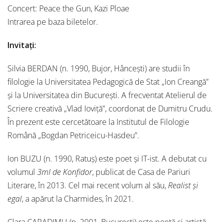
Concert: Peace the Gun, Kazi Ploae
Intrarea pe baza biletelor.
Invitați:
Silvia BERDAN (n. 1990, Bujor, Hâncești) are studii în
filologie la Universitatea Pedagogică de Stat „Ion Creangă”
și la Universitatea din București. A frecventat Atelierul de
Scriere creativă „Vlad Ioviță”, coordonat de Dumitru Crudu.
În prezent este cercetătoare la Institutul de Filologie
Română „Bogdan Petriceicu-Hasdeu”.
Ion BUZU (n. 1990, Ratuș) este poet și IT-ist. A debutat cu
volumul
3ml de Konfidor
, publicat de Casa de Pariuri
Literare, în 2013. Cel mai recent volum al său,
Realist și
egal
, a apărut la Charmides, în 2021.
Clara CARADIMU (n. 2001, București) este poetă și artistă,