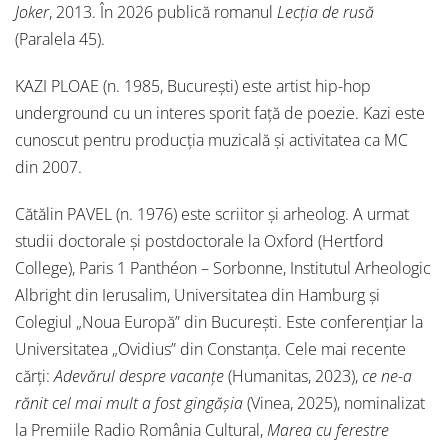
Joker
, 2013. În 2026 publică romanul
Lecția de rusă
(Paralela 45).
KAZI PLOAE (n. 1985, București) este artist hip-hop
underground cu un interes sporit față de poezie. Kazi este
cunoscut pentru producția muzicală și activitatea ca MC
din 2007.
Cătălin PAVEL (n. 1976) este scriitor și arheolog. A urmat
studii doctorale și postdoctorale la Oxford (Hertford
College), Paris 1 Panthéon – Sorbonne, Institutul Arheologic
Albright din Ierusalim, Universitatea din Hamburg și
Colegiul „Noua Europă” din București. Este conferențiar la
Universitatea „Ovidius” din Constanța. Cele mai recente
cărți:
Adevărul despre vacanțe
(Humanitas, 2023),
ce ne-a
rănit cel mai mult a fost gingășia
(Vinea, 2025), nominalizat
la Premiile Radio România Cultural,
Marea cu ferestre