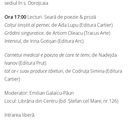
sediul în s. Doroţcaia
Ora 17:00
Lecturi. Seară de poezie & proză
Colțul liniștit al pernei
, de Ada Lupu (Editura Cartier)
Grădini singuratice
, de Artiom Oleacu (Tracus Arte)
Interviul
, de Irina Gotișan (Editura Arc)
Carnetul medical e poezia de care te temi
, de Nadejda
Ivanov (Editura Prut)
tot ce-i suav produce tăieturi
, de Codruța Simina (Editura
Cartier)
Moderator: Emilian Galaicu-Păun
Locul: Librăria din Centru (bd. Ștefan cel Mare, nr.126)
Intrarea liberă.