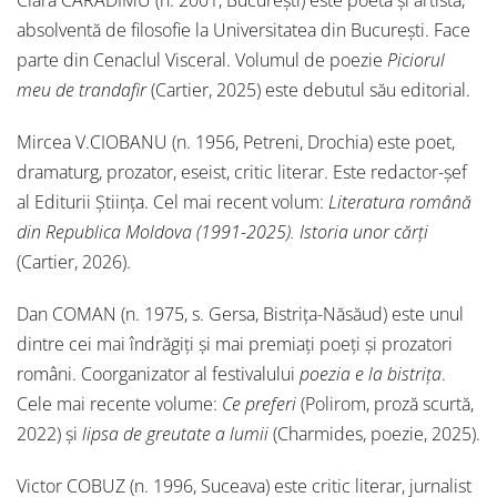
absolventă de filosofie la Universitatea din București. Face
parte din Cenaclul Visceral. Volumul de poezie
Piciorul
meu de trandafir
(Cartier, 2025) este debutul său editorial.
Mircea V.CIOBANU (n. 1956, Petreni, Drochia) este poet,
dramaturg, prozator, eseist, critic literar. Este redactor-șef
al Editurii Știința. Cel mai recent volum:
Literatura română
din Republica Moldova (1991-2025). Istoria unor cărți
(Cartier, 2026).
Dan COMAN (n. 1975, s. Gersa, Bistrița-Năsăud) este unul
dintre cei mai îndrăgiți și mai premiați poeți și prozatori
români. Coorganizator al festivalului
poezia e la bistrița
.
Cele mai recente volume:
Ce preferi
(Polirom, proză scurtă,
2022) și
lipsa de greutate a lumii
(Charmides, poezie, 2025).
Victor COBUZ (n. 1996, Suceava) este critic literar, jurnalist