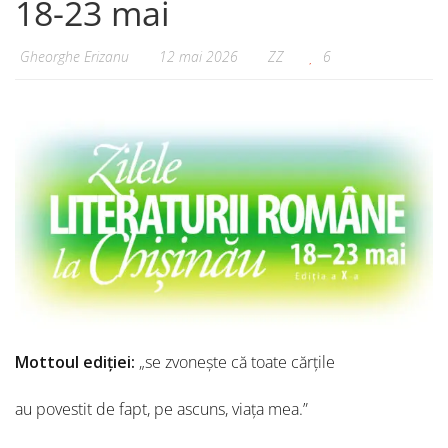
18-23 mai
Gheorghe Erizanu
12 mai 2026
ZZ
6
Mottoul ediției:
„se zvonește că toate cărțile
au povestit de fapt, pe ascuns, viața mea.”